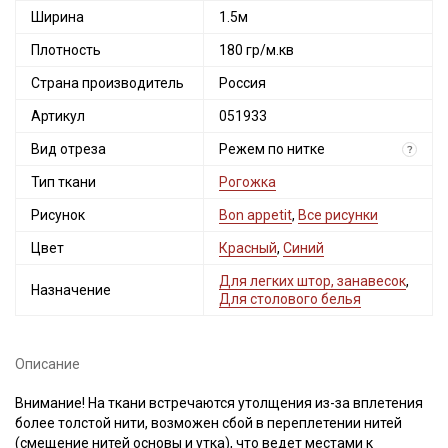
Ширина
1.5м
Плотность
180 гр/м.кв
Страна производитель
Россия
Артикул
051933
Вид отреза
Режем по нитке
?
Тип ткани
Рогожка
Рисунок
Bon appetit
,
Все рисунки
Цвет
Красный
,
Синий
Для легких штор, занавесок
,
Назначение
Для столового белья
Описание
Внимание! На ткани встречаются утолщения из-за вплетения
более толстой нити, возможен сбой в переплетении нитей
Секретная рассылка от Купава
(смещение нитей основы и утка), что ведет местами к