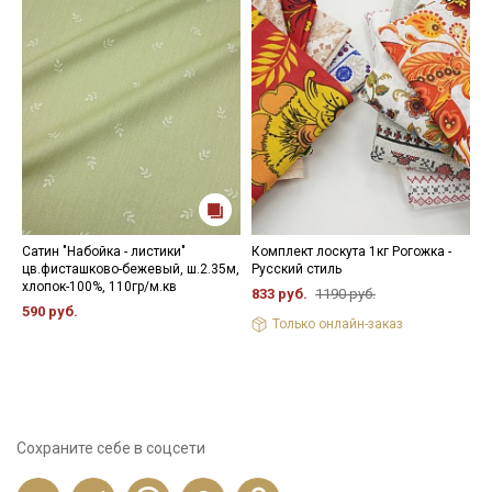
Сатин "Набойка - листики"
Комплект лоскута 1кг Рогожка -
В
цв.фисташково-бежевый, ш.2.35м,
Русский стиль
"
хлопок-100%, 110гр/м.кв
б
833 руб.
1190 руб.
1
590 руб.
Только онлайн-заказ
4
Сохраните себе в соцсети