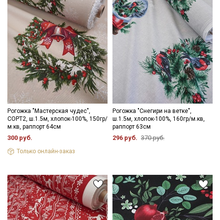
данных
Даю
Согласие на получение рекламных и
информационных рассылок
Рогожка "Мастерская чудес",
Рогожка "Снегири на ветке",
СОРТ2, ш.1.5м, хлопок-100%, 150гр/
ш.1.5м, хлопок-100%, 160гр/м.кв,
м.кв, раппорт 64см
раппорт 63см
300 руб.
296 руб.
370 руб.
Только онлайн-заказ