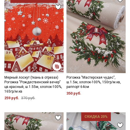
- стирать отдельно от светлых вещей;
- противопоказано употребление отбеливателей;
- сушить в подвешенном состоянии;
- гладить с изнаночной стороны..
Цветопередача может отличаться от оригинального цвета
ткани в зависимости от настроек вашего монитора, и в
Секретная рассылка от Купава
зависимости от партии тон ткани может отличаться.
Мы публикуем здесь дополнительные
промокоды и скидки до 30% на узкие
категории тканей
Электронная почта
Мерный лоскут (ткань в отрезах)
Рогожка "Мастерская чудес",
Рогожка "Рождественский вечер"
ш.1.5м, хлопок-100%, 150гр/м.кв,
цв.красный, ш.1.55м, хлопок-100%,
раппорт 64см
165гр/м.кв
350 руб.
259 руб.
370 руб.
Подписаться
СКИДКА 20%
Ознакомлен(а) с
Политикой обработки персональных
данных
и даю
Согласие на обработку персональных