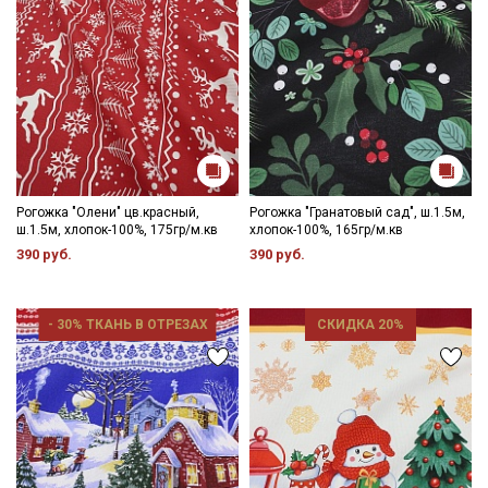
Рогожка "Олени" цв.красный,
Рогожка "Гранатовый сад", ш.1.5м,
ш.1.5м, хлопок-100%, 175гр/м.кв
хлопок-100%, 165гр/м.кв
390 руб.
390 руб.
- 30% ТКАНЬ В ОТРЕЗАХ
СКИДКА 20%