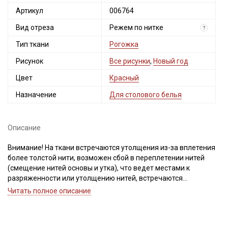
Артикул
006764
Вид отреза
Режем по нитке
?
Тип ткани
Рогожка
Рисунок
Все рисунки
,
Новый год
Цвет
Красный
Назначение
Для столового белья
Описание
Внимание! На ткани встречаются утолщения из-за вплетения
более толстой нити, возможен сбой в переплетении нитей
(смещение нитей основы и утка), что ведет местами к
разряженности или утолщению нитей, встречаются
непрокрасы и вплетения нитей другого цвета, дефекты вдоль
Читать полное описание
кромки на расстоянии до 5см от края браком не являются.
Ширина ткани ±2см. Рисунок нанесен не по плетению нитей.
Ткань режем по нитке. Просим учитывать это при заказе.