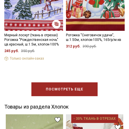
Мерный лоскут (ткань в отрезах)
Рогожка "Снеговичок удачи",
Рогожка "Рождественская ночь"
ш.1.50м, хлопок-100%, 165гр/м.кв
цв.красный, ш.1.5м, хлопок-100%
312 руб.
390 руб.
245 руб.
350 руб.
Только онлайн-заказ
ПОСМОТРЕТЬ ЕЩЕ
Товары из раздела Хлопок
- 30% ТКАНЬ В ОТРЕЗАХ