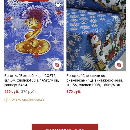
Рогожка "Волшебница", СОРТ2,
Рогожка "Снеговики со
ш.1.5м, хлопок-100%, 165гр/м.кв,
снежинками" цв.винтажно-синий,
раппорт 64см
ш.1.5м, хлопок-100%, 160гр/м.кв
259 руб.
370 руб.
370 руб.
Только онлайн-заказ