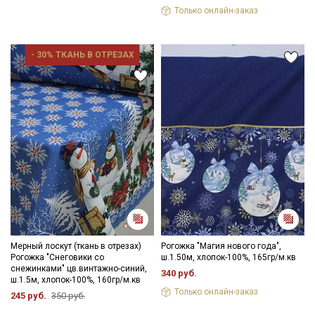
влажную прогладить разогретым утюгом. Сыпучесть при
Только онлайн-заказ
обработке, следует оставлять припуски при раскрое.
Рекомендации по уходу: максимальная температура стирки
до 40С, деликатный режим; исключить отжим;
- 30% ТКАНЬ В ОТРЕЗАХ
противопоказано употребление отбеливателей; сушить в
подвешенном состоянии, гладить с изнаночной стороны.
Цветопередача может отличаться от оригинального цвета
ткани в зависимости от настроек вашего монитора, и в
зависимости от партии тон ткани может отличаться.
Секретная рассылка от Купава
Мы публикуем здесь дополнительные
промокоды и скидки до 30% на узкие
категории тканей
Электронная почта
Мерный лоскут (ткань в отрезах)
Рогожка "Магия нового года",
Рогожка "Снеговики со
ш.1.50м, хлопок-100%, 165гр/м.кв
снежинками" цв.винтажно-синий,
340 руб.
ш.1.5м, хлопок-100%, 160гр/м.кв
Только онлайн-заказ
245 руб.
350 руб.
Подписаться