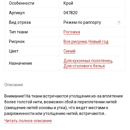
Особенности
Крой
Артикул
047820
Вид отреза
Режем по раппорту
?
Тип ткани
Рогожка
Рисунок
Все рисунки
,
Новый год
Цвет
Синий
Для кухонных полотенец
,
Назначение
Для столового белья
Описание
Внимание! На ткани встречаются утолщения из-за вплетения
более толстой нити, возможен сбой в переплетении нитей
(смещение нитей основы и утка), что ведет местами к
разряженности или утолщению нитей, встречаются
непрокрасы и вплетения нитей другого цвета, дефекты вдоль
Читать полное описание
кромки на расстоянии до 5см от края браком не являются.