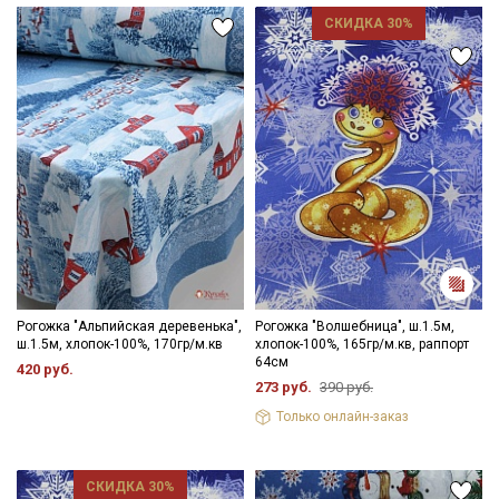
СКИДКА 30%
Рогожка "Альпийская деревенька",
Рогожка "Волшебница", ш.1.5м,
ш.1.5м, хлопок-100%, 170гр/м.кв
хлопок-100%, 165гр/м.кв, раппорт
64см
420 руб.
273 руб.
390 руб.
Только онлайн-заказ
СКИДКА 30%