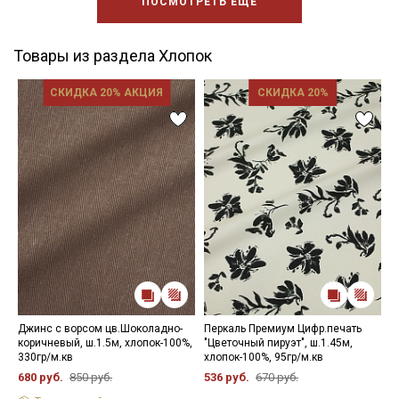
ПОСМОТРЕТЬ ЕЩЕ
Товары из раздела Хлопок
СКИДКА 20% АКЦИЯ
СКИДКА 20%
Джинс с ворсом цв.Шоколадно-
Перкаль Премиум Цифр.печать
М
коричневый, ш.1.5м, хлопок-100%,
"Цветочный пируэт", ш.1.45м,
"
330гр/м.кв
хлопок-100%, 95гр/м.кв
х
680 руб.
850 руб.
536 руб.
670 руб.
2