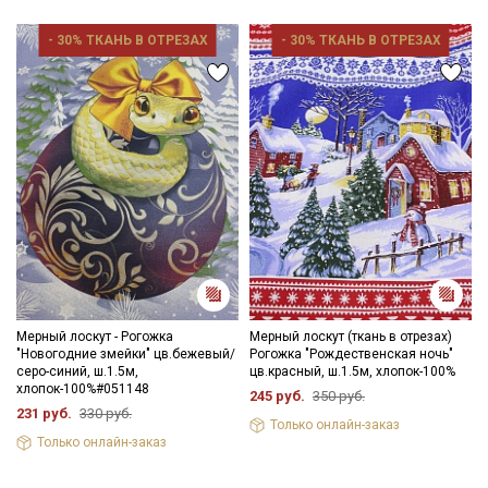
Ознакомлен(а) с
Политикой обработки персональных
- 30% ТКАНЬ В ОТРЕЗАХ
- 30% ТКАНЬ В ОТРЕЗАХ
данных
и даю
Согласие на обработку персональных
данных
Даю
Согласие на получение рекламных и
информационных рассылок
Мерный лоскут - Рогожка
Мерный лоскут (ткань в отрезах)
"Новогодние змейки" цв.бежевый/
Рогожка "Рождественская ночь"
серо-синий, ш.1.5м,
цв.красный, ш.1.5м, хлопок-100%
хлопок-100%#051148
245 руб.
350 руб.
231 руб.
330 руб.
Только онлайн-заказ
Только онлайн-заказ