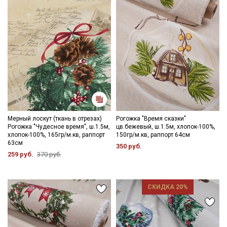
Даю
Согласие на получение рекламных и
информационных рассылок
Мерный лоскут (ткань в отрезах)
Рогожка "Время сказки"
Рогожка "Чудесное время", ш.1.5м,
цв.бежевый, ш.1.5м, хлопок-100%,
хлопок-100%, 165гр/м.кв, раппорт
150гр/м.кв, раппорт 64см
63см
350 руб.
259 руб.
370 руб.
СКИДКА 20%