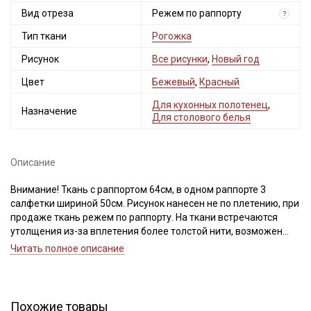
Вид отреза
Режем по раппорту
?
Тип ткани
Рогожка
Рисунок
Все рисунки
,
Новый год
Цвет
Бежевый
,
Красный
Для кухонных полотенец
,
Назначение
Для столового белья
Описание
Внимание! Ткань с раппортом 64см, в одном раппорте 3
салфетки шириной 50см. Рисунок нанесен не по плетению, при
продаже ткань режем по раппорту. На ткани встречаются
утолщения из-за вплетения более толстой нити, возможен
сбой в переплетении нитей (смещение нитей основы и утка),
Читать полное описание
что ведет местами к разряженности или утолщению нитей,
встречаются непрокрасы и вплетения нитей другого цвета,
дефекты вдоль кромки на расстоянии до 5см от края браком
не являются. Ширина ткани ±2см. Просим учитывать это при
Похожие товары