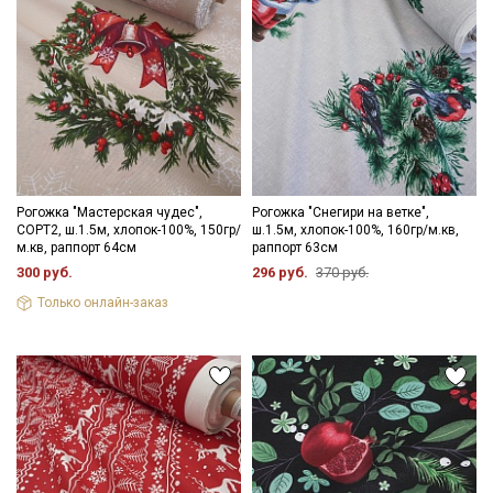
Рогожка "Мастерская чудес",
Рогожка "Снегири на ветке",
СОРТ2, ш.1.5м, хлопок-100%, 150гр/
ш.1.5м, хлопок-100%, 160гр/м.кв,
м.кв, раппорт 64см
раппорт 63см
300 руб.
296 руб.
370 руб.
Только онлайн-заказ