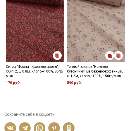
Ситец "Фиона - красные цветы",
Теплый хлопок "Нежные
Н
СОРТ2, ш.0.8м, хлопок-100%, 85гр/
бутончики" цв.бежево-кофейный,
1
м.кв
ш.1.5м, хлопок-100%, 150гр/м.кв
170 руб.
590 руб.
Сохраните себе в соцсети