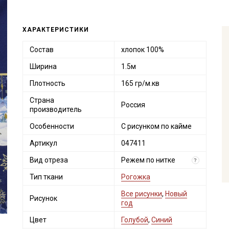
ХАРАКТЕРИСТИКИ
Состав
хлопок 100%
Ширина
1.5м
Плотность
165 гр/м.кв
Страна
Россия
производитель
Особенности
С рисунком по кайме
Артикул
047411
Вид отреза
Режем по нитке
?
Тип ткани
Рогожка
Все рисунки
,
Новый
Рисунок
год
Цвет
Голубой
,
Синий