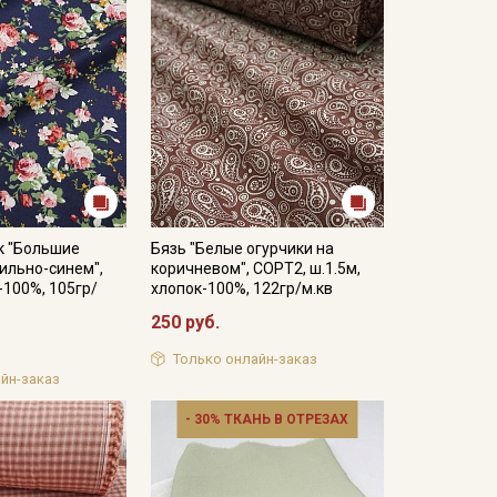
к "Большие
Бязь "Белые огурчики на
ильно-синем",
коричневом", СОРТ2, ш.1.5м,
-100%, 105гр/
хлопок-100%, 122гр/м.кв
250 руб.
Только онлайн-заказ
йн-заказ
- 30% ТКАНЬ В ОТРЕЗАХ