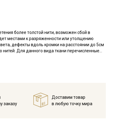
етения более толстой нити, возможен сбой в
ведет местами к разряженности или утолщению
цвета, дефекты вдоль кромки на расстоянии до 5см
ию нитей. Для данного вида ткани перечисленные
переплетением нитей две на две, в результате на
 гигроскопичная, не накапливает статического
й
Доставим товар
нтерьера: декоративные чехлы и наволочки на
у заказу
в любую точку мира
о стойкими набивными рисунками, которые очень
я пошива сумок — хозяйственных и модных женских
а одежды.
температуры на 10-15 мин; без отжима повесить
 при обработке, следует оставлять припуски при