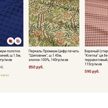
иум-полотно
Перкаль Премиум Цифр.печать
Вареный (стир
синий, ш.1.5м,
"Шиповник", ш.1.45м,
"Клетка" цв.б
0гр/м.кв
хлопок-100%, 140гр/м.кв
терракотовый, 
115гр/м.кв
уб.
850 руб.
590 руб.
-заказ