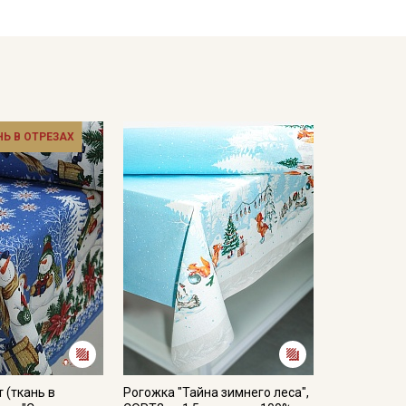
до 40С, деликатный режим; исключить отжим;
двешенном состоянии, гладить с изнаночной
кани в зависимости от настроек вашего монитора и
НЬ В ОТРЕЗАХ
 (ткань в
Рогожка "Тайна зимнего леса",