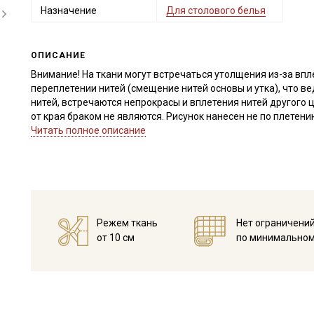
Назначение
Для столового белья
ОПИСАНИЕ
Внимание! На ткани могут встречаться утолщения из-за впл
переплетении нитей (смещение нитей основы и утка), что 
нитей, встречаются непрокрасы и вплетения нитей другого 
от края браком не являются. Рисунок нанесен не по плетен
дефекты допустимы и браком не являются. Не вырезаем.
Читать полное описание
Просим учитывать это при заказе.
Рогожка с набивным рисунком - это 100% хлопковая ткань с 
поверхности полотна образуются фактурные квадратики.
Ткань экологичная, гипоаллергенная, воздухопроницаемая,
электричества, хорошо держит форму, усадка до 5%.
Режем ткань
Нет ограничени
Применение ткани: для пошива штор и различного декора и
от 10 см
по минимальном
подушки, скатерти, кухонные принадлежности, полотенца с
практичны и прекрасно дополнят интерьер любой кухни, дл
сумочек в эко-стиле, также рогожку используют для пошив
Перед раскроем ткань следует замочить в воде комнатной 
стекать; влажную прогладить разогретым утюгом. Сыпучесть
раскрое.