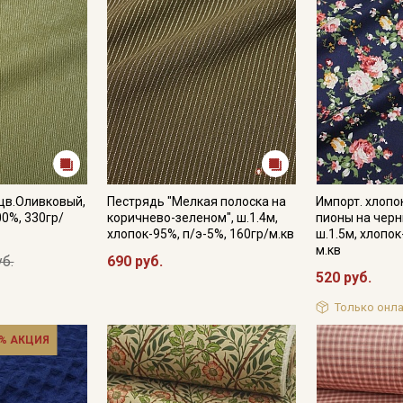
цв.Оливковый,
Пестрядь "Мелкая полоска на
Импорт. хлопо
00%, 330гр/
коричнево-зеленом", ш.1.4м,
пионы на черн
хлопок-95%, п/э-5%, 160гр/м.кв
ш.1.5м, хлопок
м.кв
уб.
690 руб.
520 руб.
Только онла
% АКЦИЯ