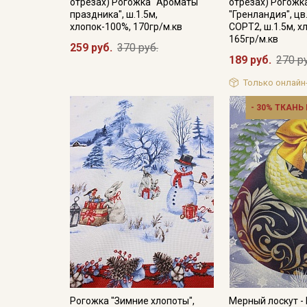
отрезах) Рогожка "Ароматы
отрезах) Рогожк
праздника", ш.1.5м,
"Гренландия", цв
хлопок-100%, 170гр/м.кв
СОРТ2, ш.1.5м, х
165гр/м.кв
259 руб.
370 руб.
189 руб.
270 р
Только онлайн
- 30% ТКАНЬ
Рогожка "Зимние хлопоты",
Мерный лоскут -