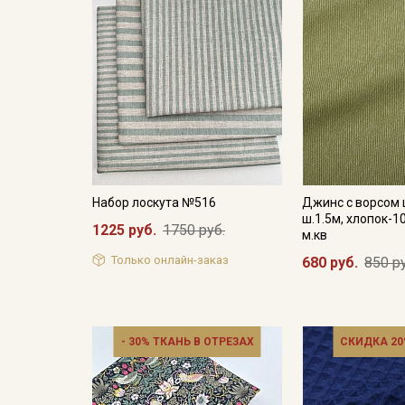
Набор лоскута №516
Джинс с ворсом 
ш.1.5м, хлопок-1
1225 руб.
1750 руб.
м.кв
Только онлайн-заказ
680 руб.
850 р
- 30% ТКАНЬ В ОТРЕЗАХ
СКИДКА 20