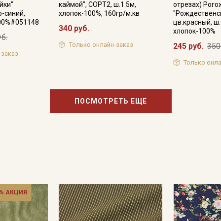
йки"
каймой", СОРТ2, ш.1.5м,
отрезах) Рого
-синий,
хлопок-100%, 160гр/м.кв
"Рождественс
100%#051148
цв.красный, ш.
340 руб.
хлопок-100%
уб.
Только онлайн-заказ
245 руб.
350
-заказ
Только онла
ПОСМОТРЕТЬ ЕЩЕ
% АКЦИЯ