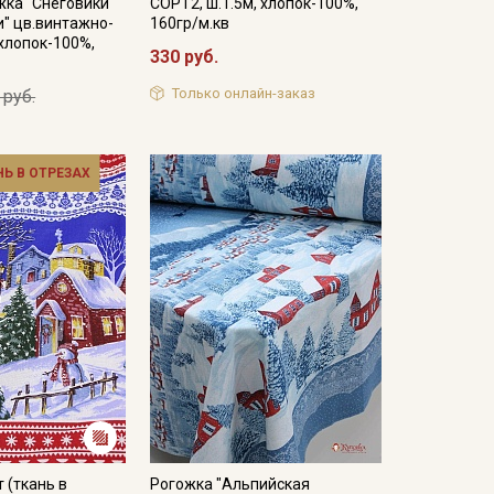
жка "Снеговики
СОРТ2, ш.1.5м, хлопок-100%,
" цв.винтажно-
160гр/м.кв
 хлопок-100%,
330 руб.
Только онлайн-заказ
 руб.
НЬ В ОТРЕЗАХ
 (ткань в
Рогожка "Альпийская