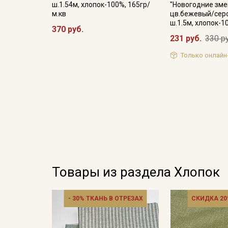
ш.1.54м, хлопок-100%, 165гр/
"Новогодние зме
м.кв
цв.бежевый/серо
ш.1.5м, хлопок-
370 руб.
231 руб.
330 р
Только онлайн
Товары из раздела Хлопок
- 30% ТКАНЬ В ОТРЕЗАХ
СКИДКА 20