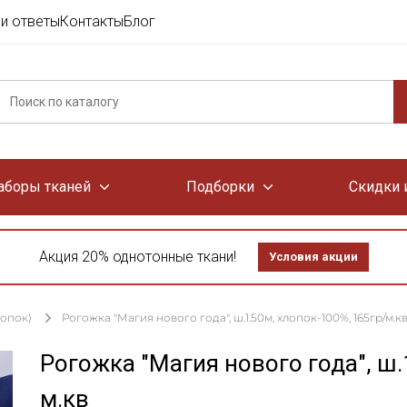
и ответы
Контакты
Блог
аборы тканей
Подборки
Скидки 
Акция 20% однотонные ткани!
Условия акции
лопок)
Рогожка "Магия нового года", ш.1.50м, хлопок-100%, 165гр/м.к
Рогожка "Магия нового года", ш.
м.кв