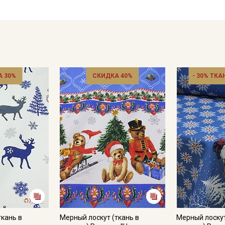
Рекомендации по уходу: максимальная температура стирки 
противопоказано употребление отбеливателей; сушить в по
стороны.
Цветопередача может отличаться от оригинального цвета т
в зависимости от партии тон ткани может отличаться.
 30%
СКИДКА 40%
- 30% ТКА
ткань в
Мерный лоскут (ткань в
Мерный лоскут