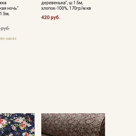
жка
деревенька", ш.1.5м,
кая ночь"
хлопок-100%, 170гр/м.кв
1.5м,
420 руб.
 руб.
йн-заказ