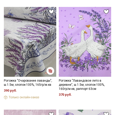
Даю
Согласие на получение рекламных и
информационных рассылок
Рогожка "Очарование лаванды",
Рогожка "Лавандовое лето в
ш.1.5м, хлопок-100%, 165гр/м.кв
деревне", ш.1.5м, хлопок-100%,
160гр/м.кв, раппорт 63см
390 руб.
370 руб.
Только онлайн-заказ