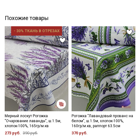
влажную прогладить разогретым утюгом. Сыпучесть при
обработке, следует оставлять припуски при раскрое.
Рекомендации по уходу:
Похожие товары
- максимальная температура стирки до 40С в деликатном
режиме;
- 30% ТКАНЬ В ОТРЕЗАХ
Секретная рассылка от Купава
- стирать отдельно от светлых вещей;
- противопоказано употребление отбеливателей;
Мы публикуем здесь дополнительные
- сушить в подвешенном состоянии;
- гладить с изнаночной стороны.
промокоды и скидки до 30% на узкие
Цветопередача может отличаться от оригинального цвета
категории тканей
ткани в зависимости от настроек вашего монитора, и в
зависимости от партии тон ткани может отличаться.
Электронная почта
Подписаться
Мерный лоскут Рогожка
Рогожка "Лавандовый прованс на
"Очарование лаванды", ш.1.5м,
белом", ш.1.5м, хлопок-100%,
Ознакомлен(а) с
Политикой обработки персональных
хлопок-100%, 165гр/м.кв
160гр/м.кв, раппорт 63.5см
данных
и даю
Согласие на обработку персональных
273 руб.
390 руб.
370 руб.
данных