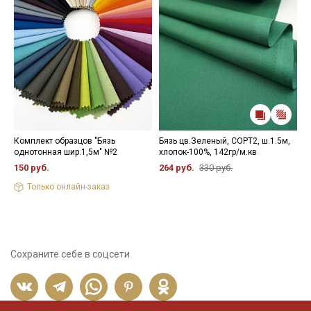
Комплект образцов "Бязь
Бязь цв.Зеленый, СОРТ2, ш.1.5м,
Н
однотонная шир.1,5м" №2
хлопок-100%, 142гр/м.кв
1
150 руб.
264 руб.
330 руб.
Только онлайн-заказ
Сохраните себе в соцсети