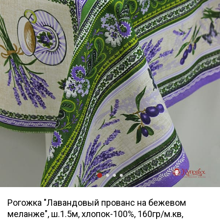
Рогожка "Лавандовый прованс на бежевом
меланже", ш.1.5м, хлопок-100%, 160гр/м.кв,