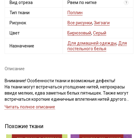
Вид отреза
Мы публикуем здесь дополнительные
Рвем по нитке
?
промокоды и скидки до 30% на узкие
Тип ткани
Поплин
категории тканей
Рисунок
Все рисунки
,
Зигзаги
Электронная почта
Цвет
Бирюзовый
,
Серый
Для домашней одежды
,
Для
Назначение
постельного белья
Подписаться
Описание
Ознакомлен(а) с
Политикой обработки персональных
Внимание! Особенности ткани и возможные дефекты!
данных
и даю
Согласие на обработку персональных
На ткани могут встречаться утолщение нитей, непрокрасы
данных
ввиде мелких, едва заметных белых пятнышек. Также могут
встречаться короткие единичные вплетения нитей другого
Даю
Согласие на получение рекламных и
информационных рассылок
цвета. Для данного вида ткани это браком и дефектом не
Читать полное описание
считается. НЕ ВЫРЕЗАЕМ. Просим учитывать это при Вашем
заказе.
Зигзаг расположен вдоль кромки.
Похожие ткани
Ткань экологична, гипоаллергенная, воздухопроницаемая,
гигроскопичная, не накапливает статического электричества;