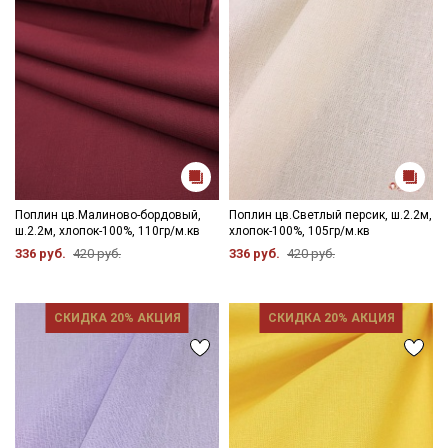
Секретная рассылка от Купава
Мы публикуем здесь дополнительные
промокоды и скидки до 30% на узкие
категории тканей
Электронная почта
Поплин цв.Малиново-бордовый,
Поплин цв.Светлый персик, ш.2.2м,
ш.2.2м, хлопок-100%, 110гр/м.кв
хлопок-100%, 105гр/м.кв
336 руб.
420 руб.
336 руб.
420 руб.
Подписаться
СКИДКА 20% АКЦИЯ
СКИДКА 20% АКЦИЯ
Ознакомлен(а) с
Политикой обработки персональных
данных
и даю
Согласие на обработку персональных
данных
Даю
Согласие на получение рекламных и
информационных рассылок