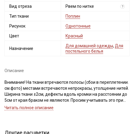
Вид отреза
Рвем по нитке
?
Тип ткани
Поплин
Рисунок
Однотонные
Цвет
Красный
Для домашней одежды
,
Для
Назначение
постельного белья
Описание
Внимание! На ткани втречаются полосы (сбои в переплетении.
см.фото) местами встречаются непрокрасы, утолщение нитей.
Ширина ткани ±2см, дефекты вдоль кромки на расстоянии до
5см от края браком не являются. Просим учитывать это при
заказе.
Читать полное описание
Поплин - это мягкий, слегка шелковистый, тактильно приятный
материал, из 100% хлопковых нитей, матовый на вид, с очень
мелким характерным рубчиком, который получается путем
Другие расцветки