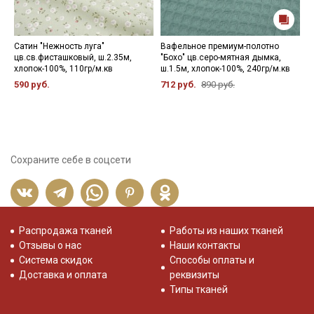
Сатин "Нежность луга"
Вафельное премиум-полотно
В
цв.св.фисташковый, ш.2.35м,
"Бохо" цв.серо-мятная дымка,
"
хлопок-100%, 110гр/м.кв
ш.1.5м, хлопок-100%, 240гр/м.кв
х
590 руб.
712 руб.
890 руб.
5
Сохраните себе в соцсети
Распродажа тканей
Работы из наших тканей
Отзывы о нас
Наши контакты
Система скидок
Способы оплаты и
Доставка и оплата
реквизиты
Типы тканей