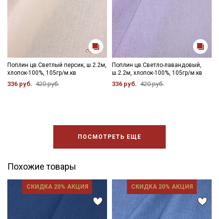
Подписаться
Ознакомлен(а) с
Политикой обработки персональных
Поплин цв.Светлый персик, ш.2.2м,
Поплин цв.Светло-лавандовый,
данных
и даю
Согласие на обработку персональных
хлопок-100%, 105гр/м.кв
ш.2.2м, хлопок-100%, 105гр/м.кв
данных
336 руб.
420 руб.
336 руб.
420 руб.
Даю
Согласие на получение рекламных и
информационных рассылок
ПОСМОТРЕТЬ ЕЩЕ
Похожие товары
СКИДКА 20% АКЦИЯ
СКИДКА 20% АКЦИЯ