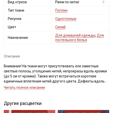
Вид отреза
Рвем по нитке
?
Тип ткани
Поплин
Рисунок
Однотонные
Цвет
Синий
Для домашней одежды
,
Для
Назначение
постельного белья
Описание
Внимание! На ткани могут присутствовать еле заметные
светлые полосы, утолщение нитей, непрокрасы вдоль кромки
(до 5 см от кромки). Также могут встречаться короткие
единичные вплетения нитей другого цвета. Дефекты вдоль
кромки на расстоянии до 5см от края браком не являются.
Читать полное описание
Ширина ткани ±2см. Просим учитывать это при заказе.
Поплин - это мягкий, слегка шелковистый, тактильно приятный
Другие расцветки
материал, из 100% хлопковых нитей, матовый на вид, с очень
мелким характерным рубчиком, который получается путем