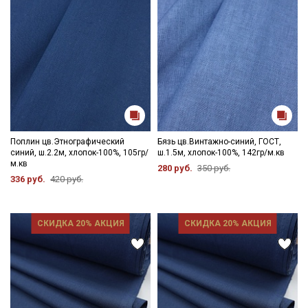
Поплин цв.Этнографический
Бязь цв.Винтажно-синий, ГОСТ,
синий, ш.2.2м, хлопок-100%, 105гр/
ш.1.5м, хлопок-100%, 142гр/м.кв
м.кв
280 руб.
350 руб.
336 руб.
420 руб.
СКИДКА 20% АКЦИЯ
СКИДКА 20% АКЦИЯ