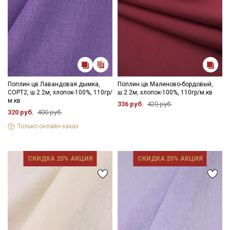
Поплин цв.Лавандовая дымка,
Поплин цв.Малиново-бордовый,
СОРТ2, ш.2.2м, хлопок-100%, 110гр/
ш.2.2м, хлопок-100%, 110гр/м.кв
м.кв
336 руб.
420 руб.
320 руб.
400 руб.
Только онлайн-заказ
Секретная рассылка от Купава
СКИДКА 20% АКЦИЯ
СКИДКА 20% АКЦИЯ
Мы публикуем здесь дополнительные
промокоды и скидки до 30% на узкие
категории тканей
Электронная почта