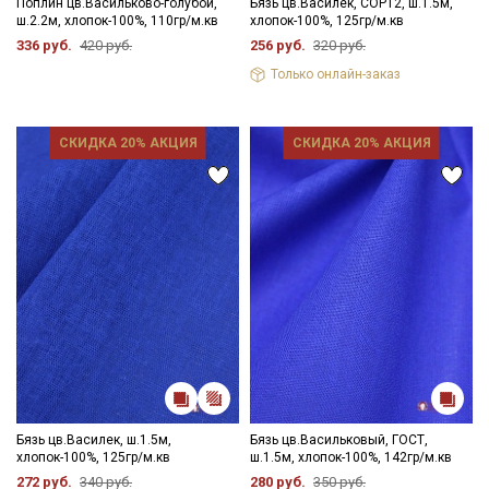
Поплин цв.Васильково-голубой,
Бязь цв.Василек, СОРТ2, ш.1.5м,
ш.2.2м, хлопок-100%, 110гр/м.кв
хлопок-100%, 125гр/м.кв
336 руб.
420 руб.
256 руб.
320 руб.
Только онлайн-заказ
СКИДКА 20% АКЦИЯ
СКИДКА 20% АКЦИЯ
Бязь цв.Василек, ш.1.5м,
Бязь цв.Васильковый, ГОСТ,
хлопок-100%, 125гр/м.кв
ш.1.5м, хлопок-100%, 142гр/м.кв
272 руб.
340 руб.
280 руб.
350 руб.