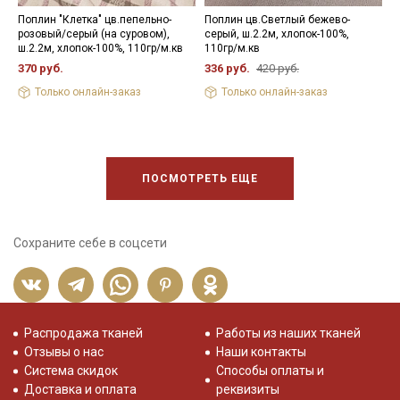
Поплин "Клетка" цв.пепельно-
Поплин цв.Светлый бежево-
П
розовый/серый (на суровом),
серый, ш.2.2м, хлопок-100%,
(
ш.2.2м, хлопок-100%, 110гр/м.кв
110гр/м.кв
1
370 руб.
336 руб.
420 руб.
4
Только онлайн-заказ
Только онлайн-заказ
ПОСМОТРЕТЬ ЕЩЕ
Сохраните себе в соцсети
Распродажа тканей
Работы из наших тканей
Отзывы о нас
Наши контакты
Система скидок
Способы оплаты и
Доставка и оплата
реквизиты