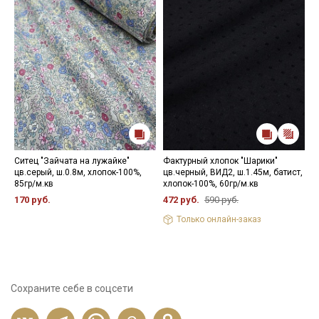
Ситец "Зайчата на лужайке"
Фактурный хлопок "Шарики"
Ш
цв.серый, ш.0.8м, хлопок-100%,
цв.черный, ВИД2, ш.1.45м, батист,
(
85гр/м.кв
хлопок-100%, 60гр/м.кв
ц
х
170 руб.
472 руб.
590 руб.
8
Только онлайн-заказ
Сохраните себе в соцсети