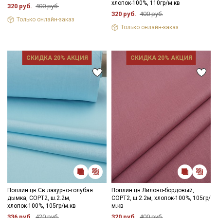
хлопок-100%, 110гр/м.кв
затемненном месте, не пересушивать
320 руб.
400 руб.
320 руб.
400 руб.
- гладить с изнаночной стороны
Только онлайн-заказ
Цветопередача (тон) может отличаться от оригинального
Только онлайн-заказ
цвета ткани в зависимости от настроек вашего монитора и в
зависимости от партии.
СКИДКА 20% АКЦИЯ
СКИДКА 20% АКЦИЯ
Поплин цв.Св.лазурно-голубая
Поплин цв.Лилово-бордовый,
дымка, СОРТ2, ш.2.2м,
СОРТ2, ш.2.2м, хлопок-100%, 105гр/
хлопок-100%, 105гр/м.кв
м.кв
336 руб.
420 руб.
320 руб.
400 руб.