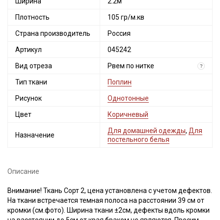
Ширина
2.2м
Плотность
105 гр/м.кв
Страна производитель
Россия
Артикул
045242
Вид отреза
Рвем по нитке
?
Тип ткани
Поплин
Рисунок
Однотонные
Цвет
Коричневый
Для домашней одежды
,
Для
Назначение
постельного белья
Описание
Внимание! Ткань Сорт 2, цена установлена с учетом дефектов.
На ткани встречается темная полоса на расстоянии 39 см от
кромки (см.фото). Ширина ткани ±2см, дефекты вдоль кромки