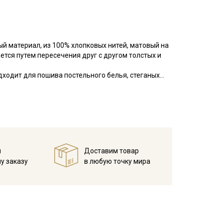
ый материал, из 100% хлопковых нитей, матовый на
ется путем пересечения друг с другом толстых и
ходит для пошива постельного белья, стеганых
в, легкой одежды (рубашек, блуз, сарафанов,
 пошиве текстильных игрушек. При выборе поплина
еет склонность к сминанию, светлые тона
росто шить, он легко утюжится и не скользит, край
мпературе дальнейших стирок, не выше 40C
й
Доставим товар
у заказу
в любую точку мира
емненном месте, не пересушивать
ета ткани в зависимости от настроек вашего