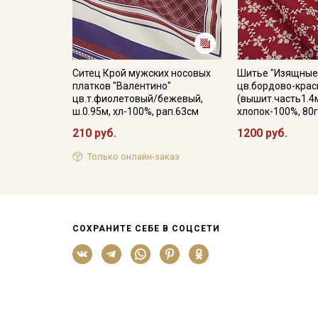
Ситец Крой мужских носовых
Шитье "Изящные
платков "Валентино"
цв.бордово-крас
цв.т.фиолетовый/бежевый,
(вышит.часть1.4м
ш.0.95м, хл-100%, рап.63см
хлопок-100%, 80г
210 руб.
1200 руб.
Только онлайн-заказ
СОХРАНИТЕ СЕБЕ В СОЦСЕТИ