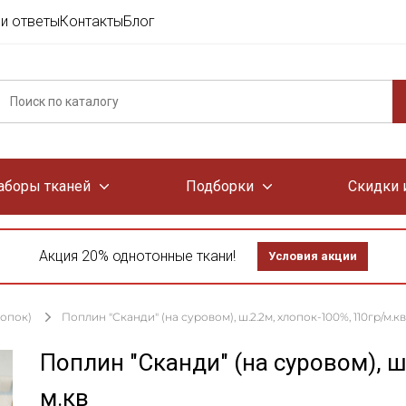
и ответы
Контакты
Блог
аборы тканей
Подборки
Скидки 
Акция 20% однотонные ткани!
Условия акции
лопок)
Поплин "Сканди" (на суровом), ш.2.2м, хлопок-100%, 110гр/м.кв
Поплин "Сканди" (на суровом), ш
м.кв