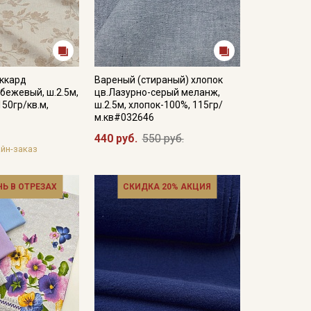
ккард
Вареный (стираный) хлопок
.бежевый, ш.2.5м,
цв.Лазурно-серый меланж,
150гр/кв.м,
ш.2.5м, хлопок-100%, 115гр/
м.кв#032646
440 руб.
550 руб.
йн-заказ
НЬ В ОТРЕЗАХ
СКИДКА 20% АКЦИЯ