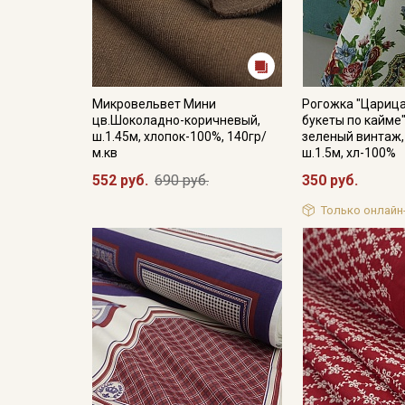
Микровельвет Мини
Рогожка "Царица
цв.Шоколадно-коричневый,
букеты по кайме
ш.1.45м, хлопок-100%, 140гр/
зеленый винтаж,
м.кв
ш.1.5м, хл-100%
552 руб.
690 руб.
350 руб.
Только онлайн