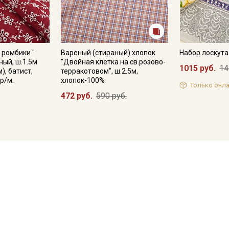
 ромбики "
Вареный (стираный) хлопок
Набор лоскут
ный, ш.1.5м
"Двойная клетка на св.розово-
1015 руб.
14
), батист,
терракотовом", ш.2.5м,
р/м.
хлопок-100%
Только онла
472 руб.
590 руб.