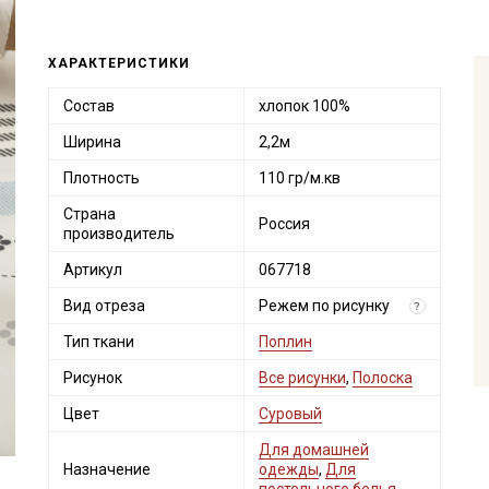
ХАРАКТЕРИСТИКИ
Состав
хлопок 100%
Ширина
2,2м
Плотность
110 гр/м.кв
Страна
Россия
производитель
Артикул
067718
Вид отреза
Режем по рисунку
?
Тип ткани
Поплин
Рисунок
Все рисунки
,
Полоска
Цвет
Суровый
Для домашней
Назначение
одежды
,
Для