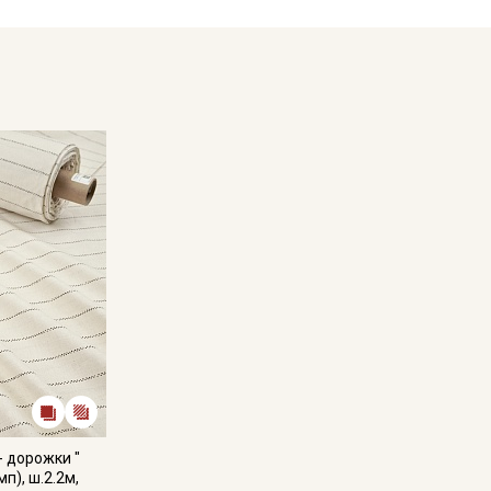
Секретная рассылка от
Купава
Мы публикуем здесь дополнительные
промокоды и скидки до 30% на узкие
категории тканей
Электронная почта
- дорожки "
мп), ш.2.2м,