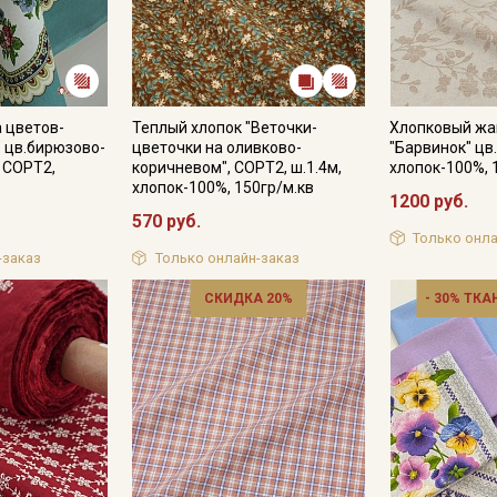
 цветов-
Теплый хлопок "Веточки-
Хлопковый жа
" цв.бирюзово-
цветочки на оливково-
"Барвинок" цв
 СОРТ2,
коричневом", СОРТ2, ш.1.4м,
хлопок-100%, 
хлопок-100%, 150гр/м.кв
1200 руб.
570 руб.
Только онла
-заказ
Только онлайн-заказ
СКИДКА 20%
- 30% ТКА