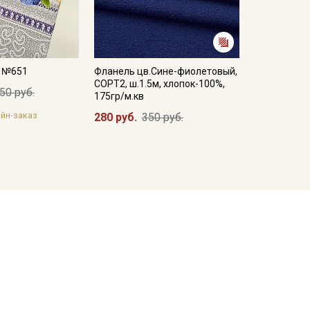
а №651
Фланель цв.Сине-фиолетовый,
СОРТ2, ш.1.5м, хлопок-100%,
50 руб.
175гр/м.кв
йн-заказ
280 руб.
350 руб.