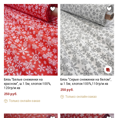
температуры на 10-15 мин.; без отжима повесить стекать;
влажную прогладить разогретым утюгом.
Рекомендации по уходу:температура стирки до
60С; возможен отжим на максимальных оборотах;
противопоказано употребление отбеливателей; после стирки
не требуется глажка; если же из поплина сшиты предметы
одежды, то гладят их на режиме «хлопок» (до 110С).
Цветопередача может отличаться от оригинального цвета
ткани в зависимости от настроек вашего монитора и в
зависимости от партии тон ткани может отличаться.
Секретная рассылка от Купава
Мы публикуем здесь дополнительные
промокоды и скидки до 30% на узкие
Бязь "Белые снежинки на
Бязь "Серые снежинки на белом",
категории тканей
красном", ш.1.5м, хлопок-100%,
ш.1.5м, хлопок-100%,110гр/м.кв
120гр/м.кв
250 руб.
Электронная почта
250 руб.
Только онлайн-заказ
Только онлайн-заказ