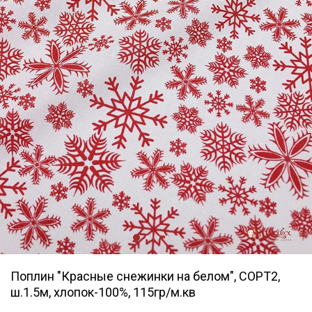
Поплин "Красные снежинки на белом", СОРТ2,
ш.1.5м, хлопок-100%, 115гр/м.кв