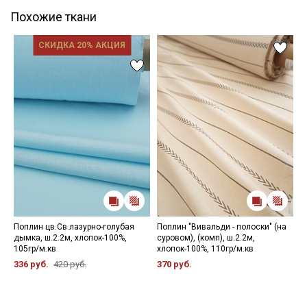
Похожие ткани
СКИДКА 20% АКЦИЯ
Поплин цв.Св.лазурно-голубая
Поплин "Вивальди - полоски" (на
П
дымка, ш.2.2м, хлопок-100%,
суровом), (комп), ш.2.2м,
ш
105гр/м.кв
хлопок-100%, 110гр/м.кв
3
336 руб.
420 руб.
370 руб.