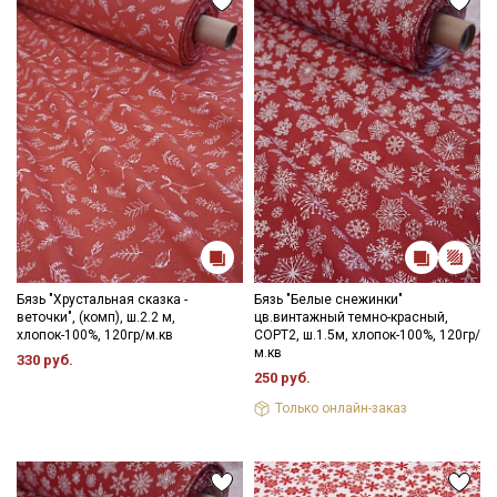
Подписаться
Ознакомлен(а) с
Политикой обработки персональных
данных
и даю
Согласие на обработку персональных
данных
Даю
Согласие на получение рекламных и
информационных рассылок
Бязь "Хрустальная сказка -
Бязь "Белые снежинки"
веточки", (комп), ш.2.2 м,
цв.винтажный темно-красный,
хлопок-100%, 120гр/м.кв
СОРТ2, ш.1.5м, хлопок-100%, 120гр/
м.кв
330 руб.
250 руб.
Только онлайн-заказ