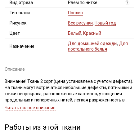
Вид отреза
Рвем по нитке
?
Тип ткани
Поплин
Рисунок
Все рисунки
,
Новый год
Цвет
Белый
,
Красный
Для домашней одежды
,
Для
Назначение
постельного белья
Описание
Внимание! Ткань 2 сорт (цена установлена с учетом дефекта).
На ткани могут встречаться небольшие дефекты, пятнышки и
точки непрокраса, расположенные хаотично; утолщения
продольных и поперечных нитей; легкая разряженность в
плетении, из-за неравномерного распределения нитей;
Читать полное описание
короткие вплетения нитей другого цвета, для данной ткани
это считается допустимым и не является браком, так как при
производстве применялось сырье 2 сорта.
Работы из этой ткани
Брак (или грязь) на кромке и около нее на расстоянии 5см так
же не считается браком. Не вырезаем.