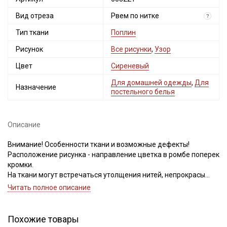
Вид отреза
Рвем по нитке
?
Тип ткани
Поплин
Рисунок
Все рисунки
,
Узор
Цвет
Сиреневый
Для домашней одежды
,
Для
Назначение
постельного белья
Секретная рассылка от Купава
Описание
Мы публикуем здесь дополнительные
промокоды и скидки до 30% на узкие
Внимание! Особенности ткани и возможные дефекты!
категории тканей
Расположение рисунка - направление цветка в ромбе поперек
кромки.
На ткани могут встречаться утолщения нитей, непрокрасы
Электронная почта
вдоль кромки (до 5 см от кромки), встречаются мелкие
Читать полное описание
светлые вкрапления, расположенные хаотично, короткие
единичные вплетения нитей другого цвета. Для данного вида
ткани это браком и дефектом не считается. Не вырезаем!
Похожие товары
Просим учитывать это при заказе!