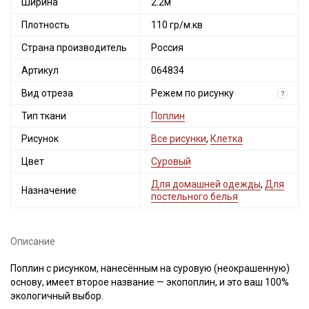
Ширина
2.2м
Плотность
110 гр/м.кв
Страна производитель
Россия
Артикул
064834
Вид отреза
Режем по рисунку
?
Тип ткани
Поплин
Рисунок
Все рисунки
,
Клетка
Цвет
Суровый
Для домашней одежды
,
Для
Назначение
постельного белья
Описание
Поплин с рисунком, нанесённым на суровую (неокрашенную)
основу, имеет второе название — экопоплин, и это ваш 100%
Секретная рассылка от Купава
экологичный выбор.