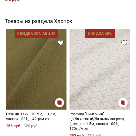
Товары из раздела Хлопок
СКИДКА 20% АКЦИЯ
СКИДКА 40%
Бязь цв.Хаки, СОРТ2, ш.1.5м,
Рогожка "Сингония"
Ф
хлопок-100%, 142гр/м.кв
цв.бл.желтый/бл.пыльная роза,
п
(комп), ш.1.5м, хлопок-100%,
С
256 руб.
320 руб.
170гр/м.кв
х
252 руб.
420 руб.
4