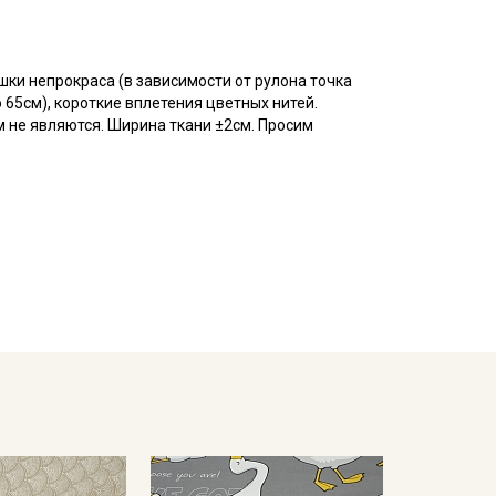
ки непрокраса (в зависимости от рулона точка
 65см), короткие вплетения цветных нитей.
м не являются. Ширина ткани ±2см. Просим
ый материал, из 100% хлопковых нитей, матовый на
ется путем пересечения друг с другом толстых и
ходит для пошива постельного белья, стеганых
в, легкой одежды (рубашек, блуз, сарафанов,
 пошиве текстильных игрушек. При выборе поплина
еет склонность к сминанию, светлые тона
росто шить, он легко утюжится и не скользит, край
мпературе дальнейших стирок, не выше 40C
емненном месте, не пересушивать