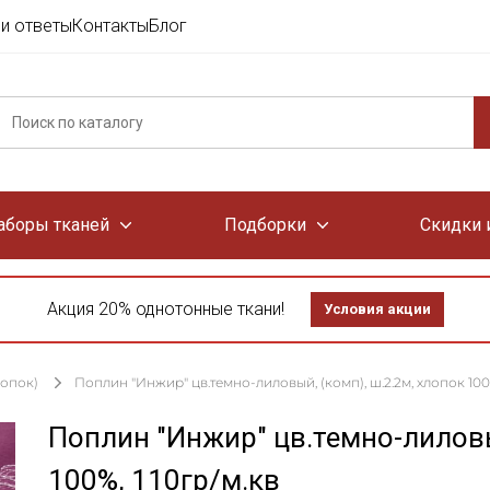
и ответы
Контакты
Блог
аборы тканей
Подборки
Скидки 
Акция 20% однотонные ткани!
Условия акции
лопок)
Поплин "Инжир" цв.темно-лиловый, (комп), ш.2.2м, хлопок 100%
Поплин "Инжир" цв.темно-лиловы
100%, 110гр/м.кв