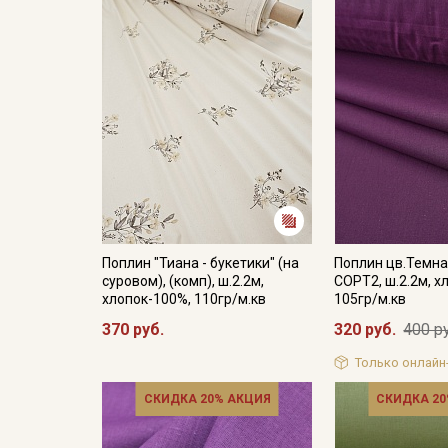
Поплин "Тиана - букетики" (на
Поплин цв.Темна
суровом), (комп), ш.2.2м,
СОРТ2, ш.2.2м, х
хлопок-100%, 110гр/м.кв
105гр/м.кв
370 руб.
320 руб.
400 р
Только онлайн
СКИДКА 20% АКЦИЯ
СКИДКА 20