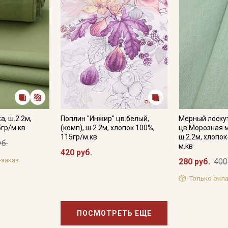
, ш.2.2м,
Поплин "Инжир" цв.белый,
Мерный лоску
5гр/м.кв
(комп), ш.2.2м, хлопок 100%,
цв.Морозная м
115гр/м.кв
ш.2.2м, хлопок
уб.
м.кв
420 руб.
-заказ
280 руб.
400
Только онла
ПОСМОТРЕТЬ ЕЩЕ