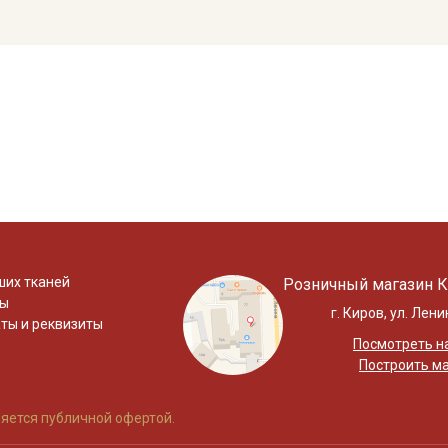
ших тканей
Розничный магазин К
ты
г. Киров, ул. Лени
ты и реквизиты
Посмотреть на
Построить м
яется публичной офертой.