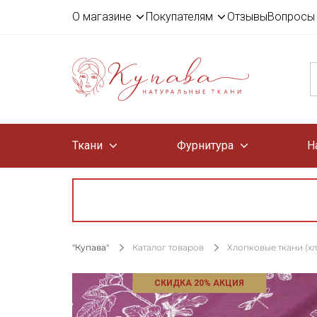
О магазине
Покупателям
Отзывы
Вопросы 
Ткани
Фурнитура
Н
"Купава"
Каталог товаров
Хлопковые ткани (х
СКИДКА 20% АКЦИЯ