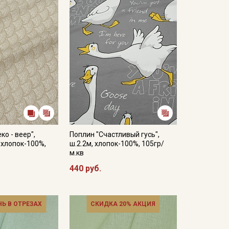
ета ткани в зависимости от настроек вашего
ко - веер",
Поплин "Счастливый гусь",
, хлопок-100%,
ш.2.2м, хлопок-100%, 105гр/
м.кв
440 руб.
НЬ В ОТРЕЗАХ
СКИДКА 20% АКЦИЯ