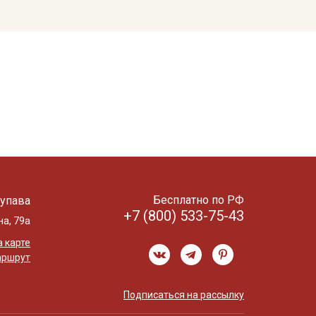
Бесплатно по РФ
упава
+7 (800) 533-75-43
на, 79а
 карте
аршрут
Подписаться на рассылку