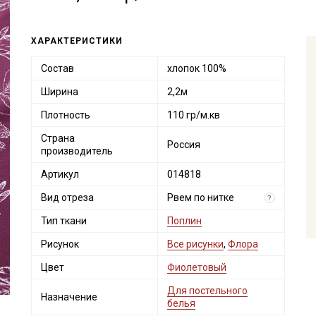
ХАРАКТЕРИСТИКИ
Состав
хлопок 100%
Ширина
2,2м
Плотность
110 гр/м.кв
Страна
Россия
производитель
Артикул
014818
Вид отреза
Рвем по нитке
?
Тип ткани
Поплин
Рисунок
Все рисунки
,
Флора
Цвет
Фиолетовый
Для постельного
Назначение
белья