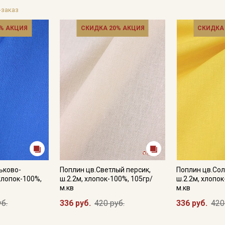
-заказ
% АКЦИЯ
СКИДКА 20% АКЦИЯ
СКИДКА
ьково-
Поплин цв.Светлый персик,
Поплин цв.Со
 хлопок-100%,
ш.2.2м, хлопок-100%, 105гр/
ш.2.2м, хлопок
м.кв
м.кв
уб.
336 руб.
420 руб.
336 руб.
420