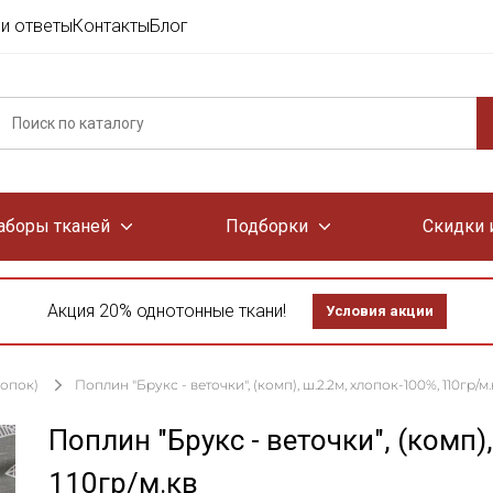
и ответы
Контакты
Блог
аборы тканей
Подборки
Скидки 
Акция 20% однотонные ткани!
Условия акции
лопок)
Поплин "Брукс - веточки", (комп), ш.2.2м, хлопок-100%, 110гр/м.
Поплин "Брукс - веточки", (комп)
110гр/м.кв