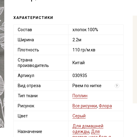
ХАРАКТЕРИСТИКИ
Состав
хлопок 100%
Ширина
2.2м
Плотность
110 гр/м.кв
Страна
Китай
производитель
Артикул
030935
Вид отреза
Рвем по нитке
?
Тип ткани
Поплин
Рисунок
Все рисунки
,
Флора
Цвет
Серый
Для домашней
Назначение
одежды
,
Для