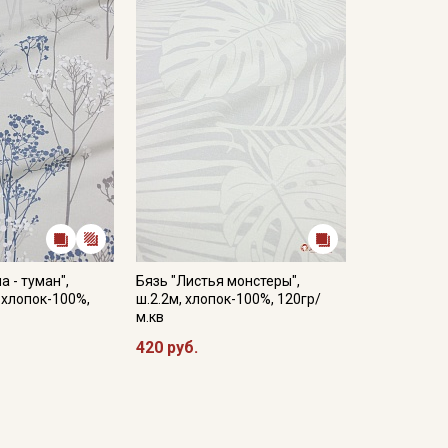
 не требуется глажка; если же из поплина сшиты
С).
кани в зависимости от настроек вашего монитора.
а - туман",
Бязь "Листья монстеры",
, хлопок-100%,
ш.2.2м, хлопок-100%, 120гр/
м.кв
420 руб.