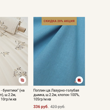
СКИДКА 20% АКЦИЯ
- букетики" (на
Поплин цв.Лазурно-голубая
п), ш.2.2м,
дымка, ш.2.2м, хлопок-100%,
110гр/м.кв
105гр/м.кв
336 руб.
420 руб.