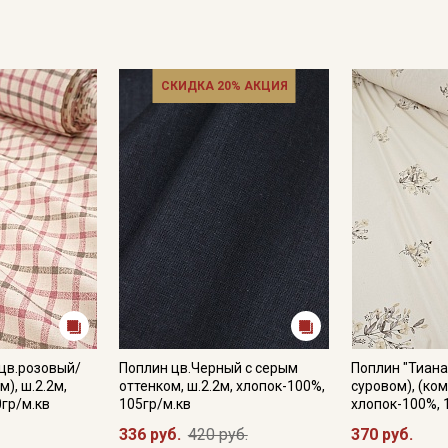
СКИДКА 20% АКЦИЯ
 цв.розовый/
Поплин цв.Черный с серым
Поплин "Тиана 
м), ш.2.2м,
оттенком, ш.2.2м, хлопок-100%,
суровом), (ком
0гр/м.кв
105гр/м.кв
хлопок-100%, 
336 руб.
420 руб.
370 руб.