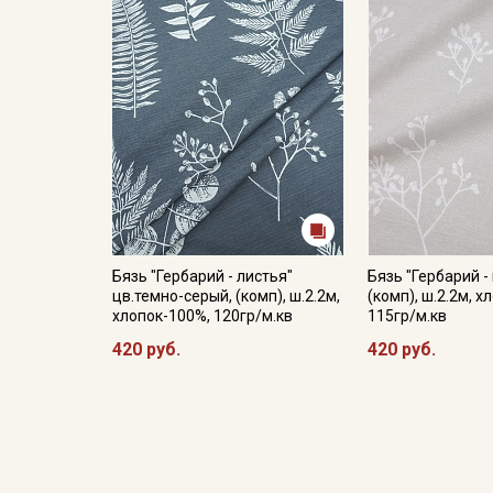
Бязь "Гербарий - листья"
Бязь "Гербарий -
цв.темно-серый, (комп), ш.2.2м,
(комп), ш.2.2м, х
хлопок-100%, 120гр/м.кв
115гр/м.кв
420 руб.
420 руб.