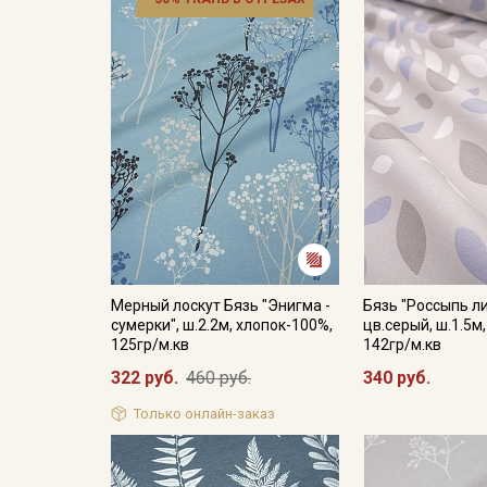
Мерный лоскут Бязь "Энигма -
Бязь "Россыпь л
сумерки", ш.2.2м, хлопок-100%,
цв.серый, ш.1.5м
125гр/м.кв
142гр/м.кв
322 руб.
460 руб.
340 руб.
Только онлайн-заказ