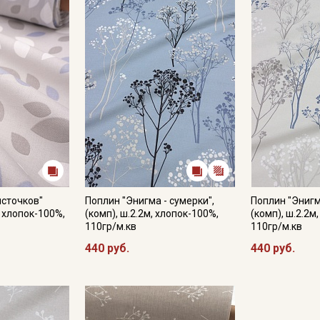
противопоказано употребление отбеливателей; после стирки
предметы одежды, то гладят их на режиме «хлопок» (до 110
Цветопередача может отличаться от оригинального цвета т
источков"
Поплин "Энигма - сумерки",
Поплин "Энигм
, хлопок-100%,
(комп), ш.2.2м, хлопок-100%,
(комп), ш.2.2м
110гр/м.кв
110гр/м.кв
Секретная рассылка от
440 руб.
440 руб.
Купава
Мы публикуем здесь дополнительные