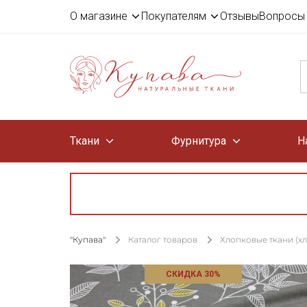
О магазине
Покупателям
Отзывы
Вопросы 
Ткани
Фурнитура
Н
"Купава"
Каталог товаров
Хлопковые ткани (х
СКИДКА 30%