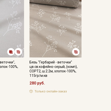
промокоды и скидки до 30% на узкие
категории тканей
Электронная почта
Подписаться
Ознакомлен(а) с
Политикой обработки персональных
 веточки",
Бязь "Гербарий - веточки"
данных
и даю
Согласие на обработку персональных
лопок-100%,
цв.св.кофейно-серый, (комп),
данных
СОРТ2, ш.2.2м, хлопок-100%,
115гр/м.кв
Даю
Согласие на получение рекламных и
информационных рассылок
280 руб.
Только онлайн-заказ