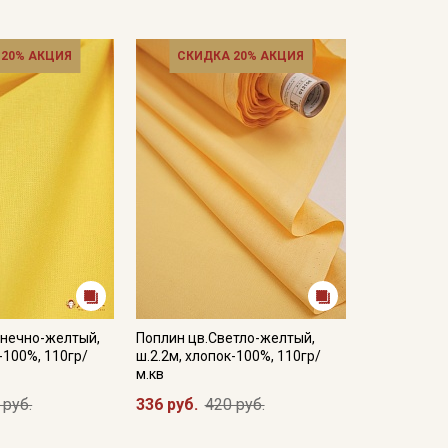
 20% АКЦИЯ
СКИДКА 20% АКЦИЯ
лнечно-желтый,
Поплин цв.Светло-желтый,
-100%, 110гр/
ш.2.2м, хлопок-100%, 110гр/
м.кв
 руб.
336 руб.
420 руб.