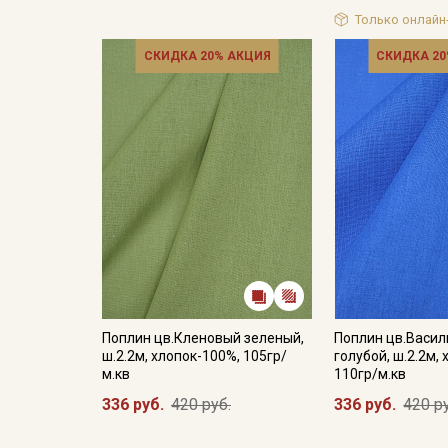
Только онлайн
СКИДКА 20% АКЦИЯ
СКИДКА 20
Поплин цв.Кленовый зеленый,
Поплин цв.Васил
ш.2.2м, хлопок-100%, 105гр/
голубой, ш.2.2м,
м.кв
110гр/м.кв
336 руб.
420 руб.
336 руб.
420 р