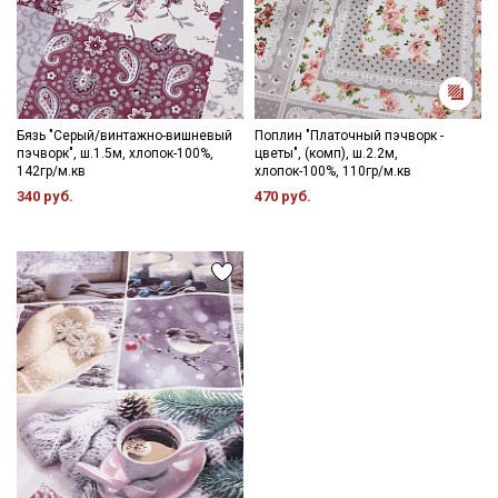
Бязь "Серый/винтажно-вишневый
Поплин "Платочный пэчворк -
пэчворк", ш.1.5м, хлопок-100%,
цветы", (комп), ш.2.2м,
142гр/м.кв
хлопок-100%, 110гр/м.кв
340 руб.
470 руб.