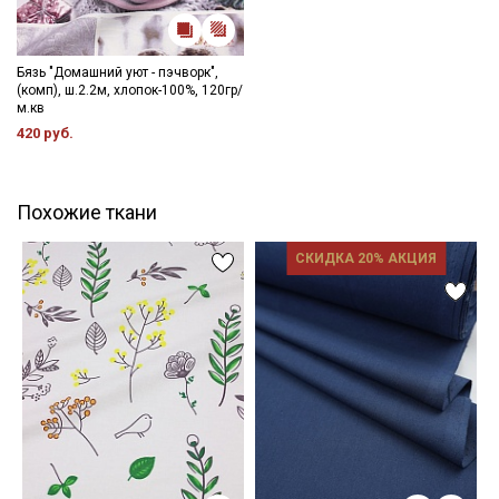
Бязь "Домашний уют - пэчворк",
(комп), ш.2.2м, хлопок-100%, 120гр/
м.кв
420 руб.
Похожие ткани
СКИДКА 20% АКЦИЯ