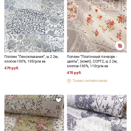
Секретная рассылка от Купава
Мы публикуем здесь дополнительные
промокоды и скидки до 30% на узкие
категории тканей
Поплин "Пенсильвания", ш.2.2м,
Поплин "Платочный пэчворк -
Электронная почта
хлопок-100%, 105гр/м.кв
цветы", (комп), СОРТ2, ш.2.2м,
хлопок-100%, 110гр/м.кв
470 руб.
470 руб.
Только онлайн-заказ
Подписаться
Ознакомлен(а) с
Политикой обработки персональных
данных
и даю
Согласие на обработку персональных
данных
Даю
Согласие на получение рекламных и
информационных рассылок