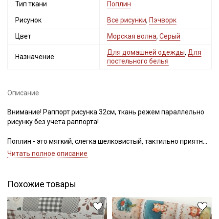
Тип ткани
Поплин
Рисунок
Все рисунки
,
Пэчворк
Цвет
Морская волна
,
Серый
Для домашней одежды
,
Для
Назначение
постельного белья
Описание
Внимание! Раппорт рисунка 32см, ткань режем параллельно
рисунку без учета раппорта!
Поплин - это мягкий, слегка шелковистый, тактильно приятный
материал, из 100% хлопковых нитей, матовый на вид, с очень
Читать полное описание
мелким характерным рубчиком, который получается путем
пересечения друг с другом толстых и тонких нитей.
Поплин достаточно универсальный материал. Прекрасно
Похожие товары
подходит для пошива постельного белья, стеганых покрывал
в технике пэчворк, ночных рубашек, пижам, халатов, легкой
одежды (рубашек, блуз, сарафанов, платьев), применяется в