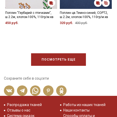
Поплин "Гербарий с птичками",
Поплин цв.Темно-синий, СОРТ2,
П
ш.2.2м, хлопок-100%, 110гр/м.кв
ш.2.2м, хлопок-100%, 110гр/м.кв
С
1
450 руб.
320 руб.
400 руб.
3
ПОСМОТРЕТЬ ЕЩЕ
Сохраните себе в соцсети
Распродажа тканей
Работы из наших тканей
Отзывы о нас
Наши контакты
Система скидок
Способы оплаты и