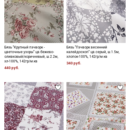
Бязь "Крупный пэчворк -
Бязь "Пэчворк весенний
цветочные узоры" цв.бежево-
калейдоскоп" цв.серый, ш.1.5м,
оливковый/коричневый, ш.2.2м,
хлопок-100%, 142гр/м.кв
хл-100%, 142гр/м.кв
340 руб.
440 руб.