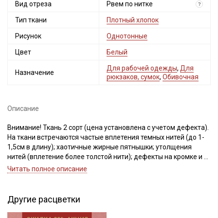
Вид отреза
Рвем по нитке
?
Тип ткани
Плотный хлопок
Рисунок
Однотонные
Цвет
Белый
Для рабочей одежды
,
Для
Назначение
рюкзаков, сумок
,
Обивочная
Описание
Внимание! Ткань 2 сорт (цена установлена с учетом дефекта).
На ткани встречаются частые вплетения темных нитей (до 1-
1,5см в длину); хаотичные жирные пятнышки; утолщения
нитей (вплетение более толстой нити); дефекты на кромке и 5
см от края ткани.
Читать полное описание
При продаже ткань рвем по нитке, в целях избежания
перекоса ткани при дальнейшей обработке (для
выравнивания отреза, нужно натянуть нити по диагонали).
Другие расцветки
Просим учитывать это при вашем заказе!