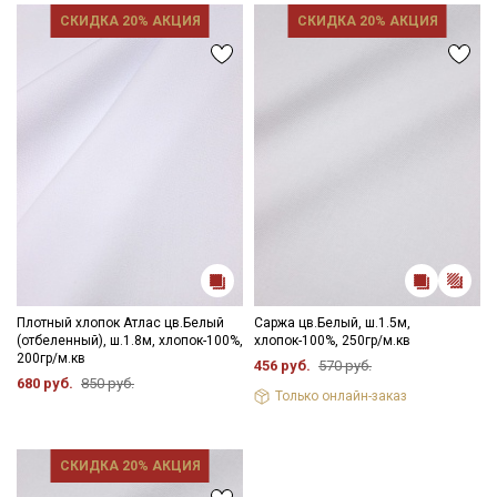
зависимости от партии тон ткани может отличаться.
Ознакомлен(а) с
Политикой обработки персональных
СКИДКА 20% АКЦИЯ
СКИДКА 20% АКЦИЯ
данных
и даю
Согласие на обработку персональных
данных
Даю
Согласие на получение рекламных и
информационных рассылок
Плотный хлопок Атлас цв.Белый
Саржа цв.Белый, ш.1.5м,
(отбеленный), ш.1.8м, хлопок-100%,
хлопок-100%, 250гр/м.кв
200гр/м.кв
456 руб.
570 руб.
680 руб.
850 руб.
Только онлайн-заказ
СКИДКА 20% АКЦИЯ