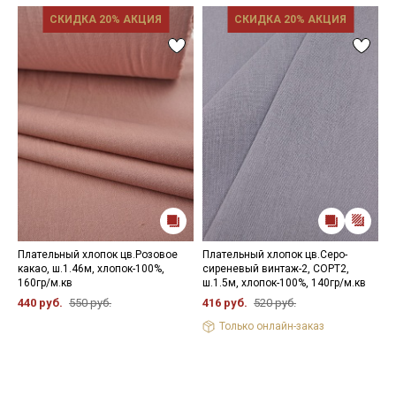
СКИДКА 20% АКЦИЯ
СКИДКА 20% АКЦИЯ
Плательный хлопок цв.Розовое
Плательный хлопок цв.Серо-
П
какао, ш.1.46м, хлопок-100%,
сиреневый винтаж-2, СОРТ2,
ц
160гр/м.кв
ш.1.5м, хлопок-100%, 140гр/м.кв
ш
440 руб.
550 руб.
416 руб.
520 руб.
4
Только онлайн-заказ