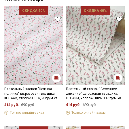
СКИДКА 40%
СКИДКА 40%
Ознакомлен(а) с
Политикой обработки персональных
данных
и даю
Согласие на обработку персональных
данных
Даю
Согласие на получение рекламных и
информационных рассылок
Плательный хлопок "Нежная
Плательный хлопок "Весеннее
полянка" цв.розовая гвоздика,
дыхание" цв.розовая гвоздика,
ш.1.44м, хлопок-100%, 90гр/м.кв
ш.1.43м, хлопок-100%, 115гр/м.кв
414 руб.
690 руб.
414 руб.
690 руб.
Только онлайн-заказ
Только онлайн-заказ