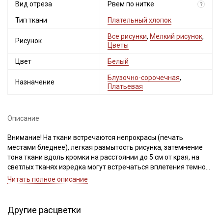
Вид отреза
Рвем по нитке
?
Тип ткани
Плательный хлопок
Все рисунки
,
Мелкий рисунок
,
Рисунок
Цветы
Цвет
Белый
Блузочно-сорочечная
,
Назначение
Платьевая
Описание
Внимание! На ткани встречаются непрокрасы (печать
местами бледнее), легкая размытость рисунка, затемнение
тона ткани вдоль кромки на расстоянии до 5 см от края, на
светлых тканях изредка могут встречаться вплетения темной
нити. После стирки ткань становится менее яркой, приобретая
Читать полное описание
легкий эффект винтажности (цвет становится слегка
припыленным). Для данного вида ткани это браком и
дефектом не считается. Ширина ткани ±2см.
Другие расцветки
Просим учитывать это при заказе.