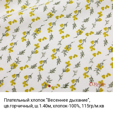
Плательный хлопок "Весеннее дыхание",
цв.горчичный, ш.1.40м, хлопок-100%, 115гр/м.кв