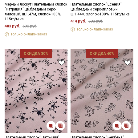
Мерный лоскут Плательный хлопок
Плательный хлопок "Есения"
"Патриция" цв.бледный серо-
цв.бледный серо-лиловый,
лиловый, ш.1.47м, хлопок-100%,
ш.1.44м, хлопок-100%, 115гр/м.кв
115гр/м.кв
414 руб.
690 руб.
483 руб.
690 руб.
Только онлайн-заказ
Только онлайн-заказ
СКИДКА 30%
СКИДКА 40%
Плательный хлопок "Патриция"
Плательный хлопок "Вербена"