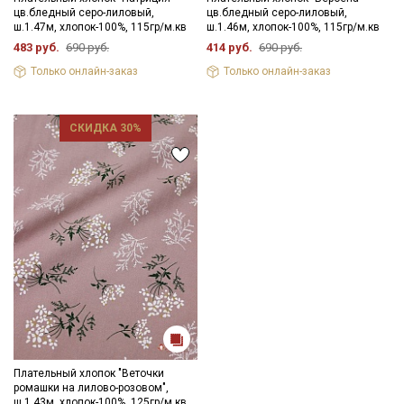
цв.бледный серо-лиловый,
цв.бледный серо-лиловый,
ш.1.47м, хлопок-100%, 115гр/м.кв
ш.1.46м, хлопок-100%, 115гр/м.кв
483 руб.
690 руб.
414 руб.
690 руб.
Только онлайн-заказ
Только онлайн-заказ
СКИДКА 30%
Плательный хлопок "Веточки
ромашки на лилово-розовом",
ш.1.43м, хлопок-100%, 125гр/м.кв