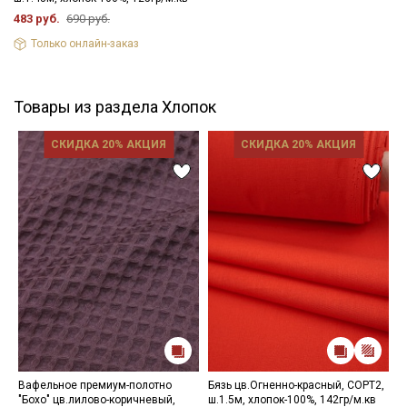
483 руб.
690 руб.
Только онлайн-заказ
Товары из раздела Хлопок
СКИДКА 20% АКЦИЯ
СКИДКА 20% АКЦИЯ
Вафельное премиум-полотно
Бязь цв.Огненно-красный, СОРТ2,
С
"Бохо" цв.лилово-коричневый,
ш.1.5м, хлопок-100%, 142гр/м.кв
ц