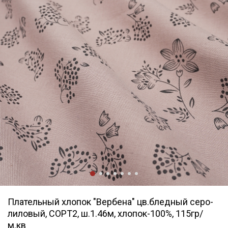
Плательный хлопок "Вербена" цв.бледный серо-
лиловый, СОРТ2, ш.1.46м, хлопок-100%, 115гр/
м.кв