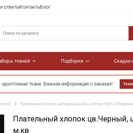
и ответы
Контакты
Блог
аборы тканей
Подборки
Скидки 
 однотонные ткани. Важная информация о заказах!
Усло
лопок)
Плательный хлопок цв.Черный, ш.1.5м, хлопок-100%, 150гр/м.кв
Плательный хлопок цв.Черный, ш
м.кв