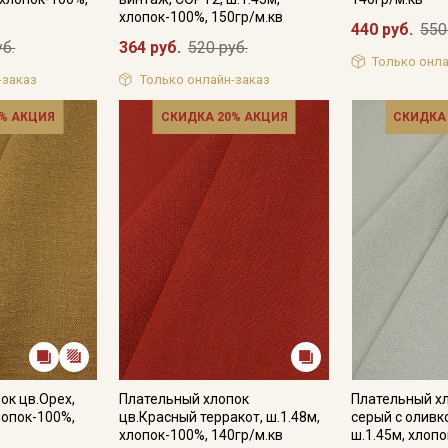
хлопок-100%, 150гр/м.кв
440 руб.
550
уб.
364 руб.
520 руб.
Только онла
Подписаться
-заказ
Только онлайн-заказ
% АКЦИЯ
СКИДКА 20% АКЦИЯ
СКИДКА
Ознакомлен(а) с
Политикой обработки персональных
данных
и даю
Согласие на обработку персональных
данных
Даю
Согласие на получение рекламных и
информационных рассылок
ок цв.Орех,
Плательный хлопок
Плательный хл
лопок-100%,
цв.Красный терракот, ш.1.48м,
серый с оливк
хлопок-100%, 140гр/м.кв
ш.1.45м, хлопо