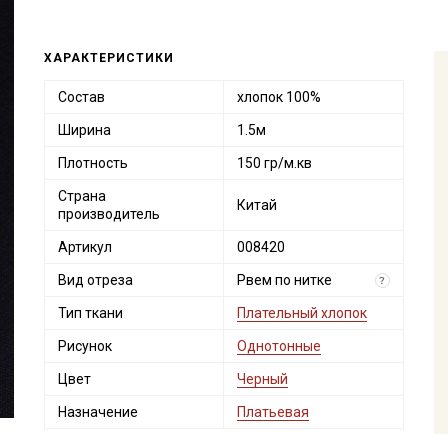
ХАРАКТЕРИСТИКИ
Состав
хлопок 100%
Ширина
1.5м
Плотность
150 гр/м.кв
Страна
Китай
производитель
Артикул
008420
Вид отреза
Рвем по нитке
?
Тип ткани
Плательный хлопок
Рисунок
Однотонные
Цвет
Черный
Назначение
Платьевая