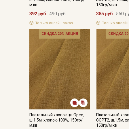
м.кв
150гр/м.кв
392 руб.
490 руб.
385 руб.
550 р
Только онлайн-заказ
Только онлайн
СКИДКА 20% АКЦИЯ
СКИДКА 20
Плательный хлопок цв.Орех,
Плательный хлоп
ш.1.5м, хлопок-100%, 150гр/
СОРТ2, ш.1.5м, х
м.кв
150гр/м.кв