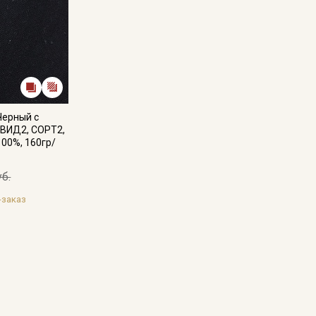
Черный с
 ВИД2, СОРТ2,
100%, 160гр/
уб.
-заказ