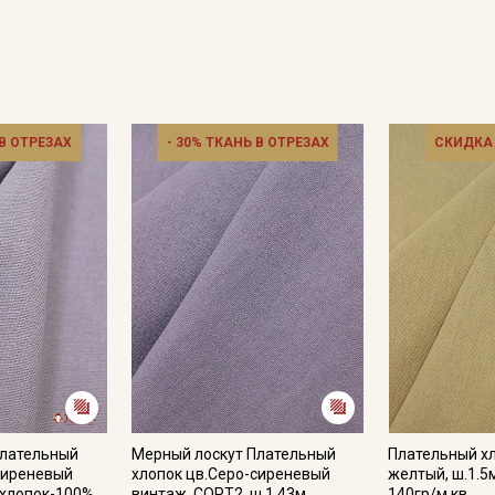
 В ОТРЕЗАХ
- 30% ТКАНЬ В ОТРЕЗАХ
СКИДКА
Секретная рассылка от
Купава
Мы публикуем здесь дополнительные
промокоды и скидки до 30% на узкие
категории тканей
Плательный
Мерный лоскут Плательный
Плательный х
Электронная почта
сиреневый
хлопок цв.Серо-сиреневый
желтый, ш.1.5
 хлопок-100%,
винтаж, СОРТ2, ш.1.43м,
140гр/м.кв