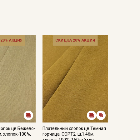
 20% АКЦИЯ
СКИДКА 20% АКЦИЯ
лопок цв.Бежево-
Плательный хлопок цв.Темная
м, хлопок-100%,
горчица, СОРТ2, ш.1.46м,
хлопок-100%, 150гр/м.кв