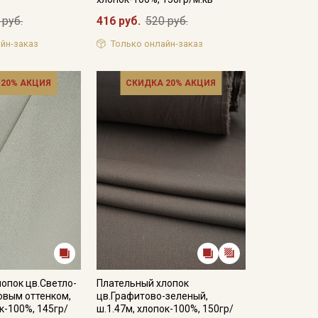
 руб.
416 руб.
520 руб.
йн-заказ
Только онлайн-заказ
 20% АКЦИЯ
СКИДКА 20% АКЦИЯ
опок цв.Светло-
Плательный хлопок
овым оттенком,
цв.Графитово-зеленый,
к-100%, 145гр/
ш.1.47м, хлопок-100%, 150гр/