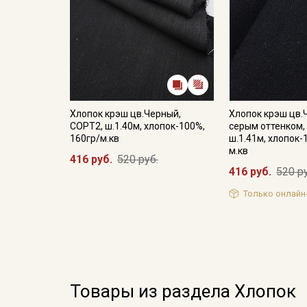
Хлопок крэш цв.Черный,
Хлопок крэш цв.
СОРТ2, ш.1.40м, хлопок-100%,
серым оттенком,
160гр/м.кв
ш.1.41м, хлопок-
м.кв
416 руб.
520 руб.
416 руб.
520 р
Только онлайн
Товары из раздела Хлопок