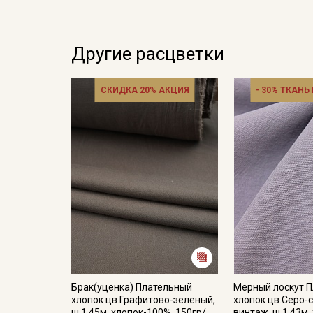
Другие расцветки
СКИДКА 20% АКЦИЯ
- 30% ТКАНЬ
Брак(уценка) Плательный
Мерный лоскут 
хлопок цв.Графитово-зеленый,
хлопок цв.Серо-
ш.1.45м, хлопок-100%, 150гр/
винтаж, ш.1.43м,