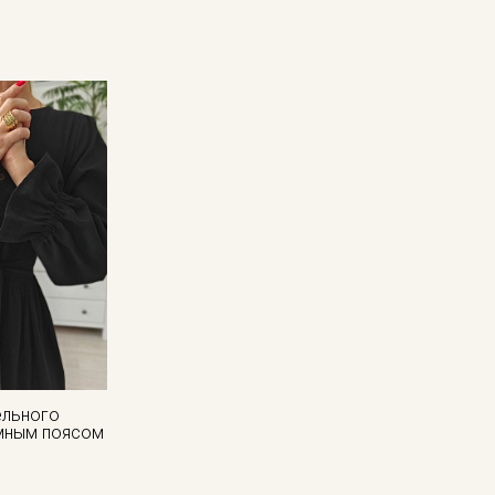
ельного
мным поясом