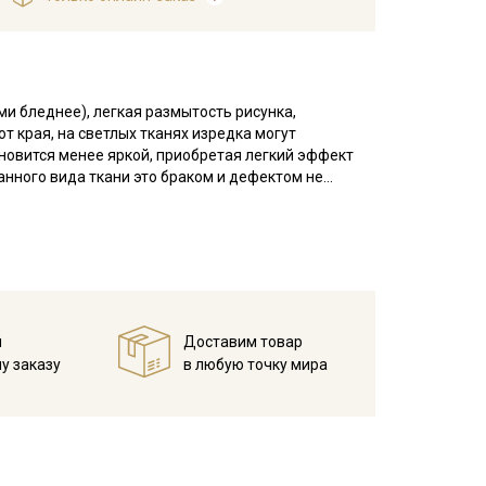
и бледнее), легкая размытость рисунка,
от края, на светлых тканях изредка могут
ановится менее яркой, приобретая легкий эффект
анного вида ткани это браком и дефектом не
 гигроскопичная, имеет среднюю сминаемость и
аржевое переплетение образует на поверхности
й
Доставим товар
у заказу
в любую точку мира
емпературы на 10-15 мин.; без отжима повесить в
.
тирывания, краситель не стойкий) максимальная
отбеливателей; гладить с изнаночной стороны,
кани в зависимости от настроек вашего монитора и