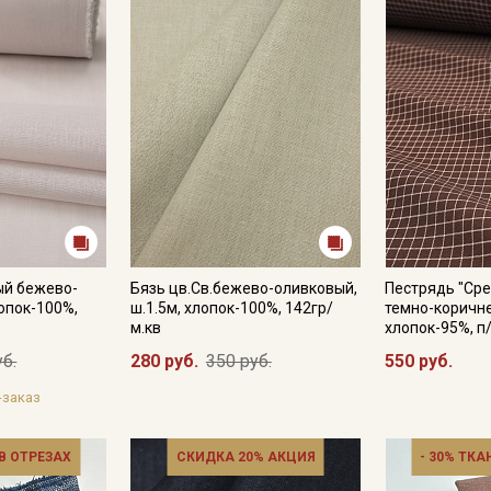
ый бежево-
Бязь цв.Св.бежево-оливковый,
Пестрядь "Сре
лопок-100%,
ш.1.5м, хлопок-100%, 142гр/
темно-коричне
м.кв
хлопок-95%, п
уб.
280 руб.
350 руб.
550 руб.
-заказ
 В ОТРЕЗАХ
СКИДКА 20% АКЦИЯ
- 30% ТКА