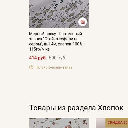
Мерный лоскут Плательный
хлопок "Стайка кефали на
сером", ш.1.4м, хлопок-100%,
115гр/м.кв
414 руб.
690 руб.
Только онлайн-заказ
Товары из раздела Хлопок
СКИДКА 20