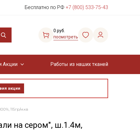
Бесплатно по РФ
+7 (800) 533-75-43
0 руб.
посмотреть
и Акции
Работы из наших тканей
вия акции
00%, 115гр/м.кв
ли на сером", ш.1.4м,