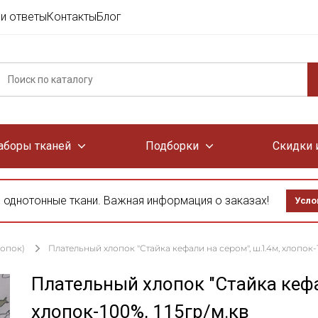
и ответы
Контакты
Блог
аборы тканей
Подборки
Скидки 
 однотонные ткани. Важная информация о заказах!
Усло
лопок)
Плательный хлопок "Стайка кефали на сером", ш.1.4м, хлопок-1
Плательный хлопок "Стайка кефа
хлопок-100%, 115гр/м.кв