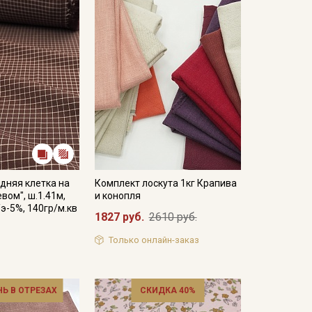
дняя клетка на
Комплект лоскута 1кг Крапива
вом", ш.1.41м,
и конопля
/э-5%, 140гр/м.кв
1827 руб.
2610 руб.
Только онлайн-заказ
НЬ В ОТРЕЗАХ
СКИДКА 40%