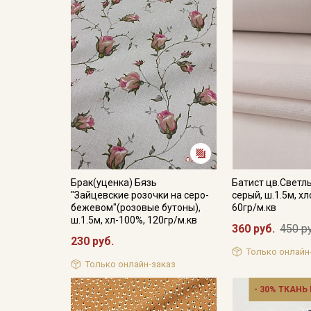
Брак(уценка) Бязь
Батист цв.Светл
"Зайцевские розочки на серо-
серый, ш.1.5м, х
бежевом"(розовые бутоны),
60гр/м.кв
ш.1.5м, хл-100%, 120гр/м.кв
360 руб.
450 р
230 руб.
Только онлайн
Только онлайн-заказ
- 30% ТКАНЬ