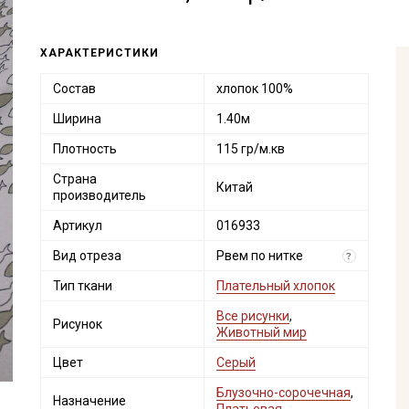
ХАРАКТЕРИСТИКИ
Состав
хлопок 100%
Ширина
1.40м
Плотность
115 гр/м.кв
Страна
Китай
производитель
Артикул
016933
Вид отреза
Рвем по нитке
?
Тип ткани
Плательный хлопок
Все рисунки
,
Рисунок
Животный мир
Цвет
Серый
Блузочно-сорочечная
,
Назначение