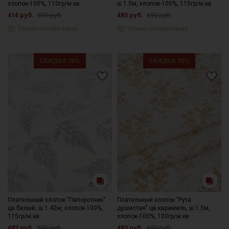
хлопок-100%, 110гр/м.кв
ш.1.5м, хлопок-100%, 115гр/м.кв
414 руб.
690 руб.
483 руб.
690 руб.
Только онлайн-заказ
Только онлайн-заказ
СКИДКА 30%
СКИДКА 30%
Плательный хлопок "Папоротник"
Плательный хлопок "Рута
цв.белый, ш.1.42м, хлопок-100%,
душистая" цв.карамель, ш.1.5м,
115гр/м.кв
хлопок-100%, 100гр/м.кв
483 руб.
690 руб.
483 руб.
690 руб.