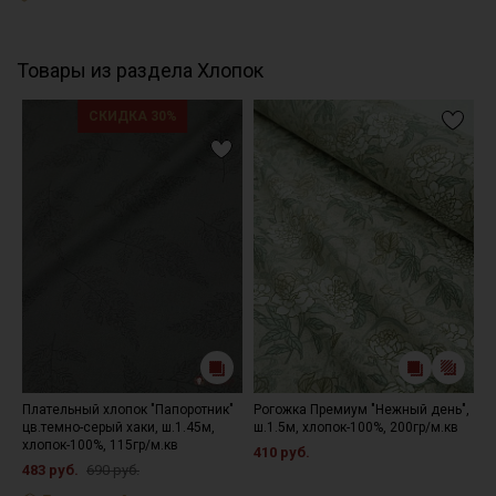
Товары из раздела Хлопок
СКИДКА 30%
Плательный хлопок "Папоротник"
Рогожка Премиум "Нежный день",
К
цв.темно-серый хаки, ш.1.45м,
ш.1.5м, хлопок-100%, 200гр/м.кв
п
хлопок-100%, 115гр/м.кв
410 руб.
1
483 руб.
690 руб.