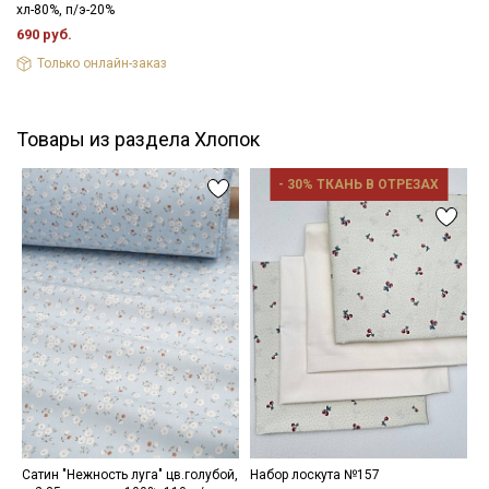
хл-80%, п/э-20%
690 руб.
Только онлайн-заказ
Товары из раздела Хлопок
- 30% ТКАНЬ В ОТРЕЗАХ
Сатин "Нежность луга" цв.голубой,
Набор лоскута №157
Б