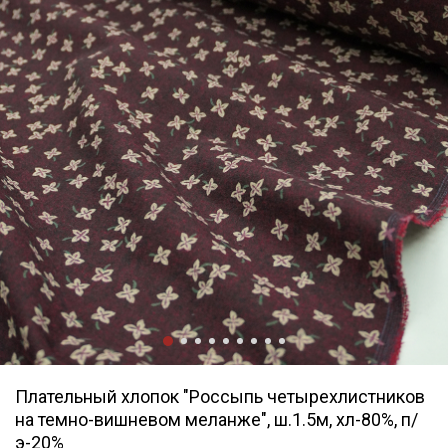
Плательный хлопок "Россыпь четырехлистников
на темно-вишневом меланже", ш.1.5м, хл-80%, п/
э-20%