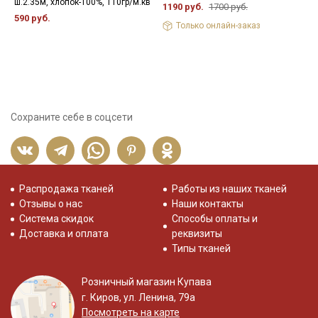
ш.2.35м, хлопок-100%, 110гр/м.кв
ш
1190 руб.
1700 руб.
590 руб.
4
Только онлайн-заказ
Сохраните себе в соцсети
Распродажа тканей
Работы из наших тканей
Отзывы о нас
Наши контакты
Система скидок
Способы оплаты и
Доставка и оплата
реквизиты
Типы тканей
Розничный магазин Купава
г. Киров, ул. Ленина, 79а
Посмотреть на карте