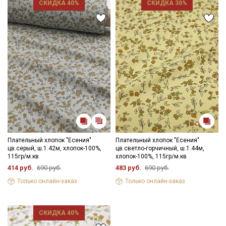
СКИДКА 40%
СКИДКА 30%
Секретная рассылка от Купава
Мы публикуем здесь дополнительные
промокоды и скидки до 30% на узкие
категории тканей
Электронная почта
Плательный хлопок "Есения"
Плательный хлопок "Есения"
цв.серый, ш.1.42м, хлопок-100%,
цв.светло-горчичный, ш.1.44м,
115гр/м.кв
хлопок-100%, 115гр/м.кв
414 руб.
690 руб.
483 руб.
690 руб.
Только онлайн-заказ
Только онлайн-заказ
Подписаться
Ознакомлен(а) с
Политикой обработки персональных
СКИДКА 40%
данных
и даю
Согласие на обработку персональных