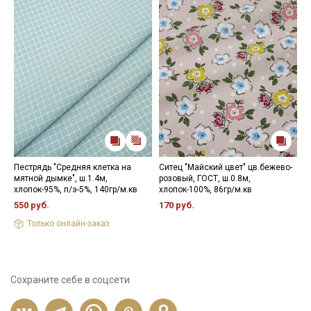
Пестрядь "Средняя клетка на
Ситец "Майский цвет" цв.бежево-
М
мятной дымке", ш.1.4м,
розовый, ГОСТ, ш.0.8м,
г
хлопок-95%, п/э-5%, 140гр/м.кв
хлопок-100%, 86гр/м.кв
к
х
550 руб.
170 руб.
7
Только онлайн-заказ
Сохраните себе в соцсети