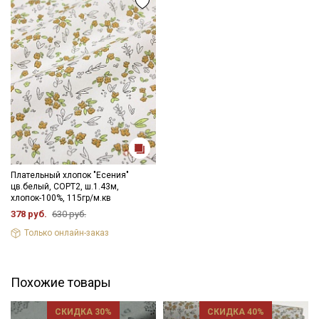
данных
Даю
Согласие на получение рекламных и
информационных рассылок
Плательный хлопок "Есения"
цв.белый, СОРТ2, ш.1.43м,
хлопок-100%, 115гр/м.кв
378 руб.
630 руб.
Только онлайн-заказ
Похожие товары
СКИДКА 30%
СКИДКА 40%