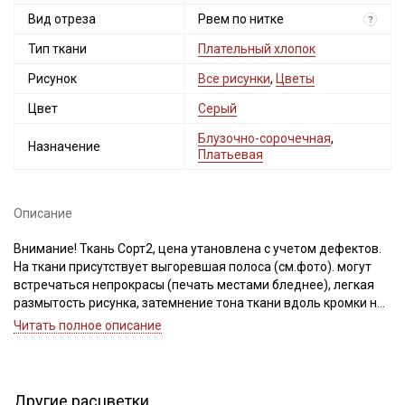
Вид отреза
Рвем по нитке
?
Тип ткани
Плательный хлопок
Рисунок
Все рисунки
,
Цветы
Цвет
Серый
Блузочно-сорочечная
,
Назначение
Платьевая
Описание
Внимание! Ткань Сорт2, цена утановлена с учетом дефектов.
На ткани присутствует выгоревшая полоса (см.фото). могут
встречаться непрокрасы (печать местами бледнее), легкая
размытость рисунка, затемнение тона ткани вдоль кромки на
расстоянии до 5 см от края, на светлых тканях изредка могут
Читать полное описание
встречаться вплетения темной нити. После стирки ткань
становится менее яркой, приобретая легкий эффект
винтажности (цвет становится слегка припыленным). Для
данного вида ткани это браком и дефектом не считается.
Другие расцветки