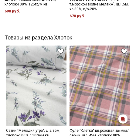
хлопок-100%, 125гр/м.кв
т.морской волне меланж", ш.1.5м,
хл-80%, п/э-20%
690 руб.
670 руб.
Товары из раздела Хлопок
Сатин "Мелодия утра", ш.2.35м,
Фуле "Клетка" цв.розовая дымка/
С
хлопок-100%, 110гр/м.кв
серый, ш.1.45м, хлопок-100%,
х