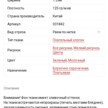
Ширина
1.53м
Плотность
125 гр/м.кв
Страна производитель
Китай
Артикул
031842
Вид отреза
Рвем по нитке
?
Тип ткани
Плательный хлопок
Все рисунки
,
Мелкий рисунок
,
Рисунок
Цветы
Цвет
Зеленый
,
Молочный
Блузочно-сорочечная
,
Назначение
Платьевая
Описание
Внимание! Фон ткани имеет сливочный оттенок.
На ткани встречаются непрокрасы (печать местами бледнее),
легкая размытость рисунка, затемнение тона ткани вдоль