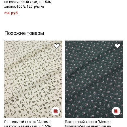
цв.коричневый хаки, ш.1.53м,
подвешенном состоянии.
хлопок-100%, 125гр/м.кв
Цветопередача может отличаться от оригинального цвета
690 руб.
ткани в зависимости от настроек вашего монитора и в
зависимости от партии тон ткани может отличаться.
Похожие товары
Плательный хлопок "Алгома"
Плательный хлопок "Мелкие
цв.коричневый хаки, ш.1.53м,
бордово-белые цветочки на