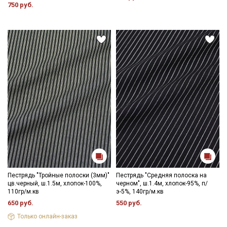
750 руб.
Обратите внимание: цветопередача на экране может
отличаться от реального цвета ткани в зависимости от
настроек вашего монитора и номера партии. Для точного
соответствия цвета рекомендуем заказать образец ткани или
связаться с менеджером для уточнения наличия образцов и
цвета перед оформлением заказа.
Пестрядь "Тройные полоски (3мм)"
Пестрядь "Средняя полоска на
цв.черный, ш.1.5м, хлопок-100%,
черном", ш.1.4м, хлопок-95%, п/
110гр/м.кв
э-5%, 140гр/м.кв
650 руб.
550 руб.
Только онлайн-заказ