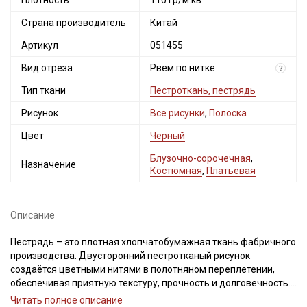
Плотность
110 гр/м.кв
Страна производитель
Китай
Артикул
051455
Вид отреза
Рвем по нитке
?
Тип ткани
Пестроткань, пестрядь
Рисунок
Все рисунки
,
Полоска
Цвет
Черный
Блузочно-сорочечная
,
Назначение
Костюмная
,
Платьевая
Описание
Пестрядь – это плотная хлопчатобумажная ткань фабричного
производства. Двусторонний пестротканый рисунок
создаётся цветными нитями в полотняном переплетении,
обеспечивая приятную текстуру, прочность и долговечность.
Секретная рассылка от Купава
Идеально подходит для пошива традиционной одежды:
Читать полное описание