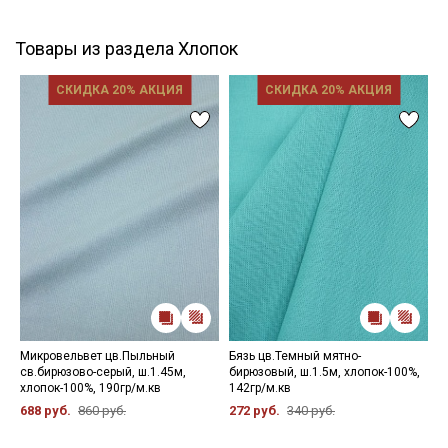
Товары из раздела Хлопок
СКИДКА 20% АКЦИЯ
СКИДКА 20% АКЦИЯ
Микровельвет цв.Пыльный
Бязь цв.Темный мятно-
Б
св.бирюзово-серый, ш.1.45м,
бирюзовый, ш.1.5м, хлопок-100%,
ж
хлопок-100%, 190гр/м.кв
142гр/м.кв
1
688 руб.
860 руб.
272 руб.
340 руб.
2