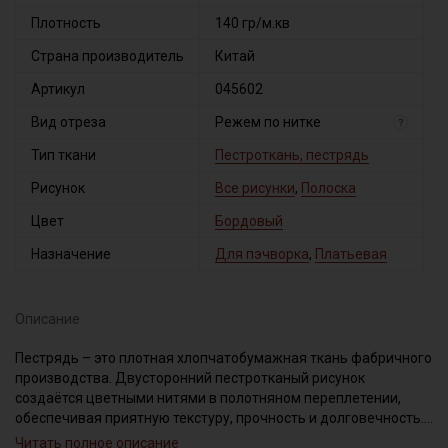
Плотность
140 гр/м.кв
Страна производитель
Китай
Артикул
045602
Вид отреза
Режем по нитке
?
Тип ткани
Пестроткань, пестрядь
Рисунок
Все рисунки
,
Полоска
Цвет
Бордовый
Назначение
Для пэчворка
,
Платьевая
Описание
Пестрядь – это плотная хлопчатобумажная ткань фабричного
производства. Двусторонний пестротканый рисунок
создаётся цветными нитями в полотняном переплетении,
обеспечивая приятную текстуру, прочность и долговечность.
Идеально подходит для пошива традиционной одежды:
Читать полное описание