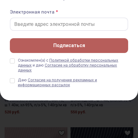
Электронная почта
Подписаться
Ознакомлен(а) с
Политикой обработки персональных
данных
и даю
Согласие на обработку персональных
данных
Даю
Согласие на получение рекламных и
информационных рассылок
Пестрядь "Средняя полоска на
Пестрядь "Средняя полоска на
св.золотисто-оливковом", СОРТ2,
шоколадном", ш.1.4м, хлопок-95%,
ш.1.40м, хл-95%, п/э-5%, 140гр/м.кв
п/э-5%, 140гр/м.кв
520 руб.
550 руб.