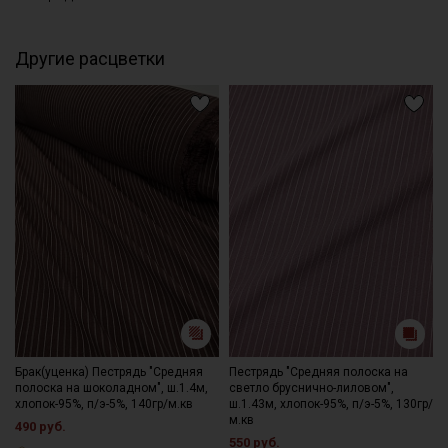
Обратите внимание: цветопередача на экране может
отличаться от реального цвета ткани в зависимости от
Другие расцветки
настроек вашего монитора и номера партии. Для точного
соответствия цвета рекомендуем заказать образец ткани или
связаться с менеджером для уточнения наличия образцов и
цвета перед оформлением заказа.
Брак(уценка) Пестрядь "Средняя
Пестрядь "Средняя полоска на
полоска на шоколадном", ш.1.4м,
светло бруснично-лиловом",
хлопок-95%, п/э-5%, 140гр/м.кв
ш.1.43м, хлопок-95%, п/э-5%, 130гр/
м.кв
490 руб.
550 руб.