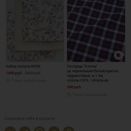
Набор лоскута №286
Пестрядь "Клетка"
В
цв.чернильный/белый/красно-
"
1400 руб.
2000 руб.
терракотовый, ш.1.5м,
х
хлопок-100%, 140гр/м.кв
Только онлайн-заказ
5
390 руб.
Только онлайн-заказ
Сохраните себе в соцсети