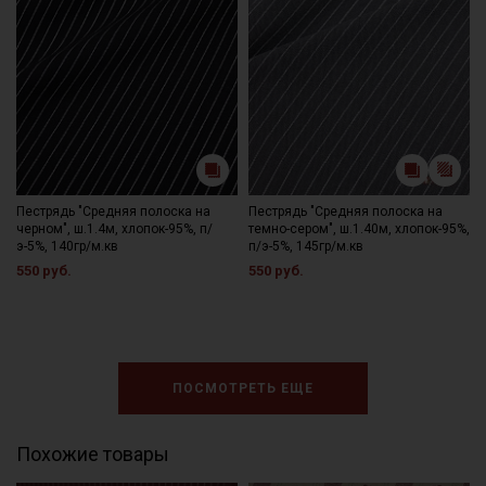
Пестрядь "Средняя полоска на
Пестрядь "Средняя полоска на
черном", ш.1.4м, хлопок-95%, п/
темно-сером", ш.1.40м, хлопок-95%,
э-5%, 140гр/м.кв
п/э-5%, 145гр/м.кв
550 руб.
550 руб.
ПОСМОТРЕТЬ ЕЩЕ
Похожие товары