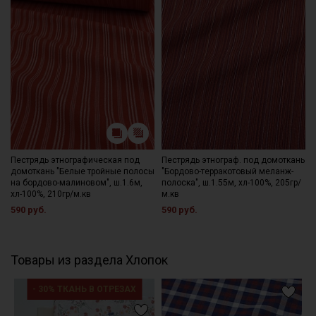
Пестрядь этнографическая под
Пестрядь этнограф. под домоткань
домоткань "Белые тройные полосы
"Бордово-терракотовый меланж-
на бордово-малиновом", ш.1.6м,
полоска", ш.1.55м, хл-100%, 205гр/
хл-100%, 210гр/м.кв
м.кв
590 руб.
590 руб.
Товары из раздела Хлопок
- 30% ТКАНЬ В ОТРЕЗАХ