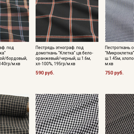
аф. под
Пестрядь этнограф. под
Пестроткань 
ка"
домоткань "Клетка" цв.бело-
"Микроклетка"
бой/бордовый,
оранжевый/черный, ш.1.6м,
ш.1.45м, хлопо
 140гр/м.кв
хл-100%, 195гр/м.кв
м.кв
590 руб.
750 руб.