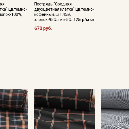
няя
Пестрядь "Средняя
тка" цв.темно-
двухцветная клетка" цв.темно-
хлопок-100%,
кофейный, ш.1.45м,
хлопок-95%, п/э-5%, 125гр/м.кв
Подписаться
670 руб.
Ознакомлен(а) с
Политикой обработки персональных
данных
и даю
Согласие на обработку персональных
данных
Даю
Согласие на получение рекламных и
информационных рассылок