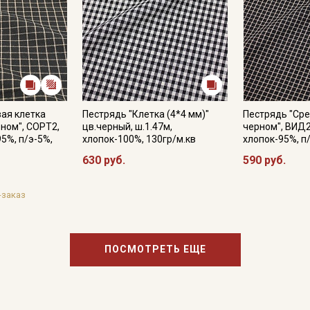
ая клетка
Пестрядь "Клетка (4*4 мм)"
Пестрядь "Сре
рном", СОРТ2,
цв.черный, ш.1.47м,
черном", ВИД2,
95%, п/э-5%,
хлопок-100%, 130гр/м.кв
хлопок-95%, п
630 руб.
590 руб.
-заказ
ПОСМОТРЕТЬ ЕЩЕ