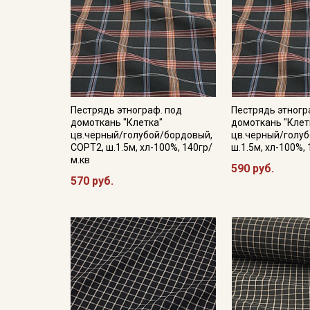
Пестрядь этнограф. под
Пестрядь этногр
домоткань "Клетка"
домоткань "Клет
цв.черный/голубой/бордовый,
цв.черный/голу
СОРТ2, ш.1.5м, хл-100%, 140гр/
ш.1.5м, хл-100%,
м.кв
590 руб.
570 руб.