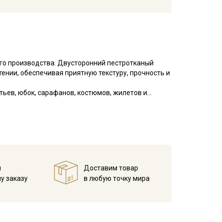
го производства. Двусторонний пестротканый
ении, обеспечивая приятную текстуру, прочность и
ьев, юбок, сарафанов, костюмов, жилетов и
атертей, прихваток.
туре не выше 40°C, чтобы избежать усадки
жим на низких оборотах;
й
Доставим товар
рессивных химических компонентов;
у заказу
в любую точку мира
шо проветриваемом помещении, без пересушивания;
х и поперечных нитей, узелки и вкрапления нитей
и это браком и дефектом не считается. Не