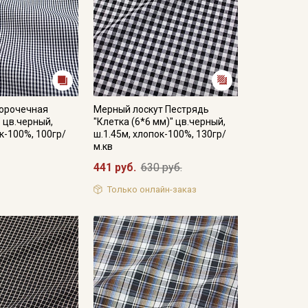
сорочечная
Мерный лоскут Пестрядь
 цв.черный,
"Клетка (6*6 мм)" цв.черный,
к-100%, 100гр/
ш.1.45м, хлопок-100%, 130гр/
м.кв
441 руб.
630 руб.
Только онлайн-заказ