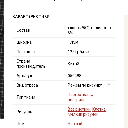
ХАРАКТЕРИСТИКИ
хлопок 95%; полиэстер
Состав
5%
Ширина
1.45м
Плотность
125 гр/м.кв
Страна
Китай
производитель
Артикул
050488
Вид отреза
Режем по рисунку
?
Пестроткань,
Тип ткани
пестрядь
Все рисунки
,
Клетка
,
Рисунок
Мелкий рисунок
Цвет
Черный