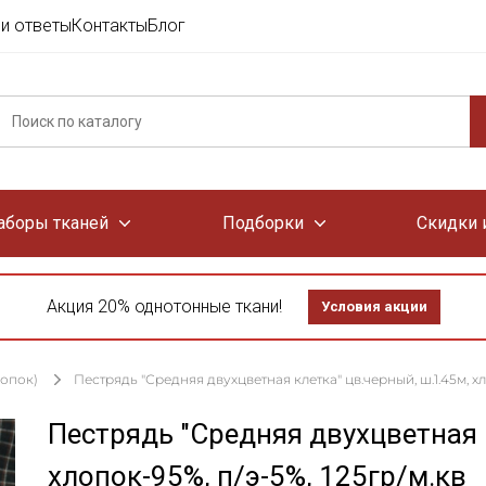
и ответы
Контакты
Блог
аборы тканей
Подборки
Скидки 
Акция 20% однотонные ткани!
Условия акции
лопок)
Пестрядь "Средняя двухцветная клетка" цв.черный, ш.1.45м, хл
Пестрядь "Средняя двухцветная 
хлопок-95%, п/э-5%, 125гр/м.кв