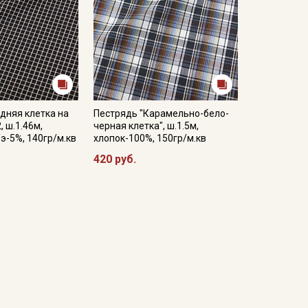
дняя клетка на
Пестрядь "Карамельно-бело-
 ш.1.46м,
черная клетка", ш.1.5м,
/э-5%, 140гр/м.кв
хлопок-100%, 150гр/м.кв
420 руб.