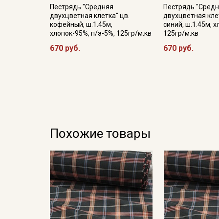
Пестрядь "Средняя
Пестрядь "Сред
двухцветная клетка" цв.
двухцветная кле
кофейный, ш.1.45м,
синий, ш.1.45м, 
хлопок-95%, п/э-5%, 125гр/м.кв
125гр/м.кв
670 руб.
670 руб.
Похожие товары