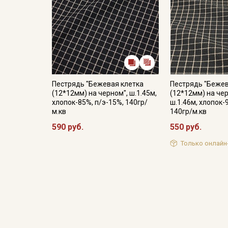
Пестрядь "Бежевая клетка
Пестрядь "Бежев
(12*12мм) на черном", ш.1.45м,
(12*12мм) на че
хлопок-85%, п/э-15%, 140гр/
ш.1.46м, хлопок-
м.кв
140гр/м.кв
590 руб.
550 руб.
Только онлайн