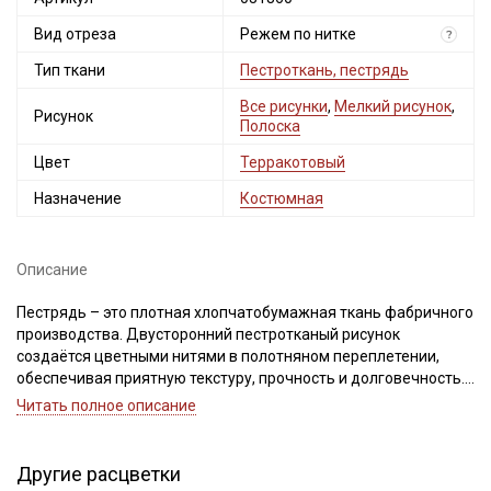
Вид отреза
Режем по нитке
?
Тип ткани
Пестроткань, пестрядь
Все рисунки
,
Мелкий рисунок
,
Рисунок
Полоска
Цвет
Терракотовый
Назначение
Костюмная
Описание
Пестрядь – это плотная хлопчатобумажная ткань фабричного
производства. Двусторонний пестротканый рисунок
создаётся цветными нитями в полотняном переплетении,
обеспечивая приятную текстуру, прочность и долговечность.
Идеально подходит для пошива традиционной одежды:
Читать полное описание
платьев, юбок, сарафанов, костюмов, жилетов и интерьерного
текстиля: покрывал, декоративных подушек, скатертей,
прихваток.
Другие расцветки