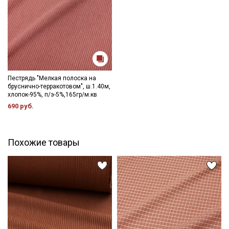
Пестрядь "Мелкая полоска на
бруснично-терракотовом", ш.1.40м,
хлопок-95%, п/э-5%,165гр/м.кв
690 руб.
Похожие товары