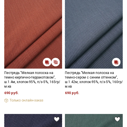
соответствия цвета рекомендуем заказать образец ткани или
связаться с менеджером для уточнения наличия образцов и
цвета перед оформлением заказа.
Пестрядь "Мелкая полоска на
Пестрядь "Мелкая полоска на
темно кирпично-терракотовом",
темно-сером с синим оттенком",
ш.1.4м, хлопок-95%, п/э-5%, 165гр/
ш.1.42м, хлопок-95%, п/э-5%, 160гр/
м.кв
м.кв
690 руб.
690 руб.
Только онлайн-заказ