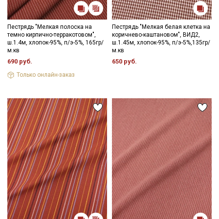
Пестрядь "Мелкая полоска на
Пестрядь "Мелкая белая клетка на
темно кирпично-терракотовом",
коричнево-каштановом", ВИД2,
ш.1.4м, хлопок-95%, п/э-5%, 165гр/
ш.1.45м, хлопок-95%, п/э-5%,135гр/
м.кв
м.кв
690 руб.
650 руб.
Только онлайн-заказ