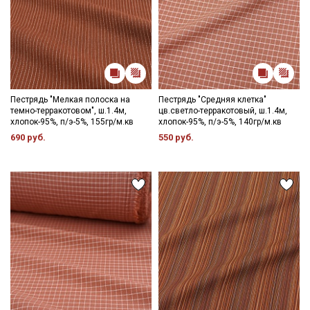
Пестрядь "Мелкая полоска на
Пестрядь "Средняя клетка"
темно-терракотовом", ш.1.4м,
цв.светло-терракотовый, ш.1.4м,
хлопок-95%, п/э-5%, 155гр/м.кв
хлопок-95%, п/э-5%, 140гр/м.кв
690 руб.
550 руб.