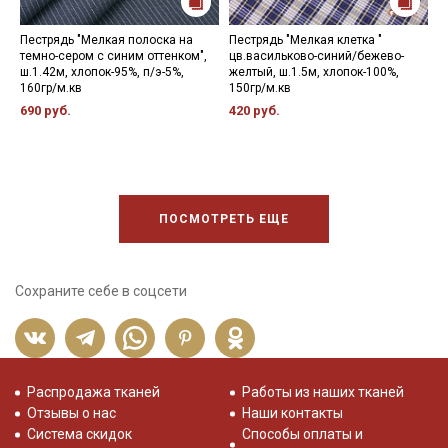
Пестрядь "Мелкая полоска на
Пестрядь "Мелкая клетка "
П
темно-сером с синим оттенком",
цв.васильково-синий/бежево-
р
ш.1.42м, хлопок-95%, п/э-5%,
желтый, ш.1.5м, хлопок-100%,
х
160гр/м.кв
150гр/м.кв
5
690 руб.
420 руб.
ПОСМОТРЕТЬ ЕЩЕ
Сохраните себе в соцсети
Распродажа тканей
Работы из наших тканей
Отзывы о нас
Наши контакты
Система скидок
Способы оплаты и