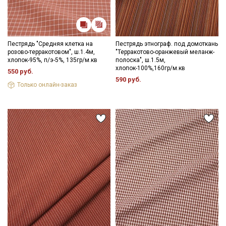
Пестрядь "Средняя клетка на
Пестрядь этнограф. под домоткань
розово-терракотовом", ш.1.4м,
"Терракотово-оранжевый меланж-
хлопок-95%, п/э-5%, 135гр/м.кв
полоска", ш.1.5м,
хлопок-100%,160гр/м.кв
550 руб.
590 руб.
Только онлайн-заказ