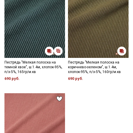
Секретная рассылка от Купава
Мы публикуем здесь дополнительные
промокоды и скидки до 30% на узкие
категории тканей
Электронная почта
Пестрядь "Мелкая полоска на
Пестрядь "Мелкая полоска на
темной хвое", ш.1.4м, хлопок-95%,
коричнево-зеленом", ш.1.4м,
п/э-5%, 165гр/м.кв
хлопок-95%, п/э-5%, 160гр/м.кв
690 руб.
690 руб.
Подписаться
Ознакомлен(а) с
Политикой обработки персональных
данных
и даю
Согласие на обработку персональных
данных
Даю
Согласие на получение рекламных и
информационных рассылок