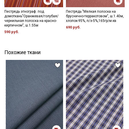
Пестрядь этнограф. под
Пестрядь "Мелкая полоска на
домоткань"Оранжевая/голубая/
бруснично-терракотовом", ш.1.40м,
чернильная полоска на красно-
хлопок-95%, п/э-5%,165гр/м.кв
кирпичном", ш.1.55м
690 руб.
590 руб.
Похожие ткани