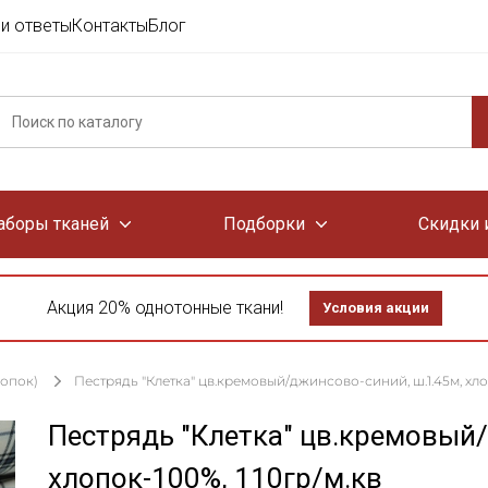
и ответы
Контакты
Блог
аборы тканей
Подборки
Скидки 
Акция 20% однотонные ткани!
Условия акции
лопок)
Пестрядь "Клетка" цв.кремовый/джинсово-синий, ш.1.45м, хлоп
Пестрядь "Клетка" цв.кремовый/
хлопок-100%, 110гр/м.кв