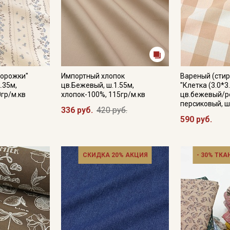
дорожки"
Импортный хлопок
Вареный (стир
.35м,
цв.Бежевый, ш.1.55м,
"Клетка (3.0*3
0гр/м.кв
хлопок-100%, 115гр/м.кв
цв.бежевый/р
персиковый, ш
336 руб.
420 руб.
590 руб.
СКИДКА 20% АКЦИЯ
- 30% ТКА