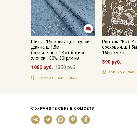
Шитье "Роскошь" цв.голубой
Рогожка "Кафе" 
джинс, ш.1.5м
ореховый, ш.1.5м
(вышит.часть1.4м), батист,
165гр/м.кв
хлопок-100%, 80гр/м.кв
390 руб.
1080 руб.
1350 руб.
Только онлайн
Только онлайн-заказ
СОХРАНИТЕ СЕБЕ В СОЦСЕТИ