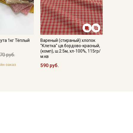
ута 1кг Тёплый
Вареный (стираный) хлопок
"Клетка" цв.бордово-красный,
(комп), ш.2.5м, хл-100%, 115гр/
70 руб.
м.кв
йн-заказ
590 руб.