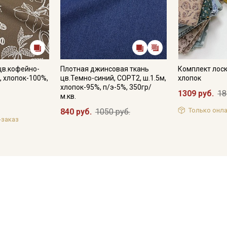
цв.кофейно-
Плотная джинсовая ткань
Комплект лоск
, хлопок-100%,
цв.Темно-синий, СОРТ2, ш.1.5м,
хлопок
хлопок-95%, п/э-5%, 350гр/
1309 руб.
18
м.кв.
Только онла
840 руб.
1050 руб.
-заказ