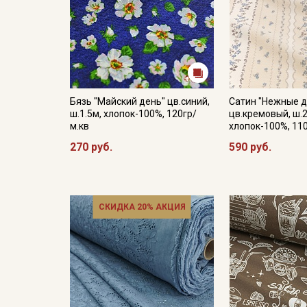
Бязь "Майский день" цв.синий,
Сатин "Нежные 
ш.1.5м, хлопок-100%, 120гр/
цв.кремовый, ш.2
м.кв
хлопок-100%, 11
270 руб.
590 руб.
СКИДКА 20% АКЦИЯ