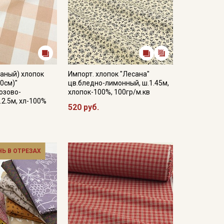
аный) хлопок
Импорт. хлопок "Лесана"
.0см)"
цв.бледно-лимонный, ш.1.45м,
озово-
хлопок-100%, 100гр/м.кв
.2.5м, хл-100%
520 руб.
НЬ В ОТРЕЗАХ