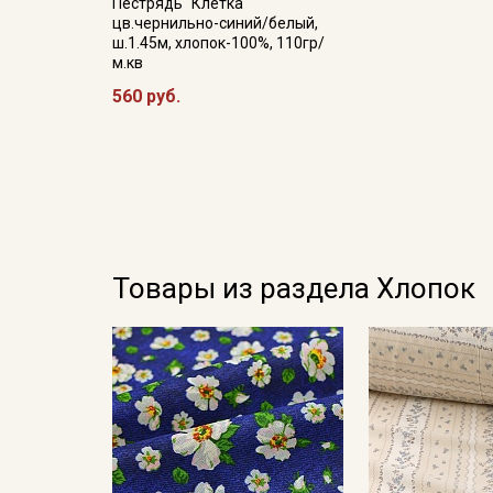
Пестрядь "Клетка"
цв.чернильно-синий/белый,
ш.1.45м, хлопок-100%, 110гр/
м.кв
560 руб.
Товары из раздела Хлопок