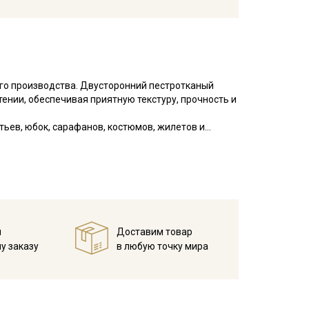
го производства. Двусторонний пестротканый
ении, обеспечивая приятную текстуру, прочность и
ьев, юбок, сарафанов, костюмов, жилетов и
атертей, прихваток.
туре не выше 40°C, чтобы избежать усадки
жим на низких оборотах;
й
Доставим товар
рессивных химических компонентов;
у заказу
в любую точку мира
шо проветриваемом помещении, без пересушивания;
х и поперечных нитей, узелки и вкрапления нитей
и это браком и дефектом не считается. Не