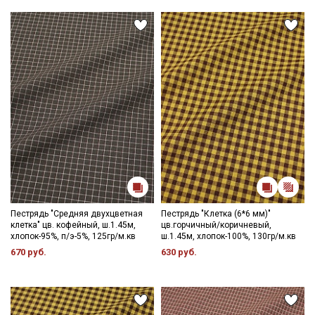
Пестрядь "Средняя двухцветная
Пестрядь "Клетка (6*6 мм)"
клетка" цв. кофейный, ш.1.45м,
цв.горчичный/коричневый,
хлопок-95%, п/э-5%, 125гр/м.кв
ш.1.45м, хлопок-100%, 130гр/м.кв
670 руб.
630 руб.