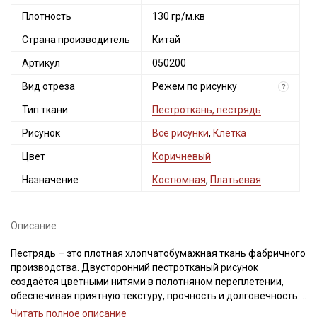
Плотность
130 гр/м.кв
Страна производитель
Китай
Артикул
050200
Вид отреза
Режем по рисунку
?
Тип ткани
Пестроткань, пестрядь
Рисунок
Все рисунки
,
Клетка
Цвет
Коричневый
Назначение
Костюмная
,
Платьевая
Описание
Пестрядь – это плотная хлопчатобумажная ткань фабричного
производства. Двусторонний пестротканый рисунок
создаётся цветными нитями в полотняном переплетении,
обеспечивая приятную текстуру, прочность и долговечность.
Идеально подходит для пошива традиционной одежды:
Читать полное описание