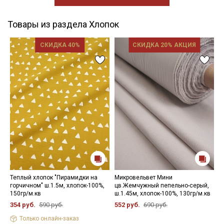
Товары из раздела Хлопок
СКИДКА 40%
СКИДКА 20% АКЦИЯ
Теплый хлопок "Пирамидки на
Микровельвет Мини
Н
горчичном" ш.1.5м, хлопок-100%,
цв.Жемчужный пепельно-серый,
1
150гр/м.кв
ш.1.45м, хлопок-100%, 130гр/м.кв
354 руб.
590 руб.
552 руб.
690 руб.
Только онлайн-заказ