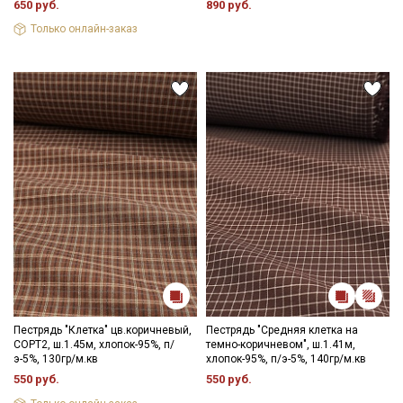
Мы публикуем здесь дополнительные
650 руб.
890 руб.
промокоды и скидки до 30% на узкие
Только онлайн-заказ
категории тканей
Электронная почта
Подписаться
Ознакомлен(а) с
Политикой обработки персональных
данных
и даю
Согласие на обработку персональных
данных
Даю
Согласие на получение рекламных и
информационных рассылок
Пестрядь "Клетка" цв.коричневый,
Пестрядь "Средняя клетка на
СОРТ2, ш.1.45м, хлопок-95%, п/
темно-коричневом", ш.1.41м,
э-5%, 130гр/м.кв
хлопок-95%, п/э-5%, 140гр/м.кв
550 руб.
550 руб.