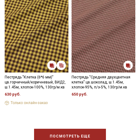
Пестрядь "Клетка (6*6 мм)"
Пестрядь "Средняя двухцветная
цв.горчичный/коричневый, ВИД2,
клетка" цв.шоколад, ш.1.45м,
ш.1.45м, хлопок-100%, 130гр/м.кв
хлопок-95%, п/э-5%, 130гр/м.кв
630 руб.
650 руб.
Только онлайн-заказ
ПОСМОТРЕТЬ ЕЩЕ