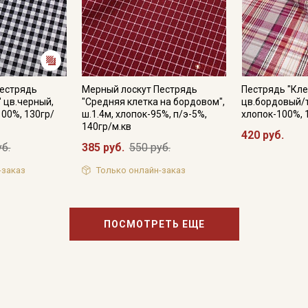
Пестрядь
Мерный лоскут Пестрядь
Пестрядь "Кле
" цв.черный,
"Средняя клетка на бордовом",
цв.бордовый/т
100%, 130гр/
ш.1.4м, хлопок-95%, п/э-5%,
хлопок-100%, 
140гр/м.кв
420 руб.
уб.
385 руб.
550 руб.
-заказ
Только онлайн-заказ
ПОСМОТРЕТЬ ЕЩЕ