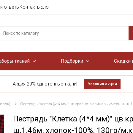
и ответы
Контакты
Блог
аборы тканей
Подборки
Скидки 
Акция 20% однотонные ткани!
Условия акции
лопок)
Пестрядь "Клетка (4*4 мм)" цв.красно-малиновый/черный, ш.1.
Пестрядь "Клетка (4*4 мм)" цв.
ш.1.46м, хлопок-100%, 130гр/м.к