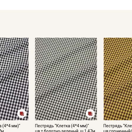
Обратите внимание: цветопередача на экране может отлича
настроек вашего монитора и номера партии. Для точного с
ткани или связаться с менеджером для уточнения наличия 
 (4*4 мм)"
Пестрядь "Клетка (4*4 мм)"
Пестрядь "Кле
7м,
цв.т.болотно-зеленый, ш.1.47м,
цв.горчичный