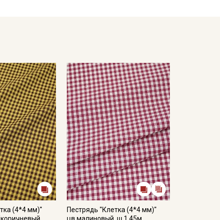
ться от реального цвета ткани в зависимости от
оответствия цвета рекомендуем заказать образец
образцов и цвета перед оформлением заказа.
тка (4*4 мм)"
Пестрядь "Клетка (4*4 мм)"
/коричневый,
цв.малиновый, ш.1.45м,