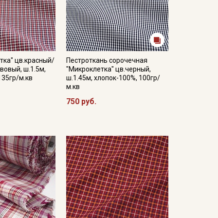
тка" цв.красный/
Пестроткань сорочечная
овый, ш.1.5м,
"Микроклетка" цв.черный,
135гр/м.кв
ш.1.45м, хлопок-100%, 100гр/
м.кв
750 руб.