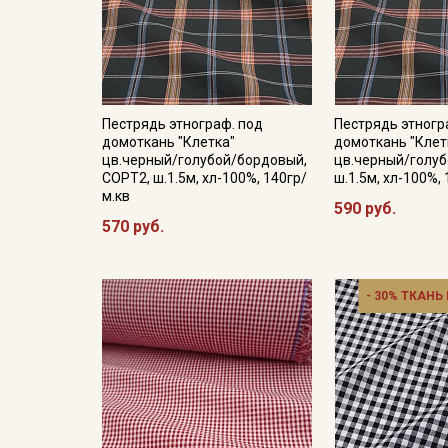
Пестрядь этнограф. под
Пестрядь этногр
домоткань "Клетка"
домоткань "Клет
цв.черный/голубой/бордовый,
цв.черный/голу
СОРТ2, ш.1.5м, хл-100%, 140гр/
ш.1.5м, хл-100%,
м.кв
590 руб.
570 руб.
- 30% ТКАНЬ