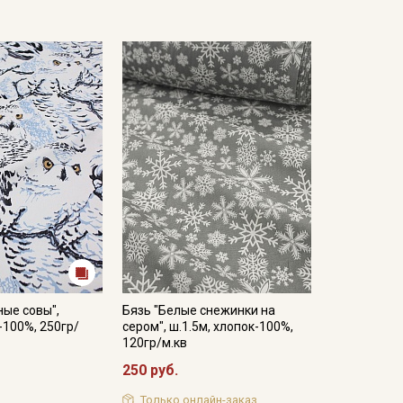
ые совы",
Бязь "Белые снежинки на
-100%, 250гр/
сером", ш.1.5м, хлопок-100%,
120гр/м.кв
250 руб.
Только онлайн-заказ