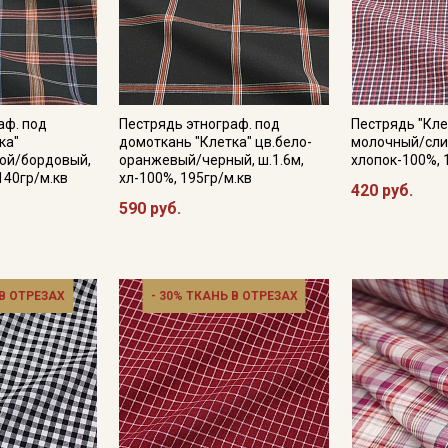
Подписаться
аф. под
Пестрядь этнограф. под
Пестрядь "Кле
Ознакомлен(а) с
Политикой обработки персональных
ка"
домоткань "Клетка" цв.бело-
молочный/слив
данных
и даю
Согласие на обработку персональных
бой/бордовый,
оранжевый/черный, ш.1.6м,
хлопок-100%, 
данных
 140гр/м.кв
хл-100%, 195гр/м.кв
420 руб.
Даю
Согласие на получение рекламных и
590 руб.
информационных рассылок
 В ОТРЕЗАХ
- 30% ТКАНЬ В ОТРЕЗАХ