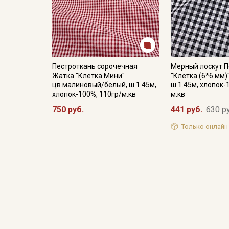
Пестроткань сорочечная
Мерный лоскут 
Жатка "Клетка Мини"
"Клетка (6*6 мм)
цв.малиновый/белый, ш.1.45м,
ш.1.45м, хлопок-
хлопок-100%, 110гр/м.кв
м.кв
750 руб.
441 руб.
630 р
Только онлайн