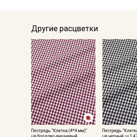
Другие расцветки
Пестрядь "Клетка (4*4 мм)"
Пестрядь "Клетка
цв.бордово-вишневый,
цв.черный, ш.1.4