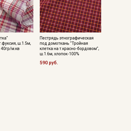
тка"
Пестрядь этнографическая
.фуксия, ш.1.5м,
под домоткань "Тройная
140гр/м.кв
клетка на т.красно-бордовом",
ш.1.6м, хлопок-100%
590 руб.