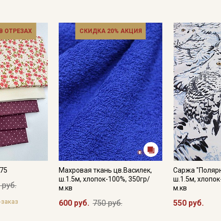
 В ОТРЕЗАХ
СКИДКА 20% АКЦИЯ
№75
Махровая ткань цв.Василек,
Саржа "Полярн
ш.1.5м, хлопок-100%, 350гр/
ш.1.5м, хлопок
 руб.
м.кв
м.кв
-заказ
600 руб.
750 руб.
550 руб.