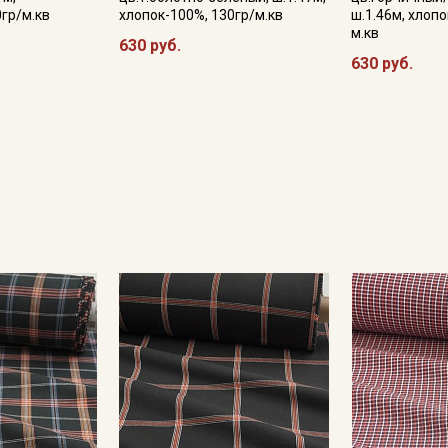
0гр/м.кв
хлопок-100%, 130гр/м.кв
ш.1.46м, хлопо
м.кв
630 руб.
630 руб.
Секретная рассылка от
Купава
Мы публикуем здесь дополнительные
промокоды и скидки до 30% на узкие
категории тканей
Электронная почта