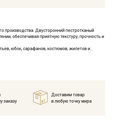
го производства. Двусторонний пестротканый
ении, обеспечивая приятную текстуру, прочность и
ьев, юбок, сарафанов, костюмов, жилетов и
атертей, прихваток.
туре не выше 40°C, чтобы избежать усадки
жим на низких оборотах;
й
Доставим товар
рессивных химических компонентов;
у заказу
в любую точку мира
шо проветриваемом помещении, без пересушивания;
х и поперечных нитей, узелки и вкрапления нитей
и это браком и дефектом не считается. Не