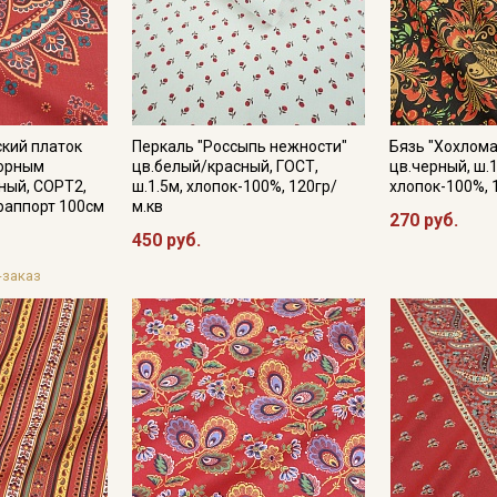
кий платок
Перкаль "Россыпь нежности"
Бязь "Хохлома
зорным
цв.белый/красный, ГОСТ,
цв.черный, ш.1
сный, СОРТ2,
ш.1.5м, хлопок-100%, 120гр/
хлопок-100%, 
 раппорт 100см
м.кв
270 руб.
450 руб.
-заказ