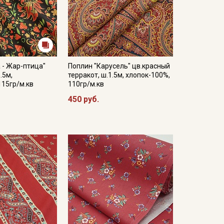
 - Жар-птица"
Поплин "Карусель" цв.красный
.5м,
терракот, ш.1.5м, хлопок-100%,
115гр/м.кв
110гр/м.кв
450 руб.