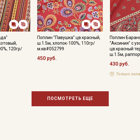
ада"
Поплин "Павушка" цв.красный,
Поплин Баран
котовый,
ш.1.5м, хлопок-100%, 110гр/
"Аксиния" с у
00%, 120гр/
м.кв#052799
цв.красный те
ш.1.5м, рапп
450 руб.
430 руб.
Только онла
ПОСМОТРЕТЬ ЕЩЕ