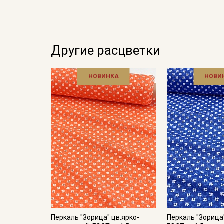
Другие расцветки
НОВИНКА
НОВИ
Перкаль "Зорица" цв.ярко-
Перкаль "Зорица"