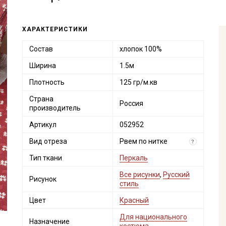
ХАРАКТЕРИСТИКИ
Состав
хлопок 100%
Ширина
1.5м
Плотность
125 гр/м.кв
Страна
Россия
производитель
Артикул
052952
Вид отреза
Рвем по нитке
?
Тип ткани
Перкаль
Все рисунки
,
Русский
Рисунок
стиль
Цвет
Красный
Для национального
Назначение