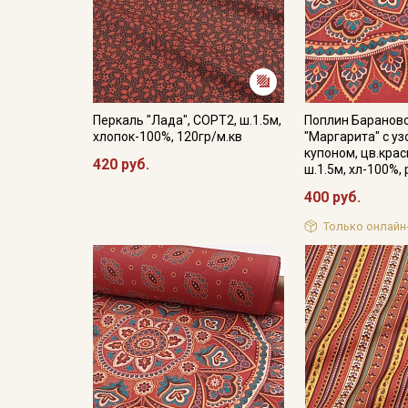
Перкаль "Лада", СОРТ2, ш.1.5м,
Поплин Барановс
хлопок-100%, 120гр/м.кв
"Маргарита" с у
купоном, цв.кра
420 руб.
ш.1.5м, хл-100%,
400 руб.
Только онлайн