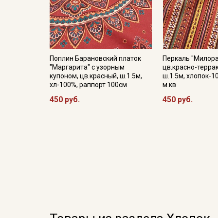
Поплин Барановский платок
Перкаль "Милор
"Маргарита" с узорным
цв.красно-терра
купоном, цв.красный, ш.1.5м,
ш.1.5м, хлопок-1
хл-100%, раппорт 100см
м.кв
450 руб.
450 руб.