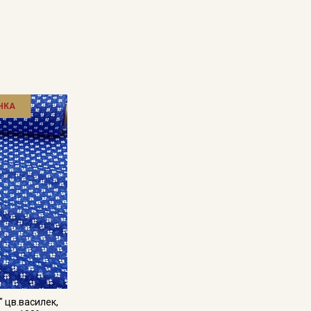
НКА
Секретная рассылка от
Купава
Мы публикуем здесь дополнительные
промокоды и скидки до 30% на узкие
категории тканей
Электронная почта
 цв.василек,