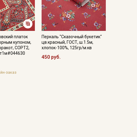
овский платок
Перкаль "Сказочный букетик"
зорным купоном,
цв.красный, ГОСТ, ш.1.5м,
рракот, СОРТ2,
хлопок-100%, 125гр/м.кв
орт1м#044630
450 руб.
йн-заказ