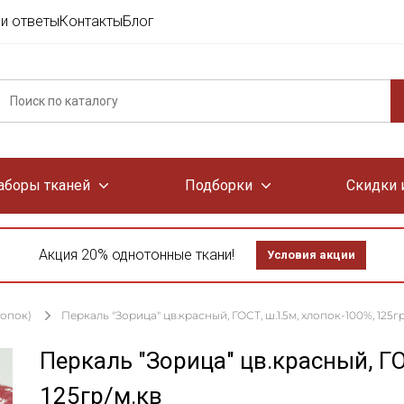
и ответы
Контакты
Блог
аборы тканей
Подборки
Скидки 
Акция 20% однотонные ткани!
Условия акции
лопок)
Перкаль "Зорица" цв.красный, ГОСТ, ш.1.5м, хлопок-100%, 125гр
Перкаль "Зорица" цв.красный, ГО
125гр/м.кв