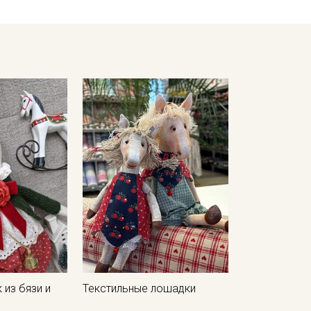
Качественные красители обеспечивают стойкость и насыще
Ткань неприхотлива, быстро сохнет и легко стирается (при
обеспечивая высокий уровень гигиены.
Ткань прекрасно подойдет для пошива домашнего текстиля
Перед пошивом постирайте отрез при температуре дальнейш
ткани в готовом изделии.Ткань натуральная дает усадку до 
Уход:
- стирка до 40C;
- использовать мягкие моющие средства без агрессивных х
- сушить в расправленном, подвешенном состоянии (не пер
Цветопередача может отличаться от оригинального цвета т
в зависимости от партии тон ткани может отличаться.
 из бязи и
Текстильные лошадки