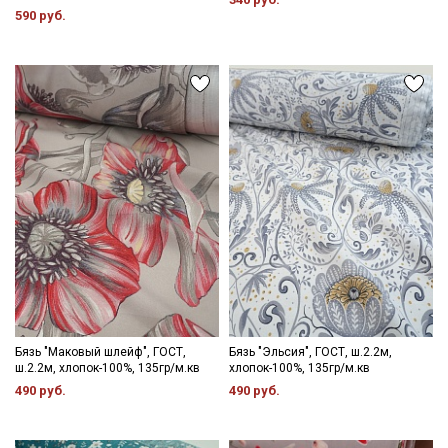
590 руб.
Ознакомлен(а) с
Политикой обработки персональных
данных
и даю
Согласие на обработку персональных
данных
Даю
Согласие на получение рекламных и
информационных рассылок
Бязь "Маковый шлейф", ГОСТ,
Бязь "Эльсия", ГОСТ, ш.2.2м,
ш.2.2м, хлопок-100%, 135гр/м.кв
хлопок-100%, 135гр/м.кв
490 руб.
490 руб.