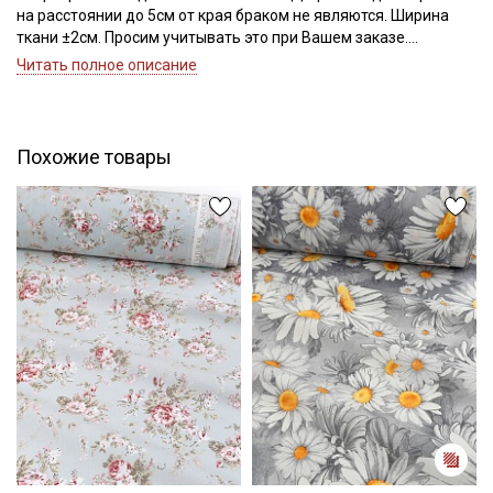
на расстоянии до 5см от края браком не являются. Ширина
ткани ±2см. Просим учитывать это при Вашем заказе.
Читать полное описание
Перкаль - экологичная, гипоаллергенная,
воздухопроницаемая, гигроскопичная ткань, не накапливает
статического электричества; перкаль ткут из нечесаного,
обработанного специальным способом хлопка, волокна
Похожие товары
смачивают клеевой смесью (шлихтой); низкая сминаемость,
хорошо держит форму; соткано крестообразным плетением
длинных, некрученых волокон; на ощупь имеет бархатистую,
мягкую поверхность; ткань тонкая и легкая, так как соткана из
тонких и средних номеров нитей; полотно очень прочное и
износостойкое; низкая просвечиваемость; усадка до 2%; не
выгорает, не линяет.
Применение ткани: постельное белье; нательное белье;
пижамы и ночные сорочки; летняя одежда для взрослых и
детей; шторы; кухонный текстиль, для рукоделия.
Перед раскроем ткань следует замочить в воде комнатной
температуры на 10-15 мин; без отжима повесить стекать;
влажную прогладить разогретым утюгом.