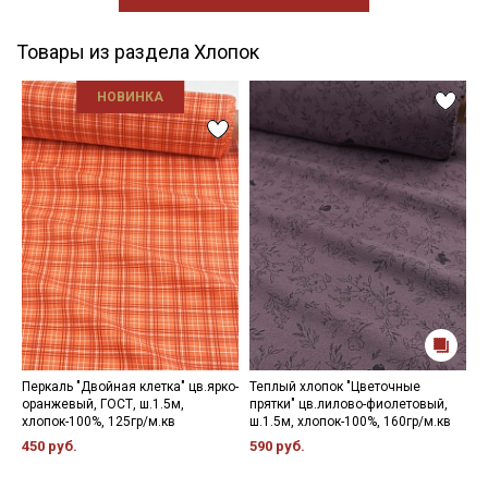
Товары из раздела Хлопок
НОВИНКА
Перкаль "Двойная клетка" цв.ярко-
Теплый хлопок "Цветочные
П
оранжевый, ГОСТ, ш.1.5м,
прятки" цв.лилово-фиолетовый,
н
хлопок-100%, 125гр/м.кв
ш.1.5м, хлопок-100%, 160гр/м.кв
э
450 руб.
590 руб.
5