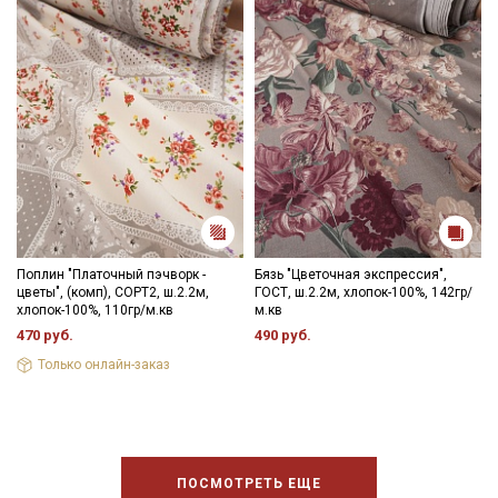
Поплин "Платочный пэчворк -
Бязь "Цветочная экспрессия",
цветы", (комп), СОРТ2, ш.2.2м,
ГОСТ, ш.2.2м, хлопок-100%, 142гр/
хлопок-100%, 110гр/м.кв
м.кв
470 руб.
490 руб.
Только онлайн-заказ
ПОСМОТРЕТЬ ЕЩЕ