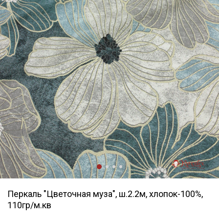
Перкаль "Цветочная муза", ш.2.2м, хлопок-100%,
110гр/м.кв