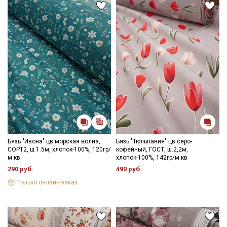
Бязь "Ивона" цв.морская волна,
Бязь "Тюльпания" цв.серо-
СОРТ2, ш.1.5м, хлопок-100%, 120гр/
кофейный, ГОСТ, ш.2,2м,
м.кв
хлопок-100%, 142гр/м.кв
290 руб.
490 руб.
Только онлайн-заказ