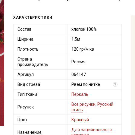
ХАРАКТЕРИСТИКИ
Состав
хлопок 100%
Ширина
1.5м
Плотность
120 гр/м.кв
Страна
Россия
производитель
Артикул
064147
Вид отреза
Рвем по нитке
?
Тип ткани
Перкаль
Все рисунки
,
Русский
Рисунок
стиль
Цвет
Красный
Для национального
Назначение