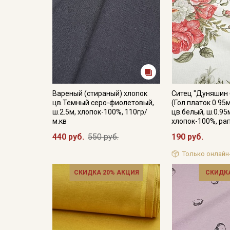
Вареный (стираный) хлопок
Ситец "Дуняшин 
цв.Темный серо-фиолетовый,
(Гол.платок 0.95
ш.2.5м, хлопок-100%, 110гр/
цв.белый, ш.0.95
м.кв
хлопок-100%, ра
440 руб.
550 руб.
190 руб.
Только онлайн
СКИДКА 20% АКЦИЯ
СКИДКА