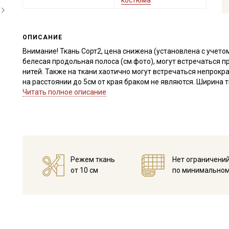
костюма
ОПИСАНИЕ
Внимание! Ткань Сорт2, цена снижена (установлена с учето
белесая продольная полоса (см.фото), могут встречаться
нитей. Также на ткани хаотично могут встречаться непрокр
на расстоянии до 5см от края браком не являются. Ширина т
Читать полное описание
Рисунок на ткани из коллекции «Ткани со смыслом: Наследи
рубежа XIX-XX веков, воссозданная «Шуйскими ситцами» и
Куваевской мануфактуры. Коллекция позволяет прикоснуться
(1889-1915 гг.).
Исторические принты воссозданы на натуральной хлопковой
соответствует запросам модной индустрии нашего века.
Режем ткань
Нет ограничени
Перкаль из 100% хлопка, является экологически чистым, 
от 10 см
по минимальном
людей с чувствительной кожей и детей. Отлично впитывает 
микроклимат для сна даже в жаркую погоду.
Благодаря особому плотному переплетению нитей и специал
разрывам и истиранию, выдерживая частые стирки. Плотное
которая со временем становится только мягче. Специальн
катышков, сохраняя безупречный вид.