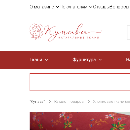
О магазине
Покупателям
Отзывы
Вопросы 
Ткани
Фурнитура
Н
"Купава"
Каталог товаров
Хлопковые ткани (х