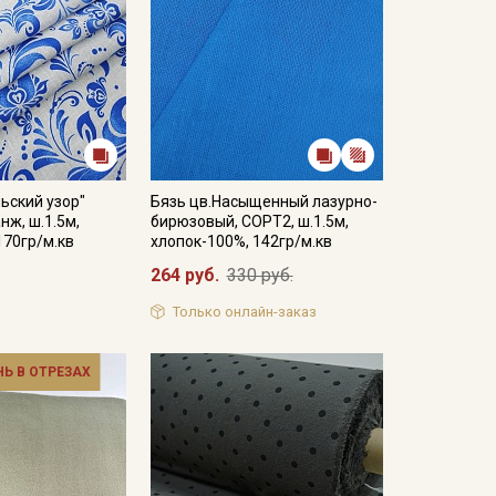
ьский узор"
Бязь цв.Насыщенный лазурно-
нж, ш.1.5м,
бирюзовый, СОРТ2, ш.1.5м,
170гр/м.кв
хлопок-100%, 142гр/м.кв
264 руб.
330 руб.
Только онлайн-заказ
НЬ В ОТРЕЗАХ