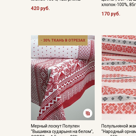
хлопок-100%, 85г
420 руб.
170 руб.
- 30% ТКАНЬ В ОТРЕЗАХ
Мерный лоскут Полулен
Полульняной жа
"Вышивка сударыня на белом",
"Народный орнаме