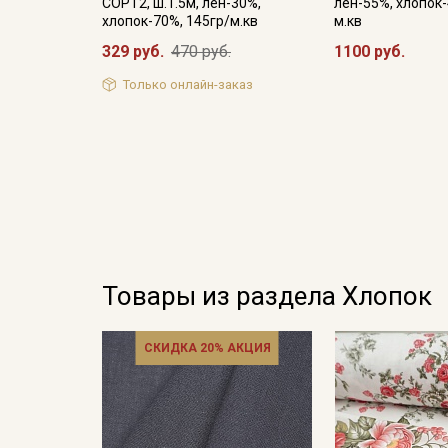
СОРТ2, ш.1.5м, лен-30%,
лен-55%, хлопок-
хлопок-70%, 145гр/м.кв
м.кв
329 руб.
470 руб.
1100 руб.
Только онлайн-заказ
Товары из раздела Хлопок
СКИДКА 20% АКЦИЯ