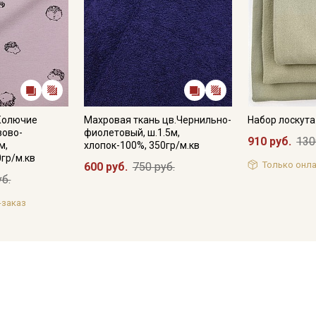
"Колючие
Махровая ткань цв.Чернильно-
Набор лоскут
зово-
фиолетовый, ш.1.5м,
910 руб.
130
м,
хлопок-100%, 350гр/м.кв
0гр/м.кв
Только онла
600 руб.
750 руб.
уб.
-заказ