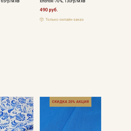
165гр/м.кв
хлопок-70%, 130гр/м.кв
490 руб.
Только онлайн-заказ
СКИДКА 20% АКЦИЯ