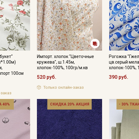
букет"
Импорт. хлопок "Цветочные
Рогожка "Гжел
м*1.00м)
кружева", ш.1.45м,
цв.серый мела
м,
хлопок-100%, 100гр/м.кв
хлопок-100%, 
ппорт 100см
520 руб.
390 руб.
Только онлайн-заказ
-заказ
 40%
СКИДКА 20% АКЦИЯ
- 30% ТКА