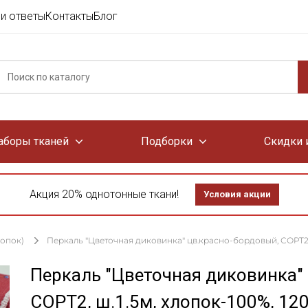
и ответы
Контакты
Блог
аборы тканей
Подборки
Скидки 
Акция 20% однотонные ткани!
Условия акции
лопок)
Перкаль "Цветочная диковинка" цв.красно-бордовый, СОРТ2, ш
Перкаль "Цветочная диковинка"
СОРТ2, ш.1.5м, хлопок-100%, 12