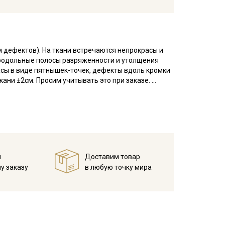
м дефектов). На ткани встречаются непрокрасы и
 продольные полосы разряженности и утолщения
асы в виде пятнышек-точек, дефекты вдоль кромки
кани ±2см. Просим учитывать это при заказе.
е мануфактур» – реплика исторического принта
 Музеем ивановского ситца по архивным образцам
 к наследию "золотого века" русского текстиля
 ткани – перкаль, которая хорошо держит форму и
й
Доставим товар
гипоаллергенным материалом, подходящим для
у заказу
в любую точку мира
влагу и пропускает воздух, создавая комфортный
ьной обработке (шлихтовке), перкаль устойчив к
 плетение тонких нитей обеспечивает гладкость,
ая обработка волокон предотвращает образование