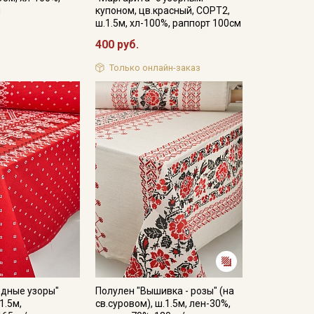
м
купоном, цв.красный, СОРТ2,
ш.1.5м, хл-100%, раппорт 100см
400 руб.
Только онлайн-заказ
одные узоры"
Полулен "Вышивка - розы" (на
1.5м,
св.суровом), ш.1.5м, лен-30%,