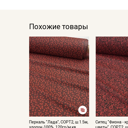
Похожие товары
Перкаль "Лада", СОРТ2, ш.1.5м,
Ситец "Фиона - 
хлопок-100%, 120гр/м.кв
цветы", СОРТ2, ш