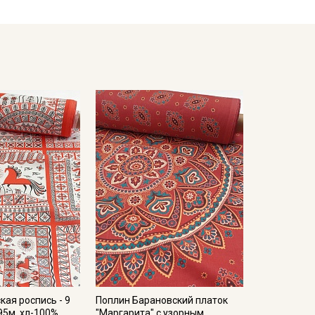
нность рисунков даже после многократных стирок.
 соблюдении температурного режима 40 градусов),
 и одежды для сна.
их стирок, не выше 40C, для исключения усадки
3-5%.
имических компонентов;
есушивать).
кани в зависимости от настроек вашего монитора и
кая роспись - 9
Поплин Барановский платок
95м, хл-100%,
"Маргарита" с узорным