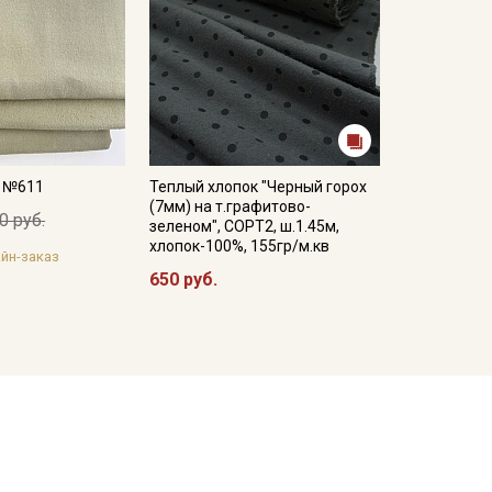
а №611
Теплый хлопок "Черный горох
(7мм) на т.графитово-
0 руб.
зеленом", СОРТ2, ш.1.45м,
хлопок-100%, 155гр/м.кв
йн-заказ
650 руб.