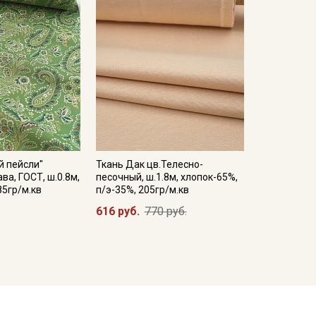
й пейсли"
Ткань Дак цв.Телесно-
ва, ГОСТ, ш.0.8м,
песочный, ш.1.8м, хлопок-65%,
85гр/м.кв
п/э-35%, 205гр/м.кв
616 руб.
770 руб.