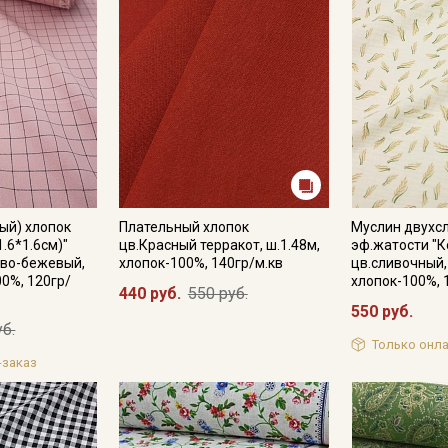
ый) хлопок
Плательный хлопок
Муслин двухс
1.6*1.6см)"
цв.Красный терракот, ш.1.48м,
эф.жатости "К
ово-бежевый,
хлопок-100%, 140гр/м.кв
цв.сливочный,
00%, 120гр/
хлопок-100%, 
440 руб.
550 руб.
550 руб.
уб.
Только онла
-заказ