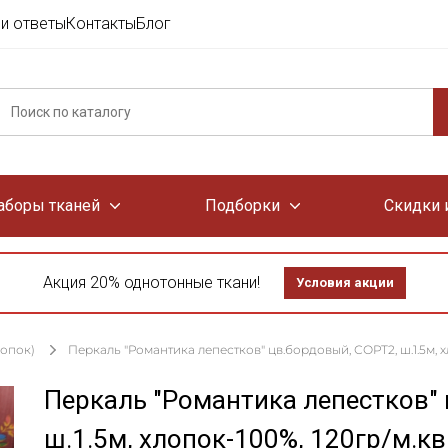
и ответы
Контакты
Блог
аборы тканей
Подборки
Скидки 
Акция 20% однотонные ткани!
Условия акции
лопок)
Перкаль "Романтика лепестков" цв.бордовый, СОРТ2, ш.1.5м, х
Перкаль "Романтика лепестков"
ш.1.5м, хлопок-100%, 120гр/м.кв