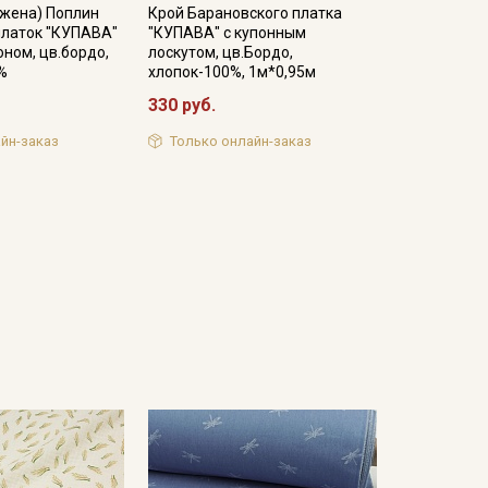
ижена) Поплин
Крой Барановского платка
платок "КУПАВА"
"КУПАВА" с купонным
оном, цв.бордо,
лоскутом, цв.Бордо,
0%
хлопок-100%, 1м*0,95м
330 руб.
йн-заказ
Только онлайн-заказ