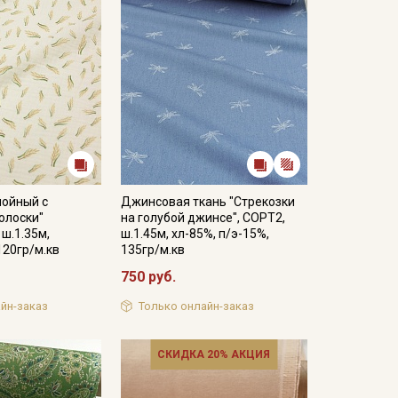
лойный с
Джинсовая ткань "Стрекозки
олоски"
на голубой джинсе", СОРТ2,
 ш.1.35м,
ш.1.45м, хл-85%, п/э-15%,
120гр/м.кв
135гр/м.кв
750 руб.
йн-заказ
Только онлайн-заказ
СКИДКА 20% АКЦИЯ