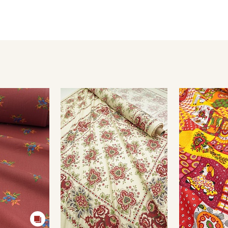
катышков, сохраняя безупречный вид.
Качественные красители обеспечивают стойкость и насыще
Ткань неприхотлива, быстро сохнет и легко стирается (при
обеспечивая высокий уровень гигиены.
Ткань прекрасно подойдет для пошива домашнего текстиля
Перед пошивом постирайте отрез при температуре дальнейш
ткани в готовом изделии.Ткань натуральная дает усадку до 
Уход:
- стирка до 40C;
- использовать мягкие моющие средства без агрессивных х
- сушить в расправленном, подвешенном состоянии (не пер
Цветопередача может отличаться от оригинального цвета т
в зависимости от партии тон ткани может отличаться.