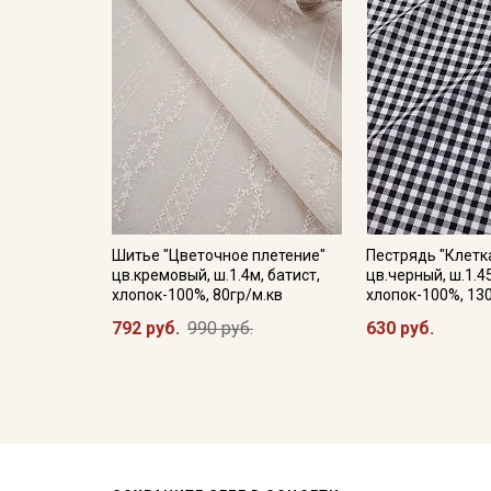
Шитье "Цветочное плетение"
Пестрядь "Клетка
цв.кремовый, ш.1.4м, батист,
цв.черный, ш.1.4
хлопок-100%, 80гр/м.кв
хлопок-100%, 13
792 руб.
990 руб.
630 руб.