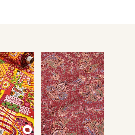
нность рисунков даже после многократных стирок.
 соблюдении температурного режима 40 градусов),
 и одежды для сна.
их стирок, не выше 40C, для исключения усадки
3-5%.
имических компонентов;
есушивать).
кани в зависимости от настроек вашего монитора и