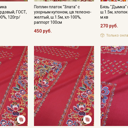
тика
Поплин платок "Злата" с
Бязь "Дымка" 
Секретная рассылка от
ордовый, ГОСТ,
узорным купоном, цв.телесно-
ш.1.5м, хлопок
00%, 120гр/
желтый, ш.1.5м, хл-100%,
м.кв
Купава
раппорт 100см
270 руб.
450 руб.
Только онла
Мы публикуем здесь дополнительные
промокоды и скидки до 30% на узкие
категории тканей
Электронная почта
Подписаться
Ознакомлен(а) с
Политикой обработки персональных
данных
и даю
Согласие на обработку персональных
данных
Даю
Согласие на получение рекламных и