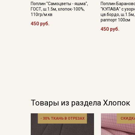
Поплин "Самоцветы - яшма",
Поплин Барановс
ГОСТ, ш.1.5м, хлопок-100%,
"КУПАВА" с узор
110гр/м.кв
цв.бордо, ш.1.5м
раппорт 100см
450 руб.
450 руб.
Товары из раздела Хлопок
- 30% ТКАНЬ В ОТРЕЗАХ
СКИДКА