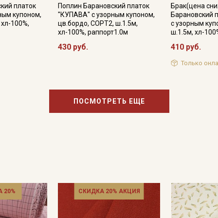
информационных рассылок
кий платок
Поплин Барановский платок
Брак(цена сн
ным купоном,
"КУПАВА" с узорным купоном,
Барановский 
, хл-100%,
цв.бордо, СОРТ2, ш.1.5м,
с узорным куп
хл-100%, раппорт1.0м
ш.1.5м, хл-10
430 руб.
410 руб.
Только онла
ПОСМОТРЕТЬ ЕЩЕ
 20%
СКИДКА 20% АКЦИЯ