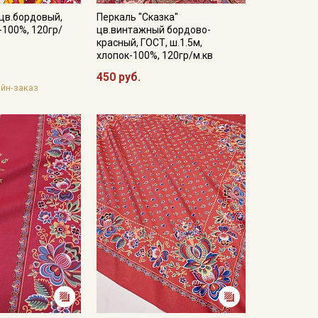
цв.бордовый,
Перкаль "Сказка"
-100%, 120гр/
цв.винтажный бордово-
красный, ГОСТ, ш.1.5м,
хлопок-100%, 120гр/м.кв
450 руб.
йн-заказ