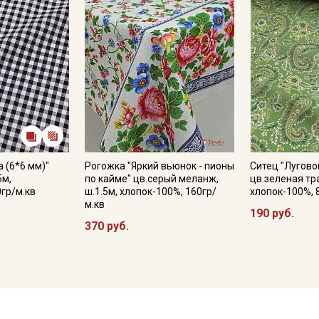
 (6*6 мм)"
Рогожка "Яркий вьюнок - пионы
Ситец "Лугово
5м,
по кайме" цв.серый меланж,
цв.зеленая тра
0гр/м.кв
ш.1.5м, хлопок-100%, 160гр/
хлопок-100%, 
м.кв
190 руб.
370 руб.