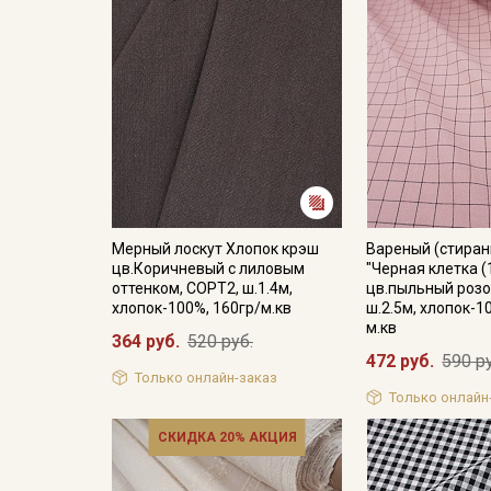
Мерный лоскут Хлопок крэш
Вареный (стиран
цв.Коричневый с лиловым
"Черная клетка (
оттенком, СОРТ2, ш.1.4м,
цв.пыльный роз
хлопок-100%, 160гр/м.кв
ш.2.5м, хлопок-1
м.кв
364 руб.
520 руб.
472 руб.
590 р
Только онлайн-заказ
Только онлайн
СКИДКА 20% АКЦИЯ