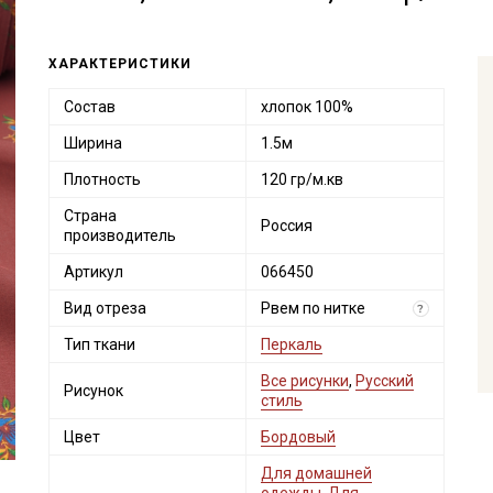
ХАРАКТЕРИСТИКИ
Состав
хлопок 100%
Ширина
1.5м
Плотность
120 гр/м.кв
Страна
Россия
производитель
Артикул
066450
Вид отреза
Рвем по нитке
?
Тип ткани
Перкаль
Все рисунки
,
Русский
Рисунок
стиль
Цвет
Бордовый
Для домашней