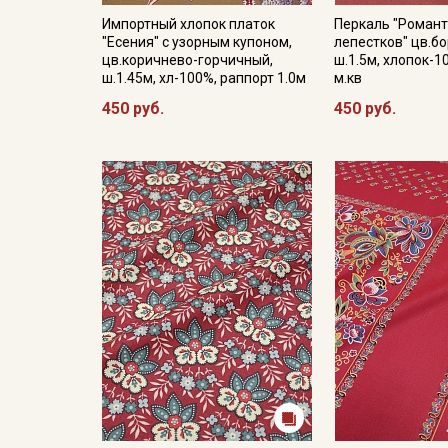
Импортный хлопок платок
Перкаль "Роман
"Есения" с узорным купоном,
лепестков" цв.б
цв.коричнево-горчичный,
ш.1.5м, хлопок-1
ш.1.45м, хл-100%, раппорт 1.0м
м.кв
450 руб.
450 руб.