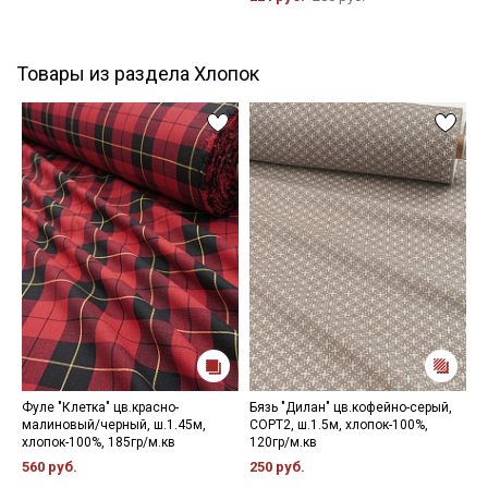
Товары из раздела Хлопок
Фуле "Клетка" цв.красно-
Бязь "Дилан" цв.кофейно-серый,
В
малиновый/черный, ш.1.45м,
СОРТ2, ш.1.5м, хлопок-100%,
"
хлопок-100%, 185гр/м.кв
120гр/м.кв
г
1
560 руб.
250 руб.
5