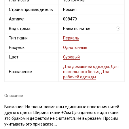
Плотность
105 гр/м.кв
Страна производитель
Россия
Артикул
008479
Вид отреза
Рвем по нитке
?
Тип ткани
Перкаль
Рисунок
Однотонные
Цвет
Суровый
Для домашней одежды
,
Для
Назначение
постельного белья
,
Для
рабочей одежды
Описание
Внимание! На ткани возможны единичные вплетения нитей
другого цвета. Ширина ткани ±2см.Для данного вида ткани
это браком и дефектом не считается. Не вырезаем. Просим
учитывать это при заказе.