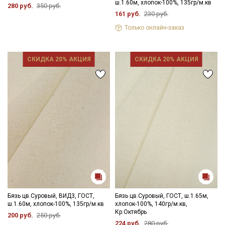
ш.1.60м, хлопок-100%, 135гр/м.кв
280 руб.
350 руб.
161 руб.
230 руб.
Только онлайн-заказ
СКИДКА 20% АКЦИЯ
СКИДКА 20% АКЦИЯ
Бязь цв.Суровый, ВИД3, ГОСТ,
Бязь цв.Суровый, ГОСТ, ш.1.65м,
ш.1.60м, хлопок-100%, 135гр/м.кв
хлопок-100%, 140гр/м.кв,
Кр.Октябрь
200 руб.
250 руб.
224 руб.
280 руб.