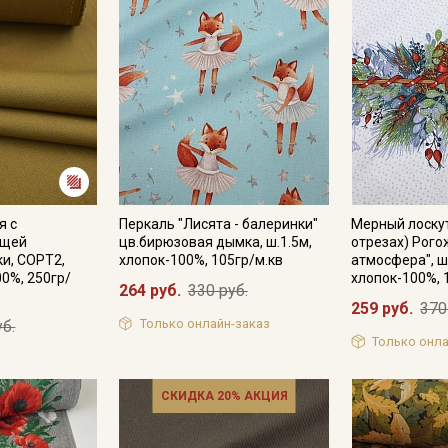
я с
Перкаль "Лисята - балеринки"
Мерный лоскут
ющей
цв.бирюзовая дымка, ш.1.5м,
отрезах) Рого
ки, СОРТ2,
хлопок-100%, 105гр/м.кв
атмосфера", ш
00%, 250гр/
хлопок-100%, 
264 руб.
330 руб.
259 руб.
370
Только онлайн-заказ
уб.
Только онла
СКИДКА 20% АКЦИЯ