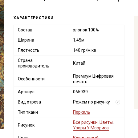
ХАРАКТЕРИСТИКИ
Состав
хлопок 100%
Ширина
1,45м
Плотность
140 гр/м.кв
Страна
Китай
производитель
Премиум Цифровая
Особенности
печать
Артикул
065939
Вид отреза
Режем по рисунку
?
Тип ткани
Перкаль
Все рисунки
,
Цветы
,
Рисунок
Узоры У.Морриса