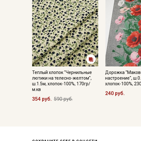
Теплый хлопок "Чернильные
Дорожка "Маков
лютики на телесно-желтом",
настроение", ш.0
ш.1.5м, хлопок-100%, 170гр/
хлопок-100%, 23
м.кв
240 руб.
354 руб.
590 руб.