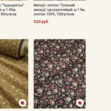
к "Чудоцветье"
Импорт. хлопок "Осенний
, ш.1.45м,
аккорд" цв.коричневый, ш.1.5м,
100гр/м.кв
хлопок-100%, 100гр/м.кв
520 руб.