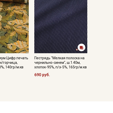
иум Цифр.печать
Пестрядь "Мелкая полоска на
ки/горчица,
чернильно-синем", ш.1.40м,
0%, 140гр/м.кв
хлопок-95%, п/э-5%, 165гр/м.кв
690 руб.