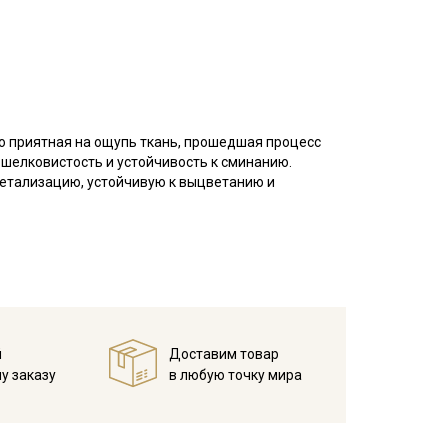
тно приятная на ощупь ткань, прошедшая процесс
 шелковистость и устойчивость к сминанию.
детализацию, устойчивую к выцветанию и
 нежности и природного изящества в стиле
ными соцветиями жимолости создает эффект
 ткань легкостью и романтичным настроением,
го вкуса.
ашки, сарафаны, детская одежда), домашнего
воду, но не линяют, перед пошивом постирайте
й
Доставим товар
ушите в 1 слой и прогладьте.
у заказу
в любую точку мира