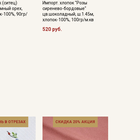
 (ситец)
Импорт. хлопок "Розы
емный орех,
сиренево-бордовые"
к-100%, 90гр/
цв.шоколадный, ш.1.45м,
хлопок-100%, 100гр/м.кв
520 руб.
НЬ В ОТРЕЗАХ
СКИДКА 20% АКЦИЯ