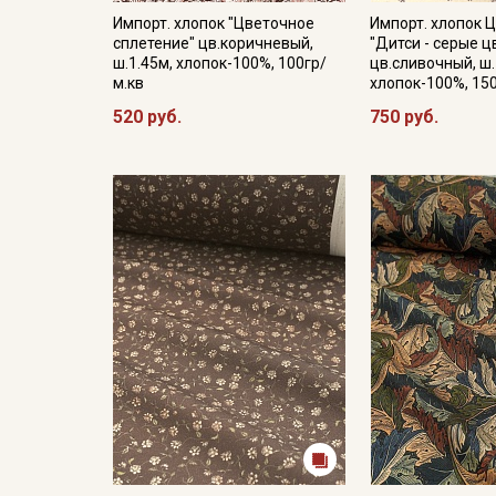
Импорт. хлопок "Цветочное
Импорт. хлопок 
сплетение" цв.коричневый,
"Дитси - серые ц
ш.1.45м, хлопок-100%, 100гр/
цв.сливочный, ш.
м.кв
хлопок-100%, 15
520 руб.
750 руб.