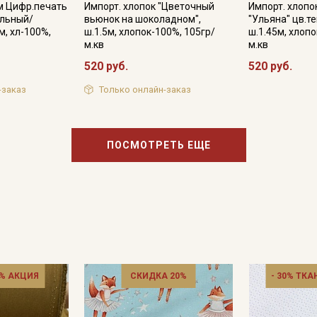
м Цифр.печать
информационных рассылок
Импорт. хлопок "Цветочный
Импорт. хлопок
ильный/
вьюнок на шоколадном",
"Ульяна" цв.т
м, хл-100%,
ш.1.5м, хлопок-100%, 105гр/
ш.1.45м, хлопо
м.кв
м.кв
520 руб.
520 руб.
-заказ
Только онлайн-заказ
ПОСМОТРЕТЬ ЕЩЕ
% АКЦИЯ
СКИДКА 20%
- 30% ТКА