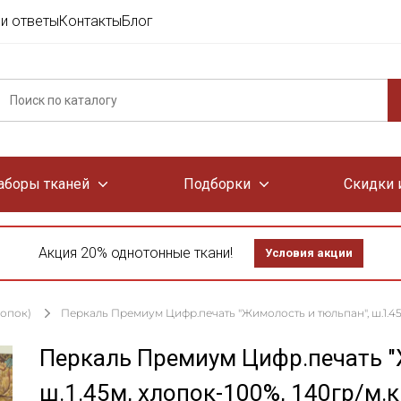
и ответы
Контакты
Блог
аборы тканей
Подборки
Скидки 
Акция 20% однотонные ткани!
Условия акции
лопок)
Перкаль Премиум Цифр.печать "Жимолость и тюльпан", ш.1.45м
Перкаль Премиум Цифр.печать "
ш.1.45м, хлопок-100%, 140гр/м.к