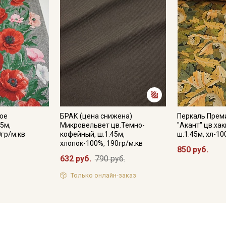
ое
БРАК (цена снижена)
Перкаль Прем
.5м,
Микровельвет цв.Темно-
"Акант" цв.ха
0гр/м.кв
кофейный, ш.1.45м,
ш.1.45м, хл-10
хлопок-100%, 190гр/м.кв
850 руб.
632 руб.
790 руб.
Только онлайн-заказ