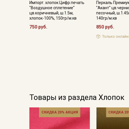
Импорт. хлопок Цифр.печать
Перкаль Премиу
"Воздушное сплетение"
"Акант" цв.черн
цв.коричневый, ш.1.5м,
песочный, ш.1.45
хлопок-100%, 150гр/м.кв
140гр/м.кв
750 руб.
850 руб.
Только онлайн
Товары из раздела Хлопок
СКИДКА 20% АКЦИЯ
СКИДКА 20