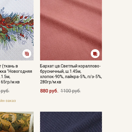
 (ткань в
Бархат цв.Светлый кораллово-
жка "Новогодняя
брусничный, ш.1.45м,
.1.5м,
хлопок-90%, лайкра-5%, п/э-5%,
165гр/м.кв
280гр/м.кв
 руб.
880 руб.
1100 руб.
йн-заказ