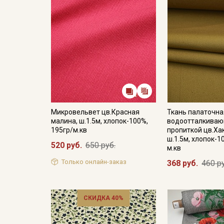
Микровельвет цв.Красная
Ткань палаточна
малина, ш.1.5м, хлопок-100%,
водоотталкива
195гр/м.кв
пропиткой цв.Ха
ш.1.5м, хлопок-1
520 руб.
650 руб.
м.кв
Только онлайн-заказ
368 руб.
460 р
СКИДКА 40%