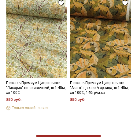
Перкаль Премиум Цифр.печать
Перкаль Премиум Цифр.печать
П
"Ликорис" цв.сливочный, ш.1.45м,
"Акант" цв.хаки/горчица, ш.1.45м,
"
хл-100%
хл-100%, 140гр/м.кв
1
850 руб.
850 руб.
8
Только онлайн-заказ