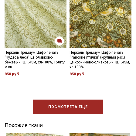
Перкаль Премиум Цифр.печать
Перкаль Премиум Цифр.печать
"Чудеса леса" цв.оливково-
"Райские птички" (крупный рис.)
бежевый, ш.1.45м, хл-100%, 150гр/
цв.коричнево-оливковый, ш.1.45м,
м.кв
хл-100%
850 руб.
850 руб.
ПОСМОТРЕТЬ ЕЩЕ
Похожие ткани