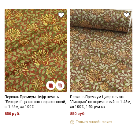
хлором; максимальная температура глажения 150С;
рекомендуется глажка с изнаночной стороны; сушить в
подвешенном состоянии.
Цветопередача может отличаться от оригинального цвета
ткани в зависимости от настроек вашего монитора и в
зависимости от партии тон ткани может отличаться.
Перкаль Премиум Цифр.печать
Перкаль Премиум Цифр.печать
"Ликорис" цв.красно-терракотовый,
"Ликорис" цв.коричневый, ш.1.45м,
ш.1.45м, хл-100%
хл-100%, 140гр/м.кв
850 руб.
850 руб.
Только онлайн-заказ