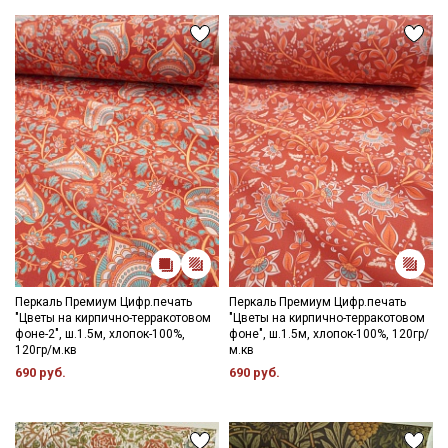
Ознакомлен(а) с
Политикой обработки персональных
данных
и даю
Согласие на обработку персональных
данных
Даю
Согласие на получение рекламных и
информационных рассылок
Перкаль Премиум Цифр.печать
Перкаль Премиум Цифр.печать
"Цветы на кирпично-терракотовом
"Цветы на кирпично-терракотовом
фоне-2", ш.1.5м, хлопок-100%,
фоне", ш.1.5м, хлопок-100%, 120гр/
120гр/м.кв
м.кв
690 руб.
690 руб.