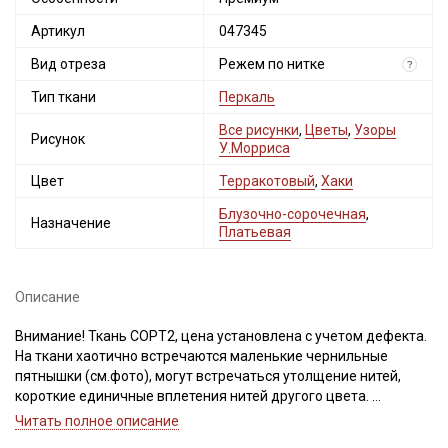
Артикул
047345
Вид отреза
Режем по нитке
?
Тип ткани
Перкаль
Все рисунки
,
Цветы
,
Узоры
Рисунок
У.Морриса
Цвет
Терракотовый
,
Хаки
Блузочно-сорочечная
,
Назначение
Платьевая
Описание
Внимание! Ткань СОРТ2, цена установлена с учетом дефекта.
На ткани хаотично встречаются маленькие чернильные
пятнышки (см.фото), могут встречаться утолщение нитей,
короткие единичные вплетения нитей другого цвета.
Ткань рвем, чтобы избежать перекосов при дальнейшей
Читать полное описание
обработке. Просим учитывать это при заказе!