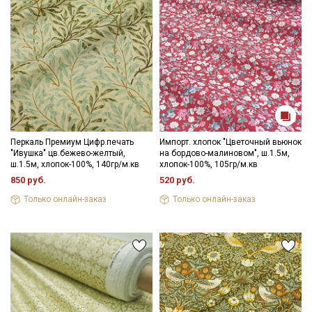
Перкаль Премиум Цифр.печать
Импорт. хлопок "Цветочный вьюнок
"Ивушка" цв.бежево-желтый,
на бордово-малиновом", ш.1.5м,
ш.1.5м, хлопок-100%, 140гр/м.кв
хлопок-100%, 105гр/м.кв
850 руб.
520 руб.
Только онлайн-заказ
Только онлайн-заказ