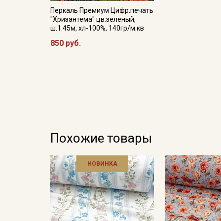
Перкаль Премиум Цифр.печать
"Хризантема" цв.зеленый,
ш.1.45м, хл-100%, 140гр/м.кв
850 руб.
Похожие товары
НОВИНКА