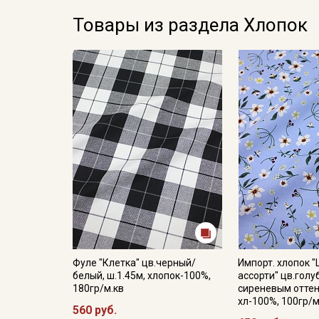
Товары из раздела Хлопок
Фуле "Клетка" цв.черный/
Импорт. хлопок 
белый, ш.1.45м, хлопок-100%,
ассорти" цв.голу
180гр/м.кв
сиреневым оттен
хл-100%, 100гр/м
560 руб.