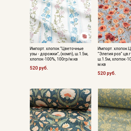
Импорт. хлопок "Цветочные
Импорт. хлопок 
узы - дорожки", (комп), ш.1.5м,
"Элегия роз" цв.
хлопок-100%, 100гр/м.кв
ш.1.5м, хлопок-1
м.кв
520 руб.
520 руб.