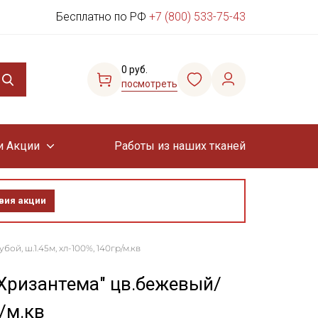
Бесплатно по РФ
+7 (800) 533-75-43
0 руб.
посмотреть
и Акции
Работы из наших тканей
вия акции
й, ш.1.45м, хл-100%, 140гр/м.кв
Хризантема" цв.бежевый/
/м.кв