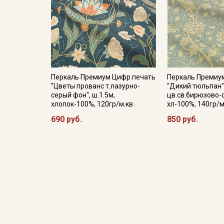
Перкаль Премиум Цифр.печать
Перкаль Премиу
"Цветы прованс т.лазурно-
"Дикий тюльпан
серый фон", ш.1.5м,
цв.св.бирюзово-с
хлопок-100%, 120гр/м.кв
хл-100%, 140гр/м
690 руб.
850 руб.