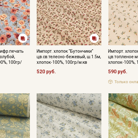
Подписаться
Ознакомлен(а) с
Политикой обработки персональных
данных
и даю
Согласие на обработку персональных
данных
Цифр.печать
Импорт. хлопок "Бутончики"
Импорт. хлопо
голубой,
цв.св.телесно-бежевый, ш.1.5м,
цв.топленое м
Даю
Согласие на получение рекламных и
00%, 100гр/
хлопок-100%, 100гр/м.кв
хлопок-100%, 
информационных рассылок
520 руб.
590 руб.
Только онла