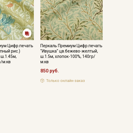
иум Цифр.печать
Перкаль Премиум Цифр.печать
пный рис.)
"Ивушка" цв.бежево-желтый,
 ш.1.45м,
ш.1.5м, хлопок-100%, 140гр/
р/м.кв
м.кв
850 руб.
Только онлайн-заказ