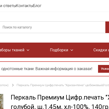
и ответы
Контакты
Блог
аборы тканей
Подборки
Скидки 
 однотонные ткани. Важная информация о заказах!
Усло
лопок)
Перкаль Премиум Цифр.печать "Хризантема" цв.бежевый/голубо
Перкаль Премиум Цифр.печать "
голубой, ш.1.45м, хл-100%, 140гр