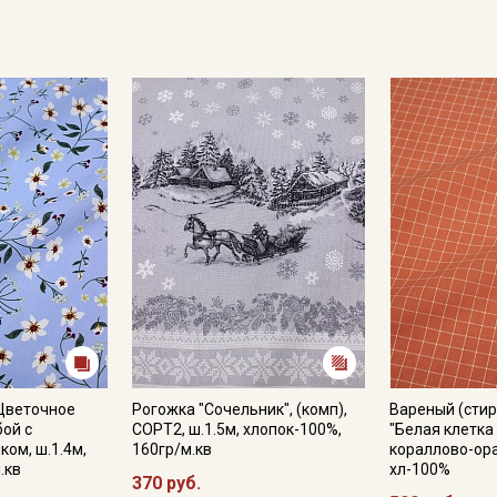
"Цветочное
Рогожка "Сочельник", (комп),
Вареный (стир
бой с
СОРТ2, ш.1.5м, хлопок-100%,
"Белая клетка 
ком, ш.1.4м,
160гр/м.кв
кораллово-ора
.кв
хл-100%
370 руб.