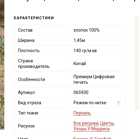
ХАРАКТЕРИСТИКИ
Состав
хлопок 100%
Ширина
1,45м
Плотность
140 гр/м.кв
Страна
Китай
производитель
Премиум Цифровая
Особенности
печать
Артикул
065930
Вид отреза
Режем по нитке
?
Тип ткани
Перкаль
Все рисунки
,
Цветы
,
Рисунок
Узоры У.Морриса