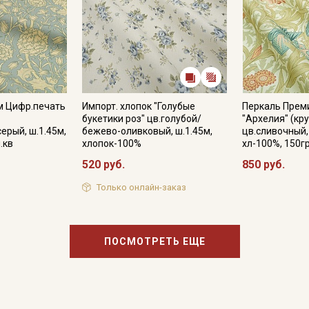
м Цифр.печать
Импорт. хлопок "Голубые
Перкаль Прем
"
букетики роз" цв.голубой/
"Архелия" (кру
ерый, ш.1.45м,
бежево-оливковый, ш.1.45м,
цв.сливочный,
.кв
хлопок-100%
хл-100%, 150г
520 руб.
850 руб.
Только онлайн-заказ
ПОСМОТРЕТЬ ЕЩЕ