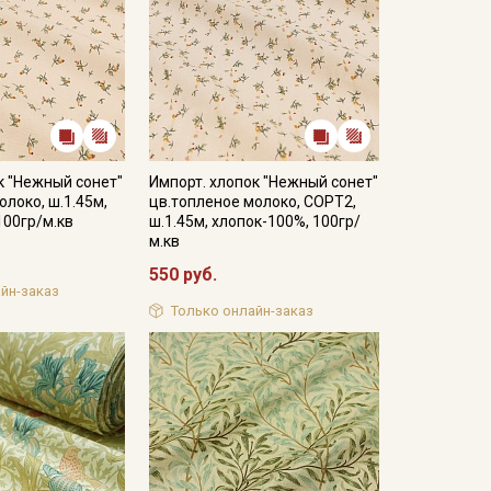
к "Нежный сонет"
Импорт. хлопок "Нежный сонет"
олоко, ш.1.45м,
цв.топленое молоко, СОРТ2,
100гр/м.кв
ш.1.45м, хлопок-100%, 100гр/
м.кв
550 руб.
йн-заказ
Только онлайн-заказ