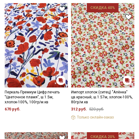
СКИДКА 40%
Перкаль Премиум Цифр.печать
Импорт.хлопок (ситец) "Алёнка"
"Цветочное пламя", ш.1.5м,
цв.красный, ш.1.57м, хлопок-100%,
хлопок-100%, 100гр/м.кв
80гр/м.кв
670 руб.
312 руб.
520 руб.
Только онлайн-заказ
СКИДКА 20%