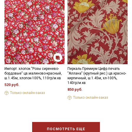
Импорт. хлопок "Розы сиренево-
Перкаль Премиум Цифр.печать
бордовые" цв.малиново-красный,
"Аллана" (крупный рис.) цв.красно-
ш.1.45м, хлопок-100%, 110гр/м.кв
кирпичный, ш.1.45м, хл-100%,
140гр/м.кв
520 руб.
850 руб.
Только онлайн-заказ
Только онлайн-заказ
ПОСМОТРЕТЬ ЕЩЕ