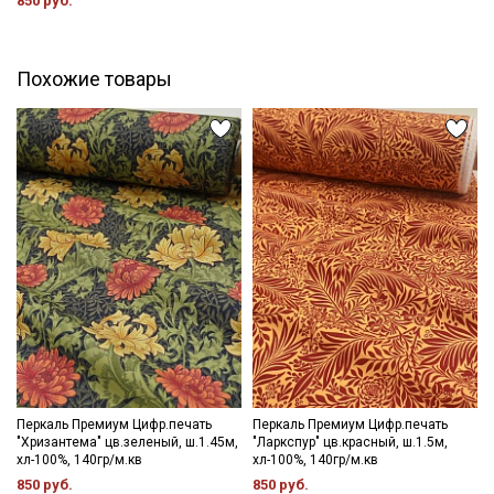
850 руб.
Похожие товары
Перкаль Премиум Цифр.печать
Перкаль Премиум Цифр.печать
"Хризантема" цв.зеленый, ш.1.45м,
"Ларкспур" цв.красный, ш.1.5м,
Секретная рассылка от Купава
хл-100%, 140гр/м.кв
хл-100%, 140гр/м.кв
850 руб.
850 руб.