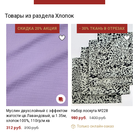
Товары из раздела Хлопок
СКИДКА 20% АКЦИЯ
- 30% ТКАНЬ В ОТРЕЗАХ
Муслин двухслойный с эффектом
Набор лоскута №228
Р
жатости цв.Лавандовый, ш.1.35м,
х
980 руб.
1400 руб.
хлопок-100%, 110гр/м.кв
3
Только онлайн-заказ
312 руб.
390 руб.