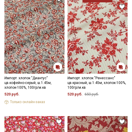
Импорт. хлопок "Диантус"
Импорт. хлопок "Ренессанс"
цв.кофейно-серый, ш.1.45м,
цв.красный, ш.1.45м, хлопок-100%,
хлопок-100%, 100гр/м.кв
100гр/м.кв
520 руб.
520 руб.
650 руб.
Только онлайн-заказ