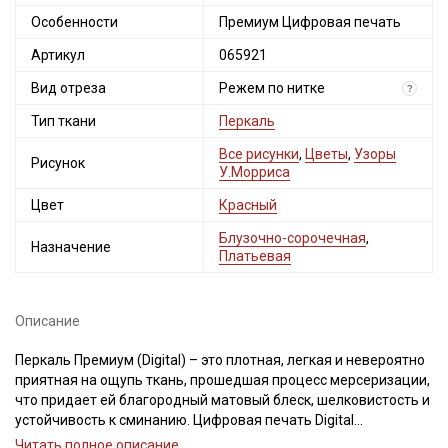
Особенности
Премиум Цифровая печать
Артикул
065921
Вид отреза
Режем по нитке
?
Тип ткани
Перкаль
Все рисунки
,
Цветы
,
Узоры
Рисунок
У.Морриса
Цвет
Красный
Блузочно-сорочечная
,
Назначение
Платьевая
Описание
Перкаль Премиум (Digital) – это плотная, легкая и невероятно
приятная на ощупь ткань, прошедшая процесс мерсеризации,
что придает ей благородный матовый блеск, шелковистость и
устойчивость к сминанию. Цифровая печать Digital
обеспечивает фотореалистичную детализацию, устойчивую к
Читать полное описание