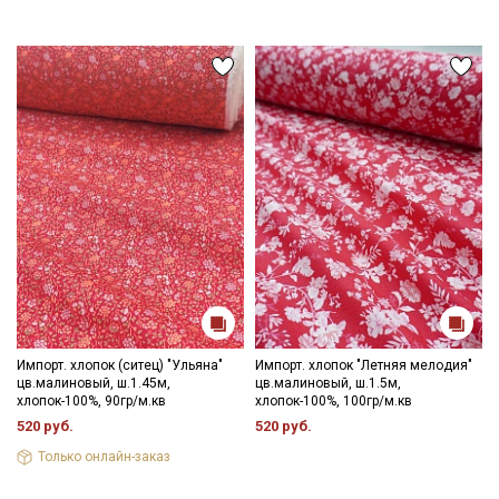
Мы публикуем здесь дополнительные
промокоды и скидки до 30% на узкие
категории тканей
Электронная почта
Подписаться
Ознакомлен(а) с
Политикой обработки персональных
данных
и даю
Согласие на обработку персональных
данных
Даю
Согласие на получение рекламных и
Импорт. хлопок (ситец) "Ульяна"
Импорт. хлопок "Летняя мелодия"
информационных рассылок
цв.малиновый, ш.1.45м,
цв.малиновый, ш.1.5м,
хлопок-100%, 90гр/м.кв
хлопок-100%, 100гр/м.кв
520 руб.
520 руб.
Только онлайн-заказ