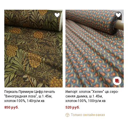
Перкаль Премиум Цифр.печать
Импорт. хлопок "Хелен" цв.серо-
"Виноградная лоза", ш.1.45м,
синяя дымка, ш.1.45м,
хлопок-100%, 140гр/м.кв
хлопок-100%, 100гр/м.кв
850 руб.
520 руб.
Только онлайн-заказ