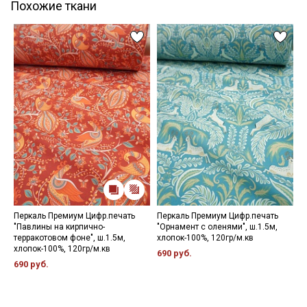
Похожие ткани
Перкаль Премиум Цифр.печать
Перкаль Премиум Цифр.печать
П
"Павлины на кирпично-
"Орнамент с оленями", ш.1.5м,
"
терракотовом фоне", ш.1.5м,
хлопок-100%, 120гр/м.кв
б
хлопок-100%, 120гр/м.кв
м
690 руб.
690 руб.
8