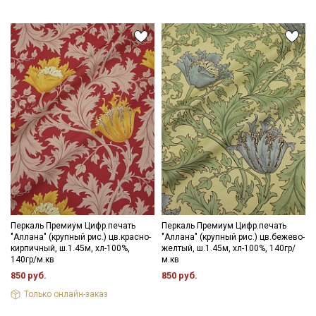
Перкаль Премиум Цифр.печать
Перкаль Премиум Цифр.печать
"Аллана" (крупный рис.) цв.красно-
"Аллана" (крупный рис.) цв.бежево-
кирпичный, ш.1.45м, хл-100%,
желтый, ш.1.45м, хл-100%, 140гр/
140гр/м.кв
м.кв
850 руб.
850 руб.
Только онлайн-заказ
Секретная рассылка от Купава