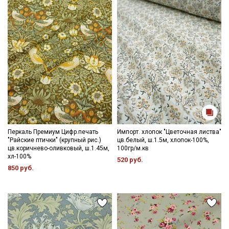
Перкаль Премиум Цифр.печать
Импорт. хлопок "Цветочная листва"
"Райские птички" (крупный рис.)
цв.белый, ш.1.5м, хлопок-100%,
цв.коричнево-оливковый, ш.1.45м,
100гр/м.кв
хл-100%
520 руб.
850 руб.