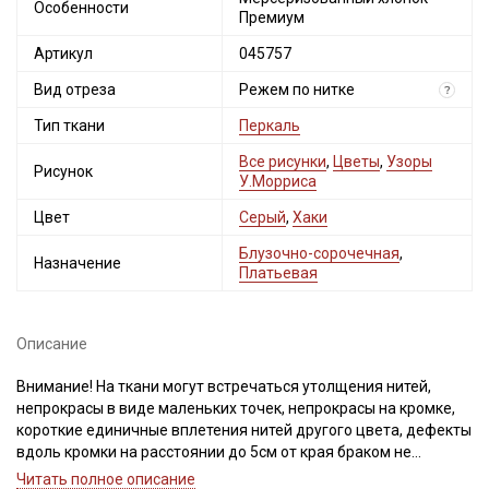
Особенности
Премиум
Артикул
045757
Вид отреза
Режем по нитке
?
Тип ткани
Перкаль
Все рисунки
,
Цветы
,
Узоры
Рисунок
У.Морриса
Цвет
Серый
,
Хаки
Блузочно-сорочечная
,
Назначение
Платьевая
Описание
Внимание! На ткани могут встречаться утолщения нитей,
непрокрасы в виде маленьких точек, непрокрасы на кромке,
короткие единичные вплетения нитей другого цвета, дефекты
вдоль кромки на расстоянии до 5см от края браком не
являются. Ширина ткани ±2см. Просим учитывать это при
Читать полное описание