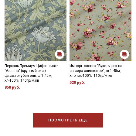
Перкаль Премиум Цифр.печать
Импорт. хлопок "Букеты роз на
"Аллана" (крупный рис.)
св.серо-оливковом", ш.1.45м,
цв.св.голубая ель, ш.1.45м,
хлопок-100%, 110гр/м.кв
хл-100%, 140гр/м.кв
520 руб.
850 руб.
ПОСМОТРЕТЬ ЕЩЕ