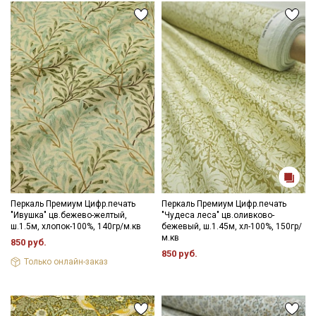
Перкаль Премиум Цифр.печать
Перкаль Премиум Цифр.печать
"Ивушка" цв.бежево-желтый,
"Чудеса леса" цв.оливково-
ш.1.5м, хлопок-100%, 140гр/м.кв
бежевый, ш.1.45м, хл-100%, 150гр/
м.кв
850 руб.
850 руб.
Только онлайн-заказ