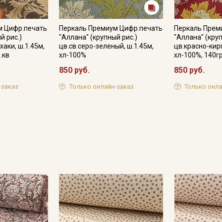
м Цифр.печать
Перкаль Премиум Цифр.печать
Перкаль Прем
й рис.)
"Аллана" (крупный рис.)
"Аллана" (круп
хаки, ш.1.45м,
цв.св.серо-зеленый, ш.1.45м,
цв.красно-кир
.кв
хл-100%
хл-100%, 140г
850 руб.
850 руб.
-заказ
Только онлайн-заказ
Только онла
Секретная рассылка от
Купава
Мы публикуем здесь дополнительные
промокоды и скидки до 30% на узкие
категории тканей
Электронная почта