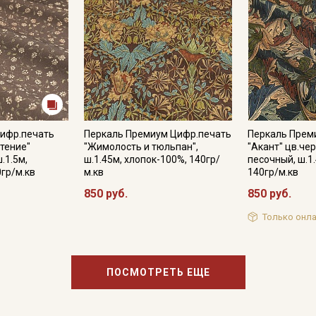
Цифр.печать
Перкаль Премиум Цифр.печать
Перкаль Прем
тение"
"Жимолость и тюльпан",
"Акант" цв.че
.1.5м,
ш.1.45м, хлопок-100%, 140гр/
песочный, ш.1.
0гр/м.кв
м.кв
140гр/м.кв
850 руб.
850 руб.
Только онла
ПОСМОТРЕТЬ ЕЩЕ