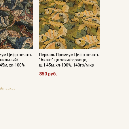
иум Цифр.печать
Перкаль Премиум Цифр.печать
рнильный/
"Акант" цв.хаки/горчица,
45м, хл-100%,
ш.1.45м, хл-100%, 140гр/м.кв
850 руб.
йн-заказ