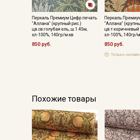
Перкаль Премиум Цифр.печать
Перкаль Премиу
"Аллана" (крупный рис.)
"Аллана" (крупны
цв.св.голубая ель, ш.1.45м,
цв.т.коричневый 
хл-100%, 140гр/м.кв
хл-100%, 140гр/м
850 руб.
850 руб.
Только онлайн
Похожие товары