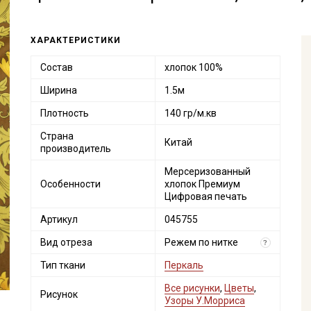
ХАРАКТЕРИСТИКИ
Состав
хлопок 100%
Ширина
1.5м
Плотность
140 гр/м.кв
Страна
Китай
производитель
Мерсеризованный
Особенности
хлопок Премиум
Цифровая печать
Артикул
045755
Вид отреза
Режем по нитке
?
Тип ткани
Перкаль
Все рисунки
,
Цветы
,
Рисунок
Узоры У.Морриса