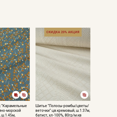
СКИДКА 20% АКЦИЯ
к "Карамельные
Шитье "Полосы-ромбы/цветы/
мно-морской
веточки" цв.кремовый, ш.1.37м,
 ш.1.45м,
батист, хл-100%, 80гр/м.кв