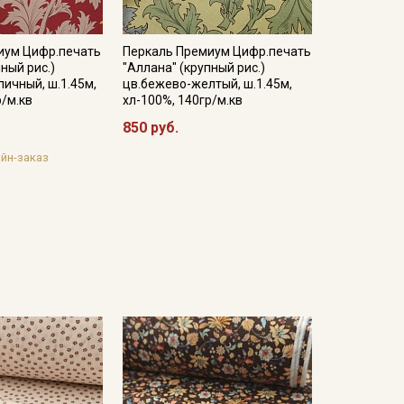
иум Цифр.печать
Перкаль Премиум Цифр.печать
ный рис.)
"Аллана" (крупный рис.)
пичный, ш.1.45м,
цв.бежево-желтый, ш.1.45м,
р/м.кв
хл-100%, 140гр/м.кв
850 руб.
йн-заказ