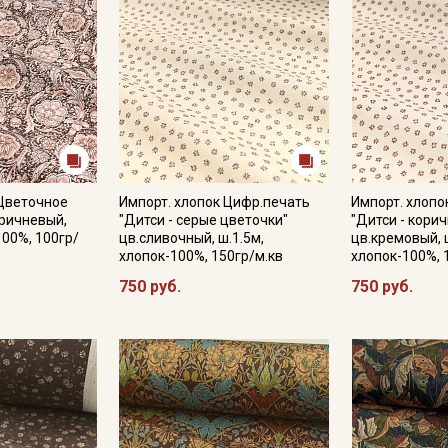
Подписаться
Ознакомлен(а) с
Политикой обработки персональных
данных
и даю
Согласие на обработку персональных
данных
Даю
Согласие на получение рекламных и
"Цветочное
Импорт. хлопок Цифр.печать
Импорт. хлопо
информационных рассылок
оричневый,
"Дитси - серые цветочки"
"Дитси - кори
100%, 100гр/
цв.сливочный, ш.1.5м,
цв.кремовый, 
хлопок-100%, 150гр/м.кв
хлопок-100%, 
750 руб.
750 руб.