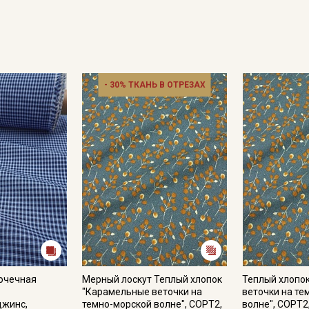
- 30% ТКАНЬ В ОТРЕЗАХ
рочечная
Мерный лоскут Теплый хлопок
Теплый хлопо
"Карамельные веточки на
веточки на те
джинс,
темно-морской волне", СОРТ2,
волне", СОРТ2,