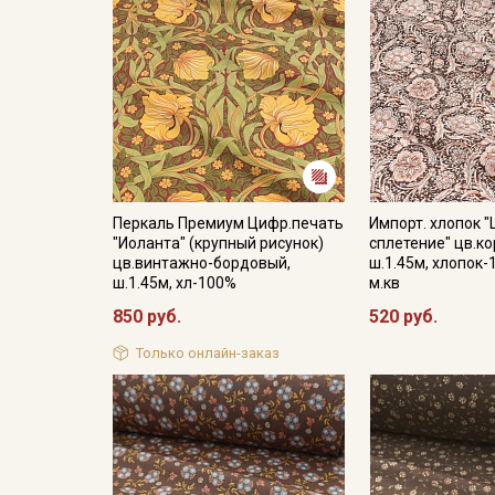
Перкаль Премиум Цифр.печать
Импорт. хлопок 
"Иоланта" (крупный рисунок)
сплетение" цв.к
цв.винтажно-бордовый,
ш.1.45м, хлопок-
ш.1.45м, хл-100%
м.кв
850 руб.
520 руб.
Только онлайн-заказ