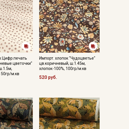
к Цифр.печать
Импорт. хлопок "Чудоцветье"
чневые цветочки"
цв.коричневый, ш.1.45м,
ш.1.5м,
хлопок-100%, 100гр/м.кв
150гр/м.кв
520 руб.