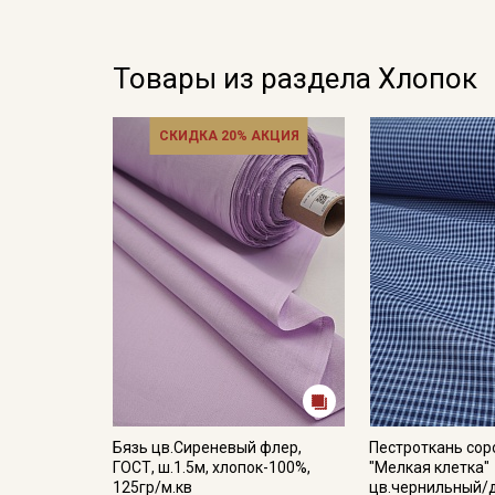
Товары из раздела Хлопок
СКИДКА 20% АКЦИЯ
Бязь цв.Сиреневый флер,
Пестроткань со
ГОСТ, ш.1.5м, хлопок-100%,
"Мелкая клетка"
125гр/м.кв
цв.чернильный/