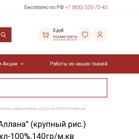
Бесплатно по РФ
+7 (800) 533-75-43
0 руб.
посмотреть
и Акции
Работы из наших тканей
няно-коричневый, ш.1.5м, хл-100%,140гр/м.кв
ллана" (крупный рис.)
 хл-100%,140гр/м.кв