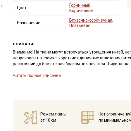
Горчичный
,
Цвет
Коричневый
Блузочно-сорочечная
,
Назначение
Платьевая
ОПИСАНИЕ
Внимание! На ткани могут встречаться утолщения нитей, не
непрокрасы на кромке, короткие единичные вплетения ните
расстоянии до 5см от края браком не являются. Ширина тка
Перкаль Премиум отлично подходит для пошива легкой взрос
Читать полное описание
сарафанов, юбок). Применяется в качестве подкладочной тка
пошиве текстильных игрушек.
Благодаря мерсеризации устойчив к сминанию, не линяет, н
шелковистый, край не осыпается, удобен в пошиве даже д
Ткань дает усадку до 5% и яркие расцветки окрашивают вод
при температуре дальнейших стирок, не выше 40C, высушите 
Режем ткань
Нет ограничени
Уход:
от 10 см
по минимальном
- стирка до 40C, отжим до 600 оборотов
- запрещены отбеливатели