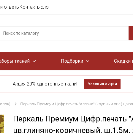
и ответы
Контакты
Блог
аборы тканей
Подборки
Скидки 
Акция 20% однотонные ткани!
Условия акции
лопок)
Перкаль Премиум Цифр.печать "Аллана" (крупный рис.) цв.гли
Перкаль Премиум Цифр.печать "А
цв.глиняно-коричневый, ш.1.5м,