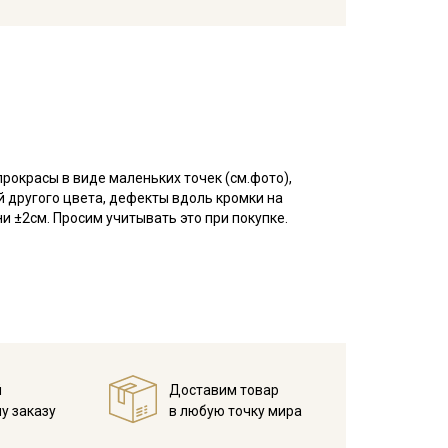
прокрасы в виде маленьких точек (см.фото),
й другого цвета, дефекты вдоль кромки на
ни ±2см. Просим учитывать это при покупке.
лой и детской одежды (платьев, блуз, рубашек,
ни, в пэчворке, квилтинге, скрапбукинге, при
е выгорает, приятный на ощупь, гладкий, матовый,
ля начинающих.
у, но не линяют, перед пошивом постирайте отрез
в 1 слой и прогладьте.
й
Доставим товар
у заказу
в любую точку мира