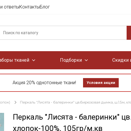
и ответы
Контакты
Блог
аборы тканей
Подборки
Скидки 
Акция 20% однотонные ткани!
Условия акции
лопок)
Перкаль "Лисята - балеринки" цв.бирюзовая дымка, ш.1.5м, хл
Перкаль "Лисята - балеринки" ц
хлопок-100%, 105гр/м.кв