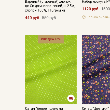
Вареный (стираный) хлопок
Набор лоскута 
цв.Св.джинсово-синий, ш.2.5м,
1120 руб.
1600
хлопок-100%, 110гр/м.кв
Только онлайн
440 руб.
550 руб.
СКИДКА 40%
Сатин "Белое пшено на
Ситец "Цветики"