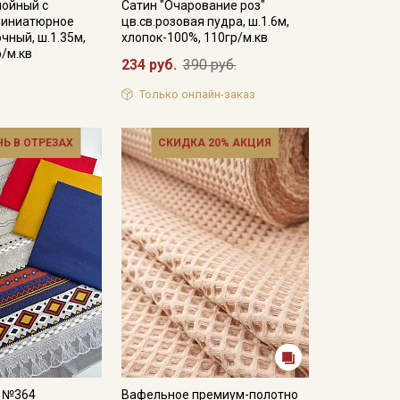
лойный с
Сатин "Очарование роз"
Миниатюрное
цв.св.розовая пудра, ш.1.6м,
чный, ш.1.35м,
хлопок-100%, 110гр/м.кв
р/м.кв
234 руб.
390 руб.
Только онлайн-заказ
НЬ В ОТРЕЗАХ
СКИДКА 20% АКЦИЯ
а №364
Вафельное премиум-полотно