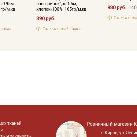
.0.95м,
снеговичок", ш.1.5м,
980 руб.
140
0гр/м.кв
хлопок-100%, 165гр/м.кв
Только онла
390 руб.
-заказ
Только онлайн-заказ
ших тканей
Розничный магазин К
ты
г. Киров, ул. Лени
ты и реквизиты