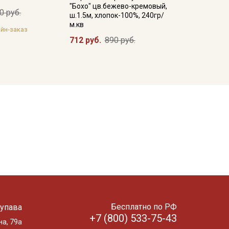
"Бохо" цв.бежево-кремовый,
0 руб.
ш.1.5м, хлопок-100%, 240гр/
м.кв
йн-заказ
712 руб.
890 руб.
Бесплатно по РФ
упава
+7 (800) 533-75-43
на, 79а