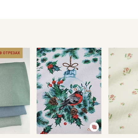
Мы публикуем здесь дополнительные
глажка теплым утюгом, до 150С.
промокоды и скидки до 30% на узкие
Цветопередача может отличаться от оригинального цвета т
категории тканей
в зависимости от партии тон ткани может отличаться.
Электронная почта
 В ОТРЕЗАХ
Подписаться
Ознакомлен(а) с
Политикой обработки персональных
данных
и даю
Согласие на обработку персональных
данных
Даю
Согласие на получение рекламных и
информационных рассылок