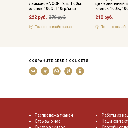
лаймовом", СОРТ2, ш.1.60м,
цв.чернильный, ш
хлопок-100%, 110гр/м.кв
хлопок-100%, 10
222 руб.
370 руб.
210 руб.
Только онлайн-заказ
Только онлайн
СОХРАНИТЕ СЕБЕ В СОЦСЕТИ
Распродажа тканей
Работы из на
Отзывы о нас
Наши контак
Система скидок
Способы опла