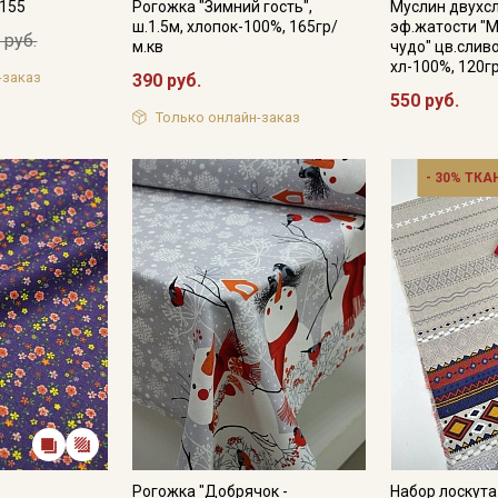
№155
Рогожка "Зимний гость",
Муслин двухс
ш.1.5м, хлопок-100%, 165гр/
эф.жатости "
 руб.
м.кв
чудо" цв.сливо
хл-100%, 120г
-заказ
390 руб.
550 руб.
Только онлайн-заказ
- 30% ТКА
Рогожка "Добрячок -
Набор лоскут