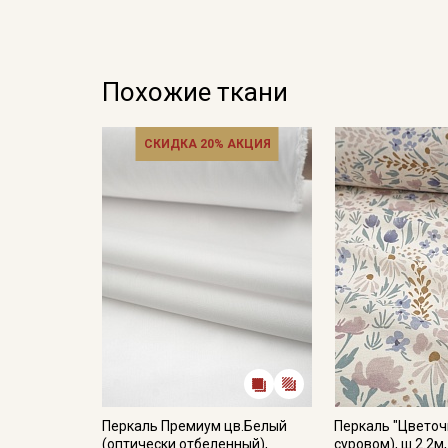
Похожие ткани
СКИДКА 20% АКЦИЯ
Перкаль Премиум цв.Белый
Перкаль "Цветоч
(оптически отбеленный),
суровом), ш.2.2м