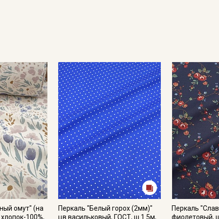
Подписаться
Ознакомлен(а) с
Политикой обработки персональных
данных
и даю
Согласие на обработку персональных
данных
Даю
Согласие на получение рекламных и
информационных рассылок
ный омут" (на
Перкаль "Белый горох (2мм)"
Перкаль "Слав
, хлопок-100%,
цв.васильковый, ГОСТ, ш.1.5м,
фиолетовый, ш