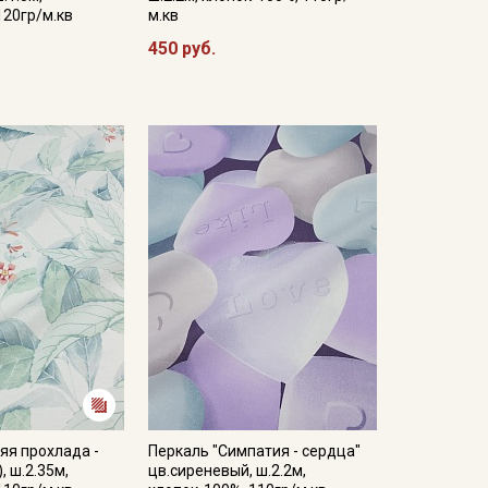
120гр/м.кв
м.кв
450 руб.
яя прохлада -
Перкаль "Симпатия - сердца"
, ш.2.35м,
цв.сиреневый, ш.2.2м,