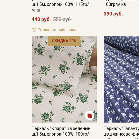
ш.1.5м, хлопок-100%, 115гр/
100гр/м.кв
м.кв
390 руб.
440 руб.
550 руб.
Только онлайн-заказ
СКИДКА 20%
Перкаль "Клара" цв.зеленый,
Перкаль "Галант
ш.1.5м, хлопок-100%, 100гр/
цв.джинсово-фи