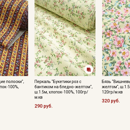
Секретная рассылка от
Купава
Мы публикуем здесь дополнительные
ие полоски",
Перкаль "Букетики роз с
Бязь "Вишневы
промокоды и скидки до 30% на узкие
опок-100%,
бантиком на бледно-желтом",
желтом", ш.1.
категории тканей
ш.1.5м, хлопок-100%, 100гр/
120гр/м.кв
м.кв
320 руб.
Электронная почта
290 руб.