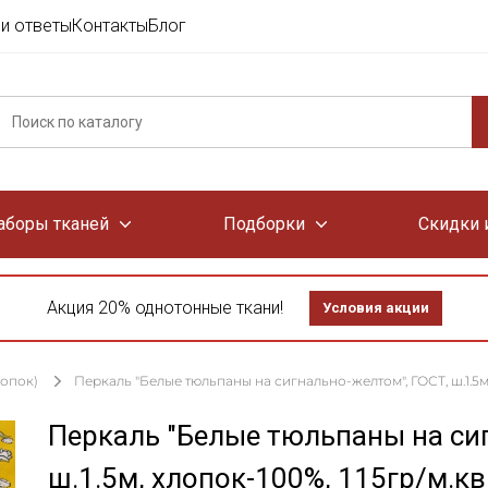
и ответы
Контакты
Блог
аборы тканей
Подборки
Скидки 
Акция 20% однотонные ткани!
Условия акции
лопок)
Перкаль "Белые тюльпаны на сигнально-желтом", ГОСТ, ш.1.5м,
Перкаль "Белые тюльпаны на си
ш.1.5м, хлопок-100%, 115гр/м.кв