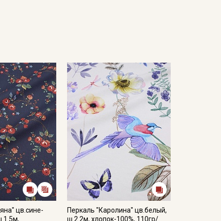
яна" цв.сине-
Перкаль "Каролина" цв.белый,
.1.5м,
ш.2.2м, хлопок-100%, 110гр/