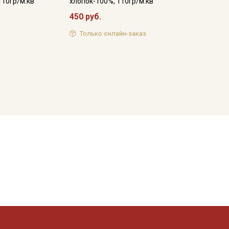
110гр/м.кв
хлопок-100%, 110гр/м.кв
450 руб.
Только онлайн-заказ