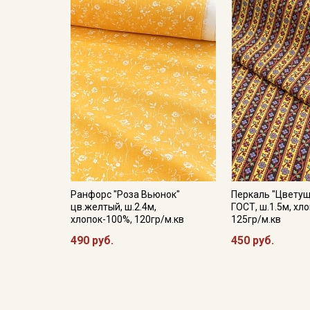
Ранфорс "Роза Вьюнок"
Перкаль "Цветущ
цв.желтый, ш.2.4м,
ГОСТ, ш.1.5м, хл
хлопок-100%, 120гр/м.кв
125гр/м.кв
490 руб.
450 руб.