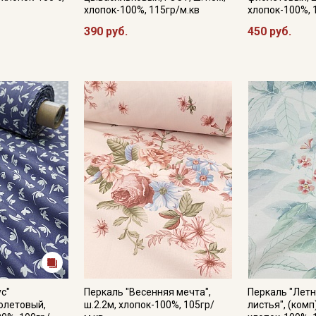
хлопок-100%, 115гр/м.кв
хлопок-100%, 
390 руб.
450 руб.
ус"
Перкаль "Весенняя мечта",
Перкаль "Летн
олетовый,
ш.2.2м, хлопок-100%, 105гр/
листья", (комп)