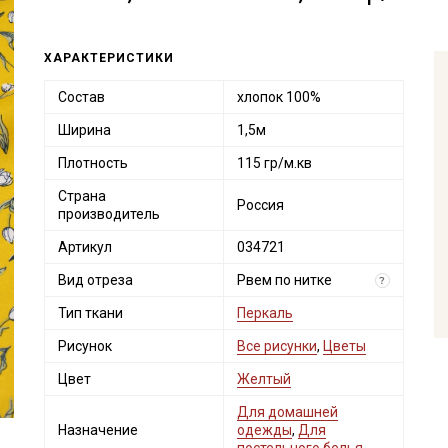
ХАРАКТЕРИСТИКИ
Состав
хлопок 100%
Ширина
1,5м
Плотность
115 гр/м.кв
Страна
Россия
производитель
Артикул
034721
Вид отреза
Рвем по нитке
?
Тип ткани
Перкаль
Рисунок
Все рисунки
,
Цветы
Цвет
Желтый
Для домашней
Назначение
одежды
,
Для