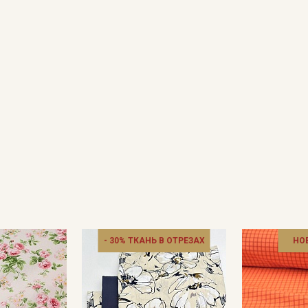
Подписаться
Ознакомлен(а) с
Политикой обработки персональных
данных
и даю
Согласие на обработку персональных
данных
Даю
Согласие на получение рекламных и
информационных рассылок
- 30% ТКАНЬ В ОТРЕЗАХ
НО