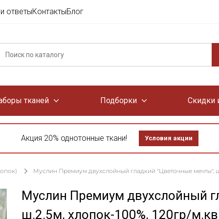
и ответы
Контакты
Блог
аборы тканей
Подборки
Скидки 
Акция 20% однотонные ткани!
Условия акции
лопок)
Муслин Премиум двухслойный гладкий "Цветочные мечты", ш.2
Муслин Премиум двухслойный гл
ш.2.5м, хлопок-100%, 120гр/м.кв