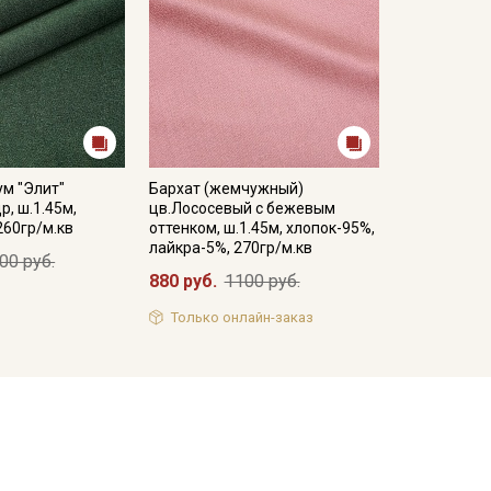
м "Элит"
Бархат (жемчужный)
р, ш.1.45м,
цв.Лососевый с бежевым
260гр/м.кв
оттенком, ш.1.45м, хлопок-95%,
лайкра-5%, 270гр/м.кв
00 руб.
880 руб.
1100 руб.
Только онлайн-заказ