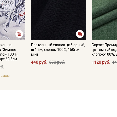
ткань в
Плательный хлопок цв.Черный,
Бархат Премиу
а "Зимнее
ш.1.5м, хлопок-100%, 150гр/
цв.Темный кед
лопок-100%,
м.кв
хлопок-100%, 
орт 63.5см
440 руб.
550 руб.
1120 руб.
14
уб.
-заказ