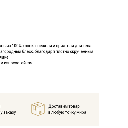
нь из 100% хлопка, нежная и приятная для тела.
благородный блеск, благодаря плотно скрученным
ядке.
 и износостойкая.
детской одежды, домашнего текстиля (благодаря
о смотрится в сочетании с сатином, вафельным
при температуре дальнейших стирок, не выше 40C
й
Доставим товар
у заказу
в любую точку мира
ороткие вплетения цветных или утолщенных нитей.
м не являются. Ширина ткани ±2см. Просим