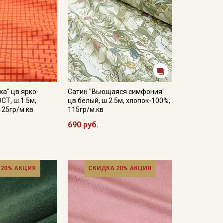
ка" цв.ярко-
Сатин "Вьющаяся симфония"
СТ, ш.1.5м,
цв.белый, ш.2.5м, хлопок-100%,
125гр/м.кв
115гр/м.кв
690 руб.
 20% АКЦИЯ
СКИДКА 20% АКЦИЯ