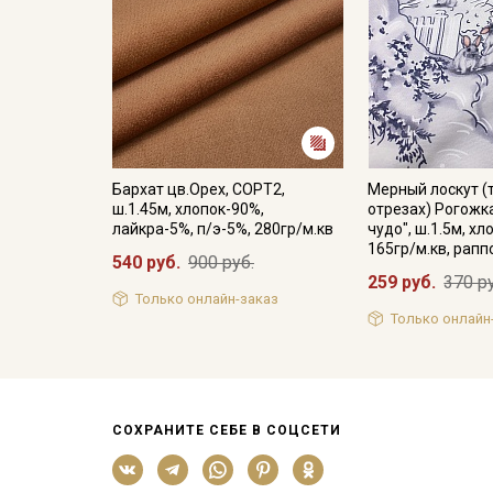
Бархат цв.Орех, СОРТ2,
Мерный лоскут (
ш.1.45м, хлопок-90%,
отрезах) Рогожк
лайкра-5%, п/э-5%, 280гр/м.кв
чудо", ш.1.5м, х
165гр/м.кв, рапп
540 руб.
900 руб.
259 руб.
370 р
Только онлайн-заказ
Только онлайн
СОХРАНИТЕ СЕБЕ В СОЦСЕТИ