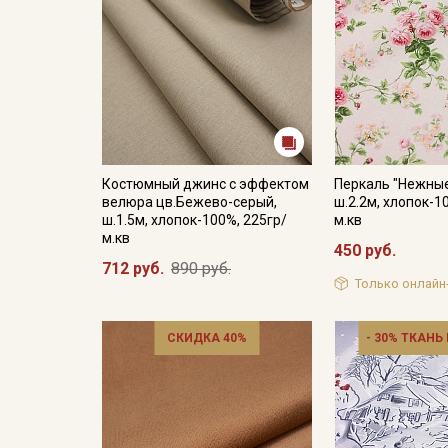
Костюмный джинс с эффектом
Перкаль "Нежные
велюра цв.Бежево-серый,
ш.2.2м, хлопок-1
ш.1.5м, хлопок-100%, 225гр/
м.кв
м.кв
450 руб.
712 руб.
890 руб.
Только онлайн
СКИДКА 40%
- 30% ТКАНЬ