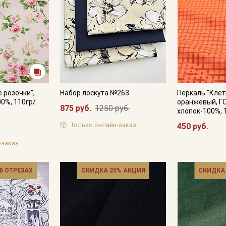
 розочки",
Набор лоскута №263
Перкаль "Клет
00%, 110гр/
оранжевый, ГО
875 руб.
1250 руб.
хлопок-100%, 
Только онлайн-заказ
450 руб.
-заказ
 В ОТРЕЗАХ
СКИДКА 20% АКЦИЯ
СКИДКА