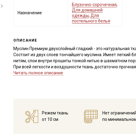
Блузочно-сорочечная
,
Для домашней
Назначение
одежды
,
Для
постельного белья
ОПИСАНИЕ
Муслин Премиум двухслойный гладкий - это натуральная тка
Состоит из двух слоев тончайшего муслина. Имеет легкий 
нитям, слои внутри прошиты тонкой нитью в шахматном пор
При всей легкости и воздушности ткань достаточно прочная
Муслин Премиум отлично подходит для пошива взрослой и 
Читать полное описание
ширине подходит для пошива постельного белья), прекрасн
полотном, фактурным хлопком.
Ткань дает усадку до 5% перед пошивом постирайте отрез 
Уход:
- стирка до 40C, отжим до 600 оборотов
- запрещены отбеливатели
Режем ткань
Нет ограничени
- сушить в подвешенном и расправленном состоянии.
от 10 см
по минимальном
Внимание! На ткани могут встречаться точки непрокраса, к
Дефекты вдоль кромки на расстоянии до 5см от края брако