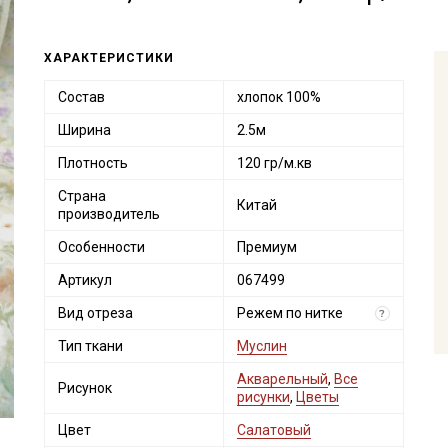
ХАРАКТЕРИСТИКИ
Состав
хлопок 100%
Ширина
2.5м
Плотность
120 гр/м.кв
Страна
Китай
производитель
Особенности
Премиум
Артикул
067499
Вид отреза
Режем по нитке
?
Тип ткани
Муслин
Акварельный
,
Все
Рисунок
рисунки
,
Цветы
Цвет
Салатовый