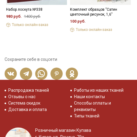
Набор лоскута №338
Комплект образцов "Сатин
Б
цветочный рисунок, 1,6"
ш
980 руб.
1400 руб.
100 руб.
4
Только онлайн-заказ
Только онлайн-заказ
Сохраните себе в соцсети
Распродажа тканей
Работы из наших тканей
Отзывы о нас
Наши контакты
Система скидок
Способы оплаты и
Доставка и оплата
реквизиты
Типы тканей
Розничный магазин Купава