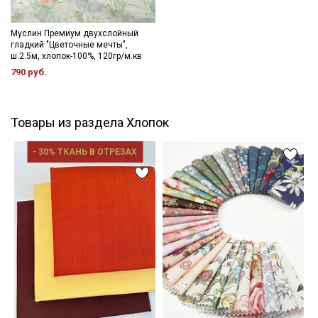
являются. Ширина ткани ±2см. Просим учитывать это при
заказе.
Муслин Премиум двухслойный
гладкий "Цветочные мечты",
Цветопередача (тон) может отличаться от оригинального
ш.2.5м, хлопок-100%, 120гр/м.кв
цвета ткани в зависимости от настроек вашего монитора и в
790 руб.
зависимости от партии.
Товары из раздела Хлопок
- 30% ТКАНЬ В ОТРЕЗАХ