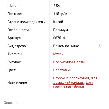
Ширина
2.5м
Плотность
115 гр/м.кв
Страна производитель
Китай
Особенности
Премиум
Артикул
067514
Вид отреза
Режем по нитке
?
Тип ткани
Муслин
Секретная рассылка от Купава
Рисунок
Все рисунки
,
Цветы
Мы публикуем здесь дополнительные
Цвет
Салатовый
промокоды и скидки до 30% на узкие
Блузочно-сорочечная
,
Для
категории тканей
Назначение
домашней одежды
,
Для
постельного белья
Электронная почта
Описание