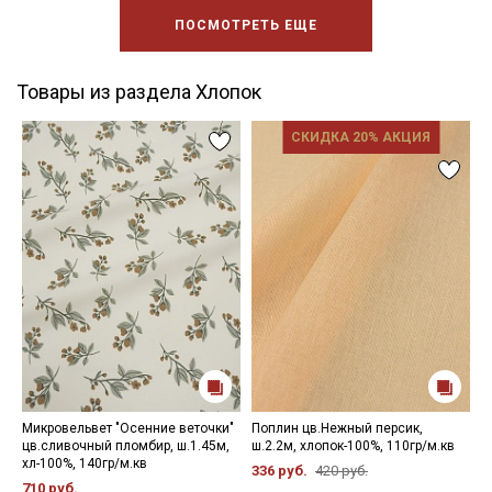
ПОСМОТРЕТЬ ЕЩЕ
Товары из раздела Хлопок
СКИДКА 20% АКЦИЯ
Микровельвет "Осенние веточки"
Поплин цв.Нежный персик,
Р
цв.сливочный пломбир, ш.1.45м,
ш.2.2м, хлопок-100%, 110гр/м.кв
С
хл-100%, 140гр/м.кв
1
336 руб.
420 руб.
710 руб.
3