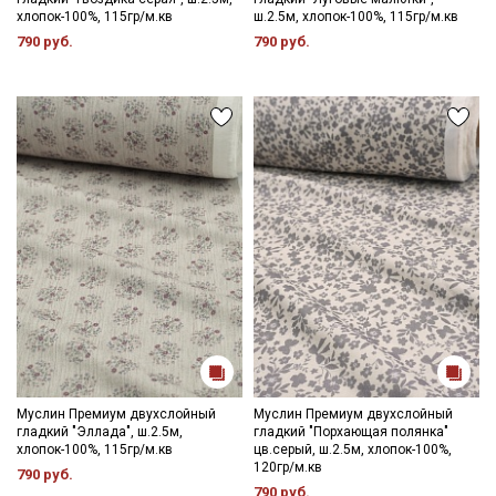
Подписаться
хлопок-100%, 115гр/м.кв
ш.2.5м, хлопок-100%, 115гр/м.кв
790 руб.
790 руб.
Ознакомлен(а) с
Политикой обработки персональных
данных
и даю
Согласие на обработку персональных
данных
Даю
Согласие на получение рекламных и
информационных рассылок
Муслин Премиум двухслойный
Муслин Премиум двухслойный
гладкий "Эллада", ш.2.5м,
гладкий "Порхающая полянка"
хлопок-100%, 115гр/м.кв
цв.серый, ш.2.5м, хлопок-100%,
120гр/м.кв
790 руб.
790 руб.