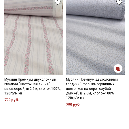
Муслин Премиум двухслойный
Муслин Премиум двухслойный
гладкий "Цветочная линия"
гладкий "Россыпь горчичных
цв.св.серый, ш.2.5м, хлопок-100%,
цветочков на серо-голубой
120гр/м.кв
дымке", ш.2.5м, хлопок-100%,
120гр/м.кв
790 руб.
790 руб.