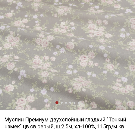
Муслин Премиум двухслойный гладкий "Тонкий
намек" цв.св.серый, ш.2.5м, хл-100%, 115гр/м.кв