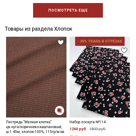
ПОСМОТРЕТЬ ЕЩЕ
Товары из раздела Хлопок
- 30% ТКАНЬ В ОТРЕЗАХ
Пестрядь "Мелкая клетка"
Набор лоскута №114
Н
цв.нуга/коричнево-каштановый,
1260 руб.
1800 руб.
1
ш.1.45м, хлопок-100%, 115гр/м.кв