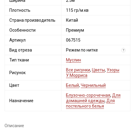
Ширина
2.5м
Плотность
115 гр/м.кв
Страна производитель
Китай
Особенности
Премиум
Артикул
067515
Вид отреза
Режем по нитке
?
Тип ткани
Муслин
Все рисунки
,
Цветы
,
Узоры
Рисунок
У.Морриса
Цвет
Белый
,
Чернильный
Блузочно-сорочечная
,
Для
Назначение
домашней одежды
,
Для
постельного белья
Описание