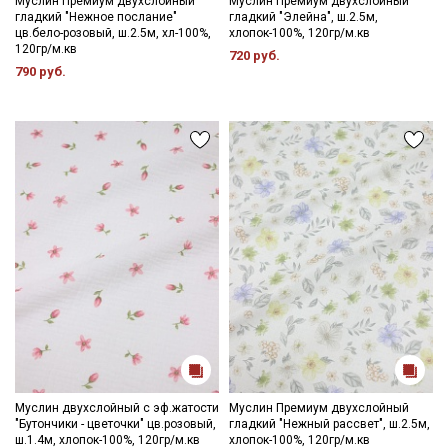
Муслин Премиум двухслойный
Муслин Премиум двухслойный
гладкий "Нежное послание"
гладкий "Элейна", ш.2.5м,
цв.бело-розовый, ш.2.5м, хл-100%,
хлопок-100%, 120гр/м.кв
Ознакомлен(а) с
Политикой обработки персональных
120гр/м.кв
720 руб.
данных
и даю
Согласие на обработку персональных
790 руб.
данных
Даю
Согласие на получение рекламных и
информационных рассылок
Муслин двухслойный с эф.жатости
Муслин Премиум двухслойный
"Бутончики - цветочки" цв.розовый,
гладкий "Нежный рассвет", ш.2.5м,
ш.1.4м, хлопок-100%, 120гр/м.кв
хлопок-100%, 120гр/м.кв