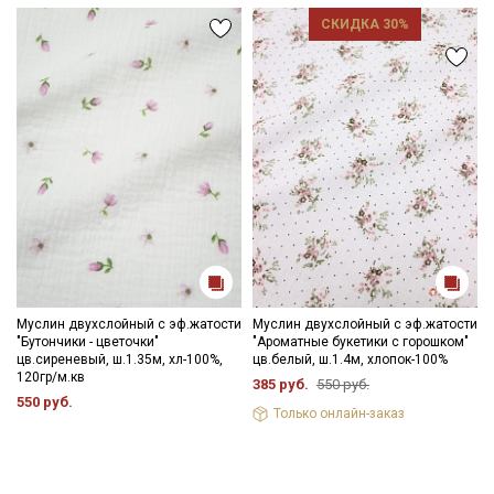
СКИДКА 30%
Муслин двухслойный с эф.жатости
Муслин двухслойный с эф.жатости
"Бутончики - цветочки"
"Ароматные букетики с горошком"
цв.сиреневый, ш.1.35м, хл-100%,
цв.белый, ш.1.4м, хлопок-100%
120гр/м.кв
385 руб.
550 руб.
550 руб.
Только онлайн-заказ